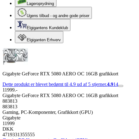
Lageroprydning
Ugens tilbud - og andre gode priser
Elgigantens Kundeklub
Elgiganten Erhverv
Gigabyte GeForce RTX 5080 AERO OC 16GB grafikkort
Dette produkt er blevet bedømt til 4.9 ud af 5 stjerner.
4.9
14
11999.-
Gigabyte GeForce RTX 5080 AERO OC 16GB grafikkort
883813
883813
Gaming, PC-Komponenter, Grafikkort (GPU)
Gigabyte
11999
DKK
4719331355555