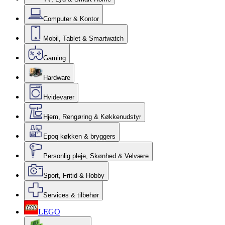
Computer & Kontor
Mobil, Tablet & Smartwatch
Gaming
Hardware
Hvidevarer
Hjem, Rengøring & Køkkenudstyr
Epoq køkken & bryggers
Personlig pleje, Skønhed & Velvære
Sport, Fritid & Hobby
Services & tilbehør
LEGO