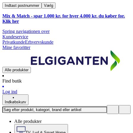
Indtast postnummer
Vælg
Mix & Match - spar 1.000 kr. for hver 4.000 kr. du køber for.
Klik
her
Spring navigationen over
Kundeservice
Privatkunde
Erhvervskunde
Mine favoritter
Alle produkter
Find butik
Log ind
Indkøbskurv
Alle produkter
TV, Lyd & Smart Home