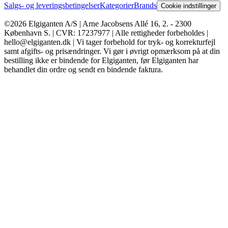
Salgs- og leveringsbetingelser
Kategorier
Brands
Cookie indstillinger
©2026 Elgiganten A/S | Arne Jacobsens Allé 16, 2. - 2300
København S. | CVR: 17237977 | Alle rettigheder forbeholdes |
hello@elgiganten.dk | Vi tager forbehold for tryk- og korrekturfejl
samt afgifts- og prisændringer. Vi gør i øvrigt opmærksom på at din
bestilling ikke er bindende for Elgiganten, før Elgiganten har
behandlet din ordre og sendt en bindende faktura.