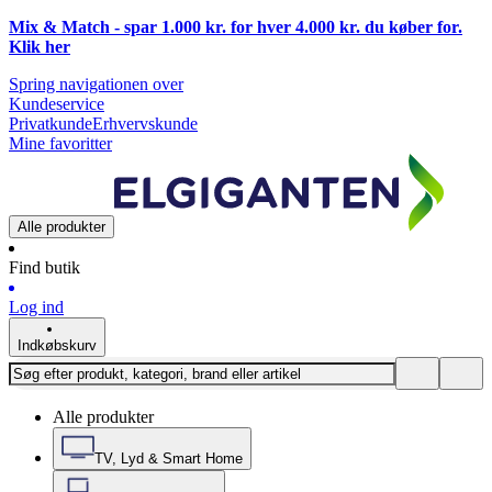
Mix & Match - spar 1.000 kr. for hver 4.000 kr. du køber for.
Klik
her
Spring navigationen over
Kundeservice
Privatkunde
Erhvervskunde
Mine favoritter
Alle produkter
Find butik
Log ind
Indkøbskurv
Alle produkter
TV, Lyd & Smart Home