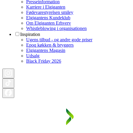
Presseinformation
Karriere i Elgiganten
Fødevarestyrelsen smiley
Elgigantens Kundeklub
Om Elgiganten Erhverv
Whistleblowing i organisationen
Inspiration
Ugens tilbud - og andre gode priser
Epoq køkken & bryggers
Elgigantens Magasin
Udsalg
Black Friday 2026