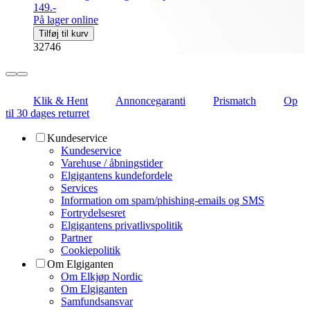
149.-
På lager online
Tilføj til kurv
32746
Klik & Hent
Annoncegaranti
Prismatch
Op
til 30 dages returret
Kundeservice
Kundeservice
Varehuse / åbningstider
Elgigantens kundefordele
Services
Information om spam/phishing-emails og SMS
Fortrydelsesret
Elgigantens privatlivspolitik
Partner
Cookiepolitik
Om Elgiganten
Om Elkjøp Nordic
Om Elgiganten
Samfundsansvar