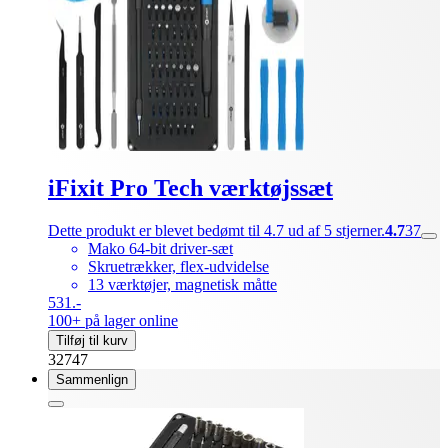
iFixit Pro Tech værktøjssæt
Dette produkt er blevet bedømt til 4.7 ud af 5 stjerner.
4.7
37
Mako 64-bit driver-sæt
Skruetrækker, flex-udvidelse
13 værktøjer, magnetisk måtte
531.-
100+ på lager online
Tilføj til kurv
32747
Sammenlign