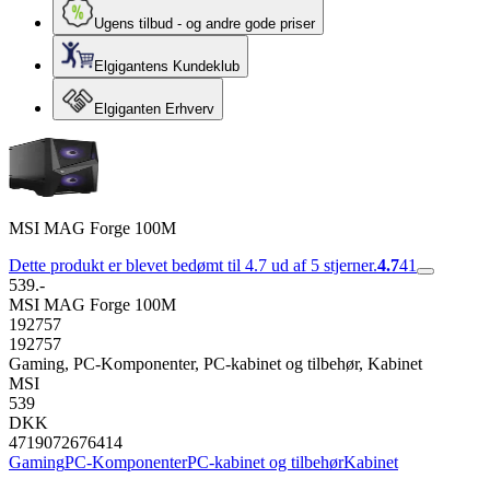
Ugens tilbud - og andre gode priser
Elgigantens Kundeklub
Elgiganten Erhverv
MSI MAG Forge 100M
Dette produkt er blevet bedømt til 4.7 ud af 5 stjerner.
4.7
41
539.-
MSI MAG Forge 100M
192757
192757
Gaming, PC-Komponenter, PC-kabinet og tilbehør, Kabinet
MSI
539
DKK
4719072676414
Gaming
PC-Komponenter
PC-kabinet og tilbehør
Kabinet