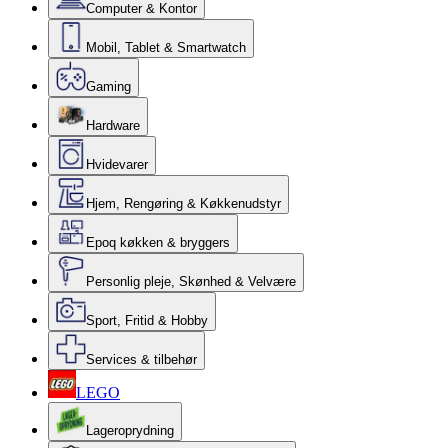
Computer & Kontor
Mobil, Tablet & Smartwatch
Gaming
Hardware
Hvidevarer
Hjem, Rengøring & Køkkenudstyr
Epoq køkken & bryggers
Personlig pleje, Skønhed & Velvære
Sport, Fritid & Hobby
Services & tilbehør
LEGO
Lageroprydning