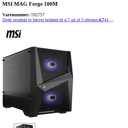
MSI MAG Forge 100M
Varenummer:
192757
Dette produkt er blevet bedømt til 4.7 ud af 5 stjerner.
4.7
41