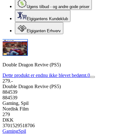
Ugens tilbud - og andre gode priser
Elgigantens Kundeklub
Elgiganten Erhverv
Double Dragon Revive (PS5)
Dette produkt er endnu ikke blevet bedømt.
0
279.-
Double Dragon Revive (PS5)
884539
884539
Gaming, Spil
Nordisk Film
279
DKK
3701529518706
Gaming
Spil