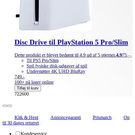
Disc Drive til PlayStation 5 Pro/Slim
Dette produkt er blevet bedømt til 4.9 ud af 5 stjerner.
4.9
75
Til PS5 Pro/Slim
Spil fysiske disk-udgaver af spil
Understøtter 4K UHD BluRay
749.-
100+ på lager online
Tilføj til kurv
722600
Klik & Hent
Annoncegaranti
Prismatch
Op
til 30 dages returret
Kundeservice