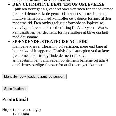
DEN ULTIMATIVE BEAT 'EM UP-OPLEVELSE!
Spilleren bevæger sig vandret over skærmen for at nedkæmpe
fjender i denne elskede genre. Oplev det samme simple og
intuitive gameplay, med kontroller og balance forfinet til den
moderne tid. Den omhyggeligt udformede spiloplevelse,
overvåget af personale med erfaring fra Arc System Works
kampspiltitler, gør det nemt for nye spillere at blive opslugt
med det samme.
SPÆNDENDE, STRATEGISK ACTION!
Kampene kræver tilpasning og variation, mere end bare at
hamre løs på knapperne. Fordyb dig i strategien ved at lære
fjendernes mønstre og finde de mest effektive
angrebstiminger. Saml våben op gennem banerne og udnyt
områdernes særlige finesser for at få overtaget i kampen!
Manualer, downloads, garanti og support
Specifikationer
Produktmål
Højde (inkl. emballage)
170,0 mm