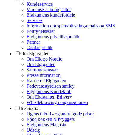
Kundeservice
Varehuse / åbningstider
Elgigantens kundefordele
Services
Information om spam/phishing-emails og SMS
Fortrydelsesret
Elgigantens privatlivspolitik
Partner
Cookiepolitik
Om Elgiganten
Om Elkjøp Nordic
Om Elgiganten
Samfundsansvar
Presseinformation
Karriere i Elgiganten
Fødevarestyrelsen smiley
Elgigantens Kundeklub
Om Elgiganten Erhverv
Whistleblowing i organisationen
Inspiration
Ugens tilbud - og andre gode priser
Epoq køkken & bryggers
Elgigantens Magasin
Udsalg