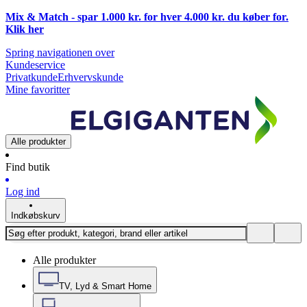
Mix & Match - spar 1.000 kr. for hver 4.000 kr. du køber for.
Klik
her
Spring navigationen over
Kundeservice
Privatkunde
Erhvervskunde
Mine favoritter
Alle produkter
Find butik
Log ind
Indkøbskurv
Alle produkter
TV, Lyd & Smart Home