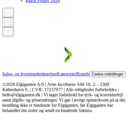
Black Friday 2026
Salgs- og leveringsbetingelser
Kategorier
Brands
Cookie indstillinger
©2026 Elgiganten A/S | Arne Jacobsens Allé 16, 2. - 2300
København S. | CVR: 17237977 | Alle rettigheder forbeholdes |
hello@elgiganten.dk | Vi tager forbehold for tryk- og korrekturfejl
samt afgifts- og prisændringer. Vi gør i øvrigt opmærksom på at din
bestilling ikke er bindende for Elgiganten, før Elgiganten har
behandlet din ordre og sendt en bindende faktura.