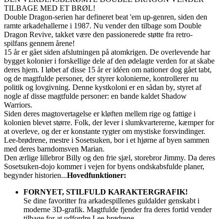
TILBAGE MED ET BRØL!
Double Dragon-serien har defineret beat 'em up-genren, siden den
ramte arkadehallerne i 1987. Nu vender den tilbage som Double
Dragon Revive, takket være den passionerede støtte fra retro-
spilfans gennem årene!
15 år er gået siden afslutningen på atomkrigen. De overlevende har
bygget kolonier i forskellige dele af den ødelagte verden for at skabe
deres hjem. I løbet af disse 15 år er idéen om nationer dog gået tabt,
og de magtfulde personer, der styrer kolonierne, kontrollerer nu
politik og lovgivning. Denne kystkoloni er en sådan by, styret af
nogle af disse magtfulde personer: en bande kaldet Shadow
Warriors.
Siden deres magtovertagelse er kløften mellem rige og fattige i
kolonien blevet større. Folk, der lever i slumkvartererne, kæmper for
at overleve, og der er konstante rygter om mystiske forsvindinger.
Lee-brødrene, mestre i Sosetsuken, bor i et hjørne af byen sammen
med deres barndomsven Marian.
Den ærlige lillebror Billy og den frie sjæl, storebror Jimmy. Da deres
Sosetsuken-dojo kommer i vejen for byens ondskabsfulde planer,
begynder historien...
Hovedfunktioner:
FORNYET, STILFULD KARAKTERGRAFIK!
Se dine favoritter fra arkadespillenes guldalder genskabt i
moderne 3D-grafik. Magtfulde fjender fra deres fortid vender
tilbage for at udfordre Lee-brødrene.