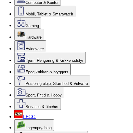
Computer & Kontor
Mobil, Tablet & Smartwatch
Gaming
Hardware
Hvidevarer
Hjem, Rengøring & Køkkenudstyr
Epoq køkken & bryggers
Personlig pleje, Skønhed & Velvære
Sport, Fritid & Hobby
Services & tilbehør
LEGO
Lageroprydning