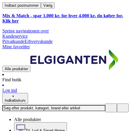
Indtast postnummer
Vælg
Mix & Match - spar 1.000 kr. for hver 4.000 kr. du køber for.
Klik
her
Spring navigationen over
Kundeservice
Privatkunde
Erhvervskunde
Mine favoritter
Alle produkter
Find butik
Log ind
Indkøbskurv
Alle produkter
TV, Lyd & Smart Home