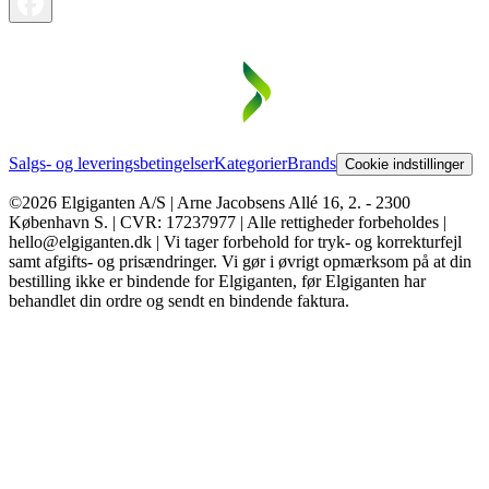
Salgs- og leveringsbetingelser
Kategorier
Brands
Cookie indstillinger
©2026 Elgiganten A/S | Arne Jacobsens Allé 16, 2. - 2300
København S. | CVR: 17237977 | Alle rettigheder forbeholdes |
hello@elgiganten.dk | Vi tager forbehold for tryk- og korrekturfejl
samt afgifts- og prisændringer. Vi gør i øvrigt opmærksom på at din
bestilling ikke er bindende for Elgiganten, før Elgiganten har
behandlet din ordre og sendt en bindende faktura.