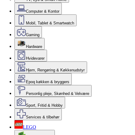
Computer & Kontor
Mobil, Tablet & Smartwatch
Gaming
Hardware
Hvidevarer
Hjem, Rengøring & Køkkenudstyr
Epoq køkken & bryggers
Personlig pleje, Skønhed & Velvære
Sport, Fritid & Hobby
Services & tilbehør
LEGO