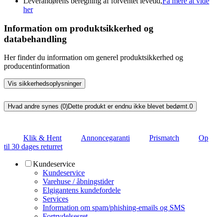
Leverandørens beregning af forventet levetid,
Få mere at vide
her
Information om produktsikkerhed og
databehandling
Her finder du information om generel produktsikkerhed og
producentinformation
Vis sikkerhedsoplysninger
Hvad andre synes (0)
Dette produkt er endnu ikke blevet bedømt.
0
Klik & Hent
Annoncegaranti
Prismatch
Op
til 30 dages returret
Kundeservice
Kundeservice
Varehuse / åbningstider
Elgigantens kundefordele
Services
Information om spam/phishing-emails og SMS
Fortrydelsesret