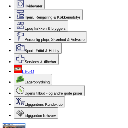
Hvidevarer
Hjem, Rengøring & Køkkenudstyr
Epoq køkken & bryggers
Personlig pleje, Skønhed & Velvære
Sport, Fritid & Hobby
Services & tilbehør
LEGO
Lageroprydning
Ugens tilbud - og andre gode priser
Elgigantens Kundeklub
Elgiganten Erhverv