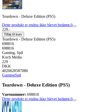
Teardown - Deluxe Edition (PS5)
Dette produkt er endnu ikke blevet bedømt.
0
229.-
Tilføj til kurv
Teardown - Deluxe Edition (PS5)
698816
698816
Gaming, Spil
Koch Media
229
DKK
4020628587086
Gaming
Spil
Teardown - Deluxe Edition (PS5)
Varenummer:
698816
Dette produkt er endnu ikke blevet bedømt.
0