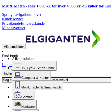
Mix & Match - spar 1.000 kr. for hver 4.000 kr. du køber for. Kl
Spring navigationen over
Kundeservice
Privatkunde
Erhvervskunde
Mine favoritter
Alle produkter
Find butik
Alle produkter
Log ind
TV, Lyd & Smart Home
Indkøbskurv
Computer & Kontor
Mobil, Tablet & Smartwatch
Gaming
Hardware