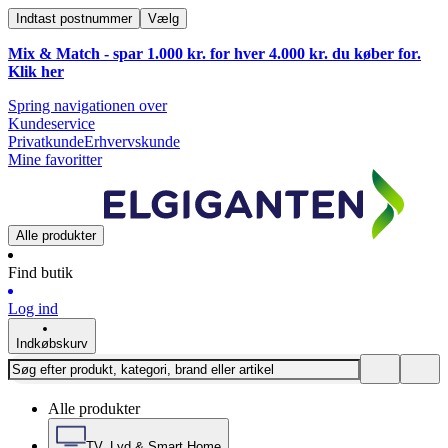
Indtast postnummer
Vælg
Mix & Match - spar 1.000 kr. for hver 4.000 kr. du køber for.
Klik
her
Spring navigationen over
Kundeservice
Privatkunde
Erhvervskunde
Mine favoritter
Alle produkter
Find butik
Log ind
Indkøbskurv
Alle produkter
TV, Lyd & Smart Home