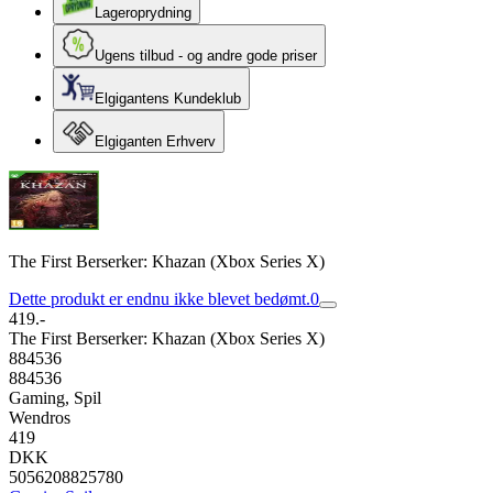
Lageroprydning
Ugens tilbud - og andre gode priser
Elgigantens Kundeklub
Elgiganten Erhverv
The First Berserker: Khazan (Xbox Series X)
Dette produkt er endnu ikke blevet bedømt.
0
419.-
The First Berserker: Khazan (Xbox Series X)
884536
884536
Gaming, Spil
Wendros
419
DKK
5056208825780