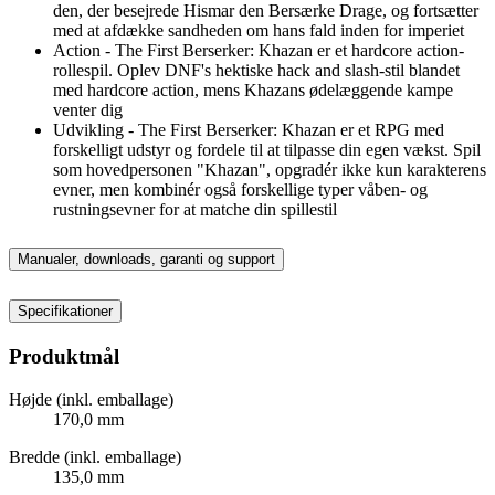
den, der besejrede Hismar den Bersærke Drage, og fortsætter
med at afdække sandheden om hans fald inden for imperiet
Action - The First Berserker: Khazan er et hardcore action-
rollespil. Oplev DNF's hektiske hack and slash-stil blandet
med hardcore action, mens Khazans ødelæggende kampe
venter dig
Udvikling - The First Berserker: Khazan er et RPG med
forskelligt udstyr og fordele til at tilpasse din egen vækst. Spil
som hovedpersonen "Khazan", opgradér ikke kun karakterens
evner, men kombinér også forskellige typer våben- og
rustningsevner for at matche din spillestil
Manualer, downloads, garanti og support
Specifikationer
Produktmål
Højde (inkl. emballage)
170,0 mm
Bredde (inkl. emballage)
135,0 mm