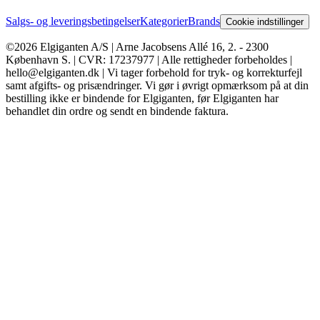
Salgs- og leveringsbetingelser
Kategorier
Brands
Cookie indstillinger
©2026 Elgiganten A/S | Arne Jacobsens Allé 16, 2. - 2300
København S. | CVR: 17237977 | Alle rettigheder forbeholdes |
hello@elgiganten.dk | Vi tager forbehold for tryk- og korrekturfejl
samt afgifts- og prisændringer. Vi gør i øvrigt opmærksom på at din
bestilling ikke er bindende for Elgiganten, før Elgiganten har
behandlet din ordre og sendt en bindende faktura.