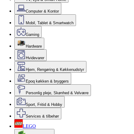
Computer & Kontor
Mobil, Tablet & Smartwatch
Gaming
Hardware
Hvidevarer
Hjem, Rengøring & Køkkenudstyr
Epoq køkken & bryggers
Personlig pleje, Skønhed & Velvære
Sport, Fritid & Hobby
Services & tilbehør
LEGO