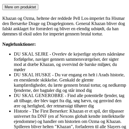
Mere om produktet
Khazan og Ozma, heltene der reddede Pell Los-imperiet fra Hismar
den Bersærke Drage og Dragelegionen. General Khazan bliver dog
falskt anklaget for forræderi og bliver en elendig udstødt, da han
dømmes til eksil uden for imperiet gennem brutal tortur.
Nøglefunktioner:
DU SKAL SEJRE - Overlev de kejserlige styrkers nådesløse
forfølgelse, naviger gennem sammensværgelser, der sigter
mod at dræbe Khazan, og overvind de barske miljøer, du
møder
DU SKAL HUSKE - Du var engang en helt i Arads historie,
en enestående skikkelse. Genkald de glemte
kampfærdigheder, du lærte gennem brutal tortur, og nedkæmp
fjenderne, der bagtaler dig og står imod dig
DU SKAL GENEROBRE - Find alle potentielle fjender, tag
alt tilbage, der blev taget fra dig, søg hævn, og genvind den
ære og herlighed, der retmæssigt tilhører dig
Historie - The First Berserker: Khazan er et spil, der tilpasser
universet fra DNF (en af Nexons globalt kendte intellektuelle
ejendomme) og handler om historien om Ozma og Khazan.
Spilleren bliver helten "Khazan", forfaderen til alle Slayers og