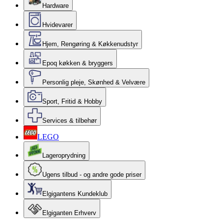
Hardware
Hvidevarer
Hjem, Rengøring & Køkkenudstyr
Epoq køkken & bryggers
Personlig pleje, Skønhed & Velvære
Sport, Fritid & Hobby
Services & tilbehør
LEGO
Lageroprydning
Ugens tilbud - og andre gode priser
Elgigantens Kundeklub
Elgiganten Erhverv