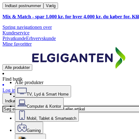
Indtast postnummer
Vælg
Mix & Match - spar 1.000 kr. for hver 4.000 kr. du køber for. Kl
Spring navigationen over
Kundeservice
Privatkunde
Erhvervskunde
Mine favoritter
Alle produkter
Find butik
Alle produkter
Log ind
TV, Lyd & Smart Home
Indkøbskurv
Computer & Kontor
Mobil, Tablet & Smartwatch
Gaming