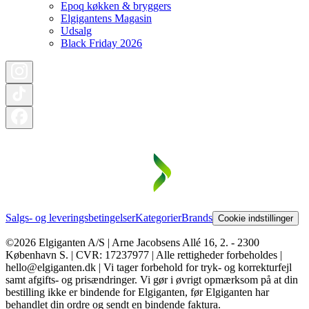
Epoq køkken & bryggers
Elgigantens Magasin
Udsalg
Black Friday 2026
Salgs- og leveringsbetingelser
Kategorier
Brands
Cookie indstillinger
©2026 Elgiganten A/S | Arne Jacobsens Allé 16, 2. - 2300
København S. | CVR: 17237977 | Alle rettigheder forbeholdes |
hello@elgiganten.dk | Vi tager forbehold for tryk- og korrekturfejl
samt afgifts- og prisændringer. Vi gør i øvrigt opmærksom på at din
bestilling ikke er bindende for Elgiganten, før Elgiganten har
behandlet din ordre og sendt en bindende faktura.