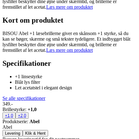
lysfilter beskytter dine øjne under skærmtid, og brillerne er
fremstillet af let acetat.
Læs mere om produktet
Kort om produktet
BISOU Abel +1 læsebrillerne giver en skånsom +1 styrke, så du
kan se bøger, skærme og små tekster tydeligere. Et indbygget blåt
lysfilter beskytter dine øjne under skærmtid, og brillerne er
fremstillet af let acetat.
Læs mere om produktet
Specifikationer
+1 linsestyrke
Blåt lys filter
Let acetatstel i elegant design
Se alle specifikationer
349.-
Brillestyrke
:
+1,0
+1,0
+2,0
Produktserie
:
Abel
Abel
Levering
Klik & Hent