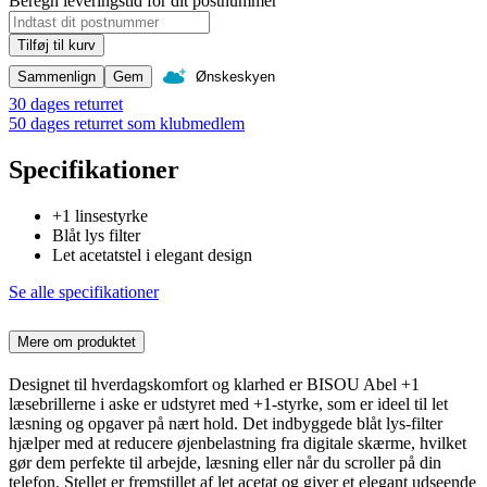
Beregn leveringstid for dit postnummer
Tilføj til kurv
Sammenlign
Gem
Ønskeskyen
30 dages returret
50 dages returret som klubmedlem
Specifikationer
+1 linsestyrke
Blåt lys filter
Let acetatstel i elegant design
Se alle specifikationer
Mere om produktet
Designet til hverdagskomfort og klarhed er BISOU Abel +1
læsebrillerne i aske er udstyret med +1-styrke, som er ideel til let
læsning og opgaver på nært hold. Det indbyggede blåt lys-filter
hjælper med at reducere øjenbelastning fra digitale skærme, hvilket
gør dem perfekte til arbejde, læsning eller når du scroller på din
telefon. Stellet er fremstillet af let acetat og giver et elegant udseende