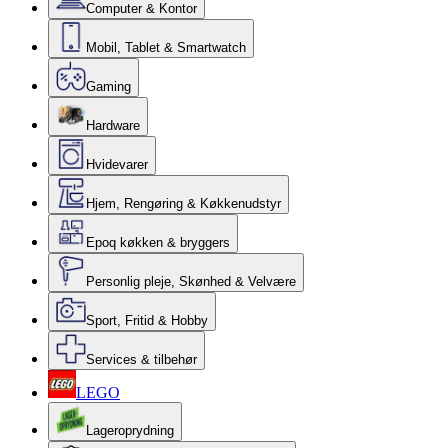
Computer & Kontor
Mobil, Tablet & Smartwatch
Gaming
Hardware
Hvidevarer
Hjem, Rengøring & Køkkenudstyr
Epoq køkken & bryggers
Personlig pleje, Skønhed & Velvære
Sport, Fritid & Hobby
Services & tilbehør
LEGO
Lageroprydning