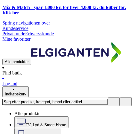
Mix & Match - spar 1.000 kr. for hver 4.000 kr. du køber for.
Klik
her
Spring navigationen over
Kundeservice
Privatkunde
Erhvervskunde
Mine favoritter
Alle produkter
Find butik
Log ind
Indkøbskurv
Alle produkter
TV, Lyd & Smart Home