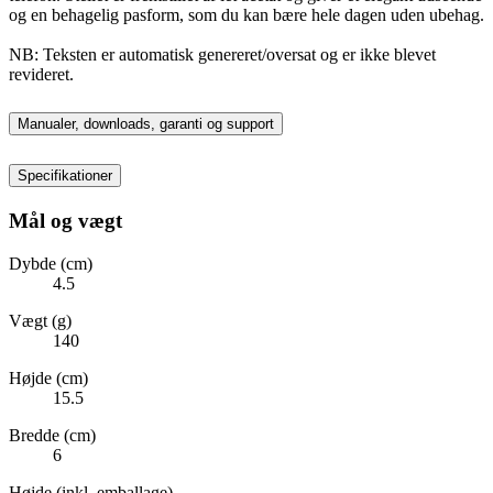
og en behagelig pasform, som du kan bære hele dagen uden ubehag.
NB: Teksten er automatisk genereret/oversat og er ikke blevet
revideret.
Manualer, downloads, garanti og support
Specifikationer
Mål og vægt
Dybde (cm)
4.5
Vægt (g)
140
Højde (cm)
15.5
Bredde (cm)
6
Højde (inkl. emballage)