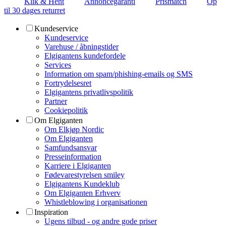
Klik & Hent
Annoncegaranti
Prismatch
Op
til 30 dages returret
Kundeservice
Kundeservice
Varehuse / åbningstider
Elgigantens kundefordele
Services
Information om spam/phishing-emails og SMS
Fortrydelsesret
Elgigantens privatlivspolitik
Partner
Cookiepolitik
Om Elgiganten
Om Elkjøp Nordic
Om Elgiganten
Samfundsansvar
Presseinformation
Karriere i Elgiganten
Fødevarestyrelsen smiley
Elgigantens Kundeklub
Om Elgiganten Erhverv
Whistleblowing i organisationen
Inspiration
Ugens tilbud - og andre gode priser