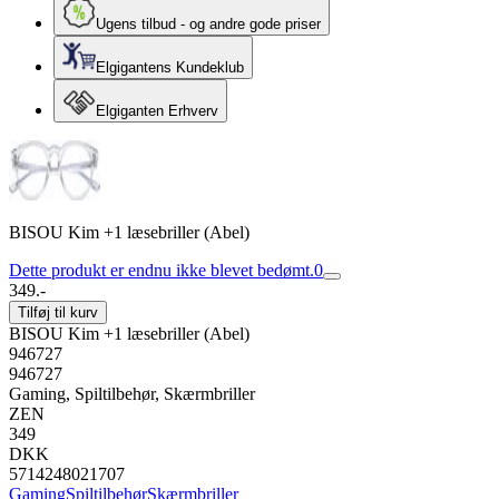
Ugens tilbud - og andre gode priser
Elgigantens Kundeklub
Elgiganten Erhverv
BISOU Kim +1 læsebriller (Abel)
Dette produkt er endnu ikke blevet bedømt.
0
349.-
Tilføj til kurv
BISOU Kim +1 læsebriller (Abel)
946727
946727
Gaming, Spiltilbehør, Skærmbriller
ZEN
349
DKK
5714248021707
Gaming
Spiltilbehør
Skærmbriller