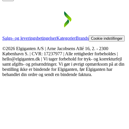
Salgs- og leveringsbetingelser
Kategorier
Brands
Cookie indstillinger
©2026 Elgiganten A/S | Arne Jacobsens Allé 16, 2. - 2300
København S. | CVR: 17237977 | Alle rettigheder forbeholdes |
hello@elgiganten.dk | Vi tager forbehold for tryk- og korrekturfejl
samt afgifts- og prisændringer. Vi gør i øvrigt opmærksom på at din
bestilling ikke er bindende for Elgiganten, før Elgiganten har
behandlet din ordre og sendt en bindende faktura.