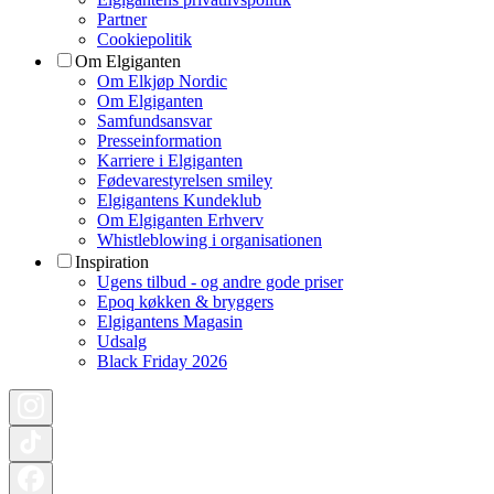
Partner
Cookiepolitik
Om Elgiganten
Om Elkjøp Nordic
Om Elgiganten
Samfundsansvar
Presseinformation
Karriere i Elgiganten
Fødevarestyrelsen smiley
Elgigantens Kundeklub
Om Elgiganten Erhverv
Whistleblowing i organisationen
Inspiration
Ugens tilbud - og andre gode priser
Epoq køkken & bryggers
Elgigantens Magasin
Udsalg
Black Friday 2026