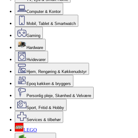
Computer & Kontor
Mobil, Tablet & Smartwatch
Gaming
Hardware
Hvidevarer
Hjem, Rengøring & Køkkenudstyr
Epoq køkken & bryggers
Personlig pleje, Skønhed & Velvære
Sport, Fritid & Hobby
Services & tilbehør
LEGO