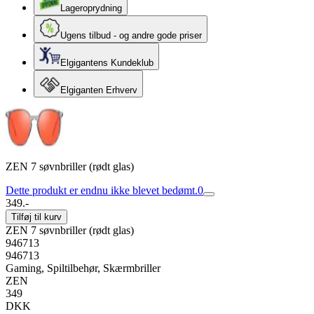
Lageroprydning
Ugens tilbud - og andre gode priser
Elgigantens Kundeklub
Elgiganten Erhverv
ZEN 7 søvnbriller (rødt glas)
Dette produkt er endnu ikke blevet bedømt.
0
349.-
Tilføj til kurv
ZEN 7 søvnbriller (rødt glas)
946713
946713
Gaming, Spiltilbehør, Skærmbriller
ZEN
349
DKK