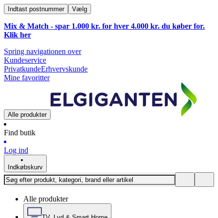
Indtast postnummer
Vælg
Mix & Match - spar 1.000 kr. for hver 4.000 kr. du køber for.
Klik
her
Spring navigationen over
Kundeservice
Privatkunde
Erhvervskunde
Mine favoritter
Alle produkter
Find butik
Log ind
Indkøbskurv
Alle produkter
TV, Lyd & Smart Home