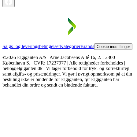
Salgs- og leveringsbetingelser
Kategorier
Brands
Cookie indstillinger
©2026 Elgiganten A/S | Arne Jacobsens Allé 16, 2. - 2300
København S. | CVR: 17237977 | Alle rettigheder forbeholdes |
hello@elgiganten.dk | Vi tager forbehold for tryk- og korrekturfejl
samt afgifts- og prisændringer. Vi gør i øvrigt opmærksom på at din
bestilling ikke er bindende for Elgiganten, før Elgiganten har
behandlet din ordre og sendt en bindende faktura.