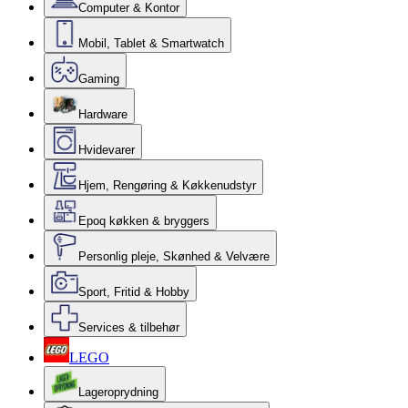
Computer & Kontor
Mobil, Tablet & Smartwatch
Gaming
Hardware
Hvidevarer
Hjem, Rengøring & Køkkenudstyr
Epoq køkken & bryggers
Personlig pleje, Skønhed & Velvære
Sport, Fritid & Hobby
Services & tilbehør
LEGO
Lageroprydning