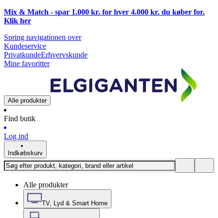
Mix & Match - spar 1.000 kr. for hver 4.000 kr. du køber for.
Klik
her
Spring navigationen over
Kundeservice
Privatkunde
Erhvervskunde
Mine favoritter
Alle produkter
Find butik
Log ind
Indkøbskurv
Alle produkter
TV, Lyd & Smart Home