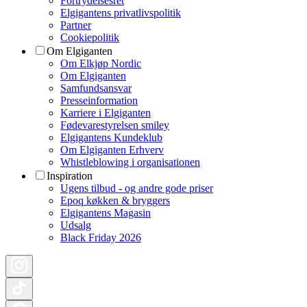
Fortrydelsesret
Elgigantens privatlivspolitik
Partner
Cookiepolitik
Om Elgiganten
Om Elkjøp Nordic
Om Elgiganten
Samfundsansvar
Presseinformation
Karriere i Elgiganten
Fødevarestyrelsen smiley
Elgigantens Kundeklub
Om Elgiganten Erhverv
Whistleblowing i organisationen
Inspiration
Ugens tilbud - og andre gode priser
Epoq køkken & bryggers
Elgigantens Magasin
Udsalg
Black Friday 2026