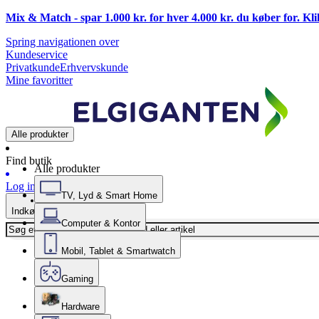
Mix & Match - spar 1.000 kr. for hver 4.000 kr. du køber for. Kl
Spring navigationen over
Kundeservice
Privatkunde
Erhvervskunde
Mine favoritter
Alle produkter
Find butik
Alle produkter
Log ind
TV, Lyd & Smart Home
Indkøbskurv
Computer & Kontor
Mobil, Tablet & Smartwatch
Gaming
Hardware