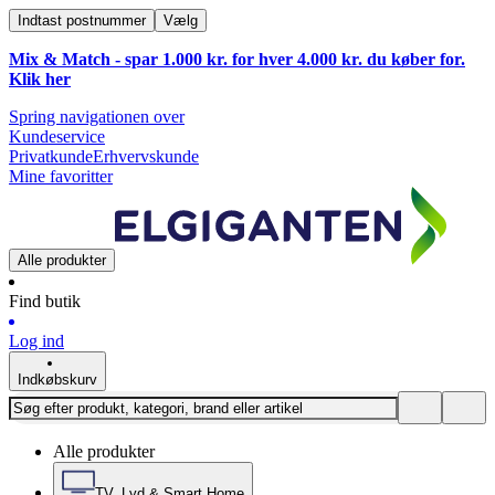
Indtast postnummer
Vælg
Mix & Match - spar 1.000 kr. for hver 4.000 kr. du køber for.
Klik
her
Spring navigationen over
Kundeservice
Privatkunde
Erhvervskunde
Mine favoritter
Alle produkter
Find butik
Log ind
Indkøbskurv
Alle produkter
TV, Lyd & Smart Home