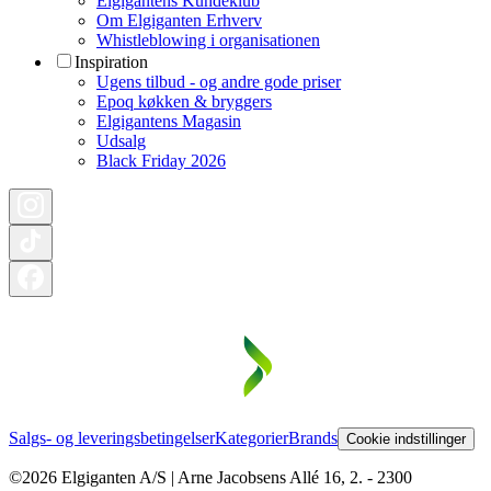
Elgigantens Kundeklub
Om Elgiganten Erhverv
Whistleblowing i organisationen
Inspiration
Ugens tilbud - og andre gode priser
Epoq køkken & bryggers
Elgigantens Magasin
Udsalg
Black Friday 2026
Salgs- og leveringsbetingelser
Kategorier
Brands
Cookie indstillinger
©2026 Elgiganten A/S | Arne Jacobsens Allé 16, 2. - 2300