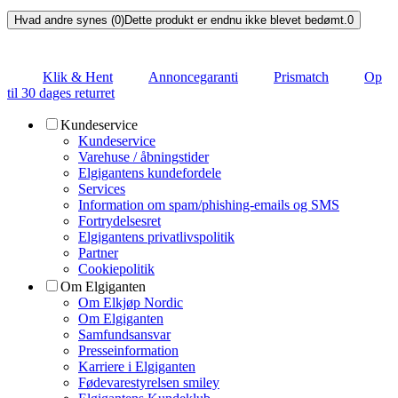
Hvad andre synes (0)
Dette produkt er endnu ikke blevet bedømt.
0
Klik & Hent
Annoncegaranti
Prismatch
Op
til 30 dages returret
Kundeservice
Kundeservice
Varehuse / åbningstider
Elgigantens kundefordele
Services
Information om spam/phishing-emails og SMS
Fortrydelsesret
Elgigantens privatlivspolitik
Partner
Cookiepolitik
Om Elgiganten
Om Elkjøp Nordic
Om Elgiganten
Samfundsansvar
Presseinformation
Karriere i Elgiganten
Fødevarestyrelsen smiley