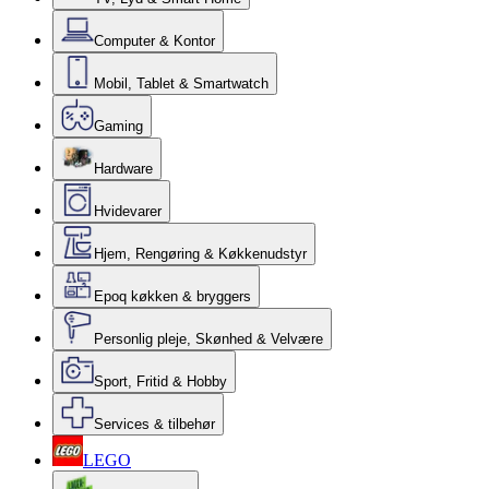
Computer & Kontor
Mobil, Tablet & Smartwatch
Gaming
Hardware
Hvidevarer
Hjem, Rengøring & Køkkenudstyr
Epoq køkken & bryggers
Personlig pleje, Skønhed & Velvære
Sport, Fritid & Hobby
Services & tilbehør
LEGO