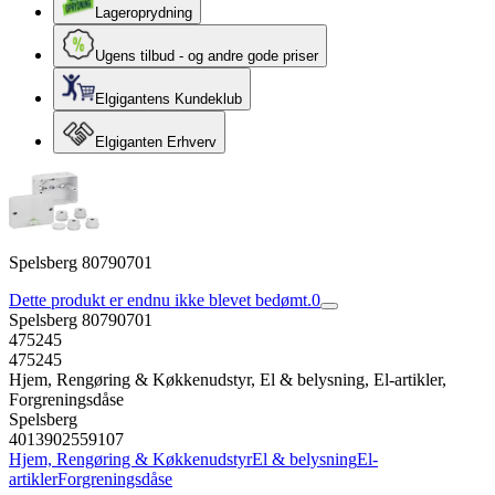
Lageroprydning
Ugens tilbud - og andre gode priser
Elgigantens Kundeklub
Elgiganten Erhverv
Spelsberg 80790701
Dette produkt er endnu ikke blevet bedømt.
0
Spelsberg 80790701
475245
475245
Hjem, Rengøring & Køkkenudstyr, El & belysning, El-artikler,
Forgreningsdåse
Spelsberg
4013902559107
Hjem, Rengøring & Køkkenudstyr
El & belysning
El-
artikler
Forgreningsdåse