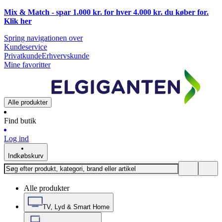
Mix & Match - spar 1.000 kr. for hver 4.000 kr. du køber for.
Klik
her
Spring navigationen over
Kundeservice
Privatkunde
Erhvervskunde
Mine favoritter
Alle produkter
Find butik
Log ind
Indkøbskurv
Alle produkter
TV, Lyd & Smart Home