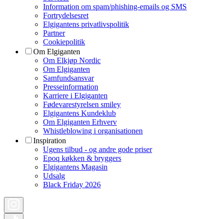
Information om spam/phishing-emails og SMS
Fortrydelsesret
Elgigantens privatlivspolitik
Partner
Cookiepolitik
Om Elgiganten
Om Elkjøp Nordic
Om Elgiganten
Samfundsansvar
Presseinformation
Karriere i Elgiganten
Fødevarestyrelsen smiley
Elgigantens Kundeklub
Om Elgiganten Erhverv
Whistleblowing i organisationen
Inspiration
Ugens tilbud - og andre gode priser
Epoq køkken & bryggers
Elgigantens Magasin
Udsalg
Black Friday 2026