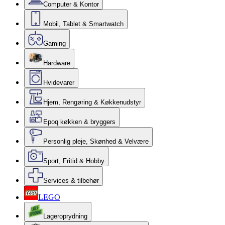
Computer & Kontor
Mobil, Tablet & Smartwatch
Gaming
Hardware
Hvidevarer
Hjem, Rengøring & Køkkenudstyr
Epoq køkken & bryggers
Personlig pleje, Skønhed & Velvære
Sport, Fritid & Hobby
Services & tilbehør
LEGO
Lageroprydning