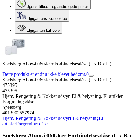
Ugens tilbud - og andre gode priser
Elgigantens Kundeklub
Elgiganten Erhverv
Spelsberg Abox-i 060-leer Forbindelsesdåse (L x B x H)
Dette produkt er endnu ikke blevet bedømt.
0
Spelsberg Abox-i 060-leer Forbindelsesdåse (L x B x H)
475395
475395
Hjem, Rengøring & Køkkenudstyr, El & belysning, El-artikler,
Forgreningsdåse
Spelsberg
4013902557974
Hjem, Rengøring & Køkkenudstyr
El & belysning
El-
artikler
Forgreningsdåse
Spelsberg Abox-i 060-leer Forbindelsesdåse (L x B x