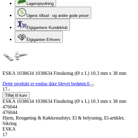
Lageroprydning
Ugens tilbud - og andre gode priser
Elgigantens Kundeklub
Elgiganten Erhverv
ESKA 1038634 1038634 Finsikring (Ø x L) 10.3 mm x 38 mm
Dette produkt er endnu ikke blevet bedømt.
0
17.-
Tilføj til kurv
ESKA 1038634 1038634 Finsikring (Ø x L) 10.3 mm x 38 mm
476044
476044
Hjem, Rengøring & Køkkenudstyr, El & belysning, El-artikler,
Sikring
ESKA
17