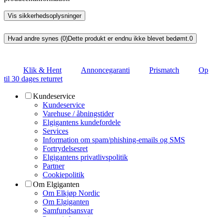
Vis sikkerhedsoplysninger
Hvad andre synes (0)
Dette produkt er endnu ikke blevet bedømt.
0
Klik & Hent
Annoncegaranti
Prismatch
Op
til 30 dages returret
Kundeservice
Kundeservice
Varehuse / åbningstider
Elgigantens kundefordele
Services
Information om spam/phishing-emails og SMS
Fortrydelsesret
Elgigantens privatlivspolitik
Partner
Cookiepolitik
Om Elgiganten
Om Elkjøp Nordic
Om Elgiganten
Samfundsansvar