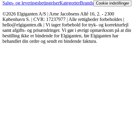
Salgs- og leveringsbetingelser
Kategorier
Brands
Cookie indstillinger
©2026 Elgiganten A/S | Arne Jacobsens Allé 16, 2. - 2300
København S. | CVR: 17237977 | Alle rettigheder forbeholdes |
hello@elgiganten.dk | Vi tager forbehold for tryk- og korrekturfejl
samt afgifts- og prisændringer. Vi gør i øvrigt opmærksom på at din
bestilling ikke er bindende for Elgiganten, før Elgiganten har
behandlet din ordre og sendt en bindende faktura.