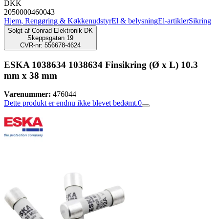
DKK
2050000460043
Hjem, Rengøring & Køkkenudstyr
El & belysning
El-artikler
Sikring
Solgt af
Conrad Elektronik DK
Skeppsgatan 19
CVR-nr: 556678-4624
ESKA 1038634 1038634 Finsikring (Ø x L) 10.3
mm x 38 mm
Varenummer:
476044
Dette produkt er endnu ikke blevet bedømt.
0