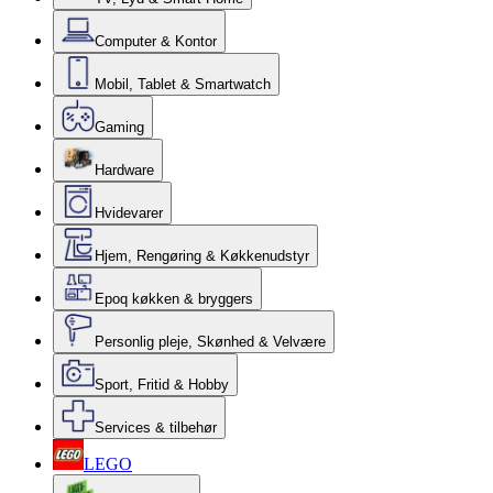
Computer & Kontor
Mobil, Tablet & Smartwatch
Gaming
Hardware
Hvidevarer
Hjem, Rengøring & Køkkenudstyr
Epoq køkken & bryggers
Personlig pleje, Skønhed & Velvære
Sport, Fritid & Hobby
Services & tilbehør
LEGO