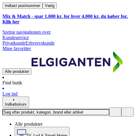
Indtast postnummer
Vælg
Mix & Match - spar 1.000 kr. for hver 4.000 kr. du køber for.
Klik
her
Spring navigationen over
Kundeservice
Privatkunde
Erhvervskunde
Mine favoritter
Alle produkter
Find butik
Log ind
Indkøbskurv
Alle produkter
TV, Lyd & Smart Home