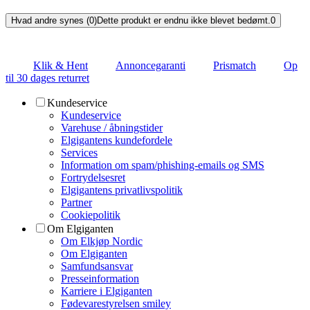
Hvad andre synes (0)
Dette produkt er endnu ikke blevet bedømt.
0
Klik & Hent
Annoncegaranti
Prismatch
Op
til 30 dages returret
Kundeservice
Kundeservice
Varehuse / åbningstider
Elgigantens kundefordele
Services
Information om spam/phishing-emails og SMS
Fortrydelsesret
Elgigantens privatlivspolitik
Partner
Cookiepolitik
Om Elgiganten
Om Elkjøp Nordic
Om Elgiganten
Samfundsansvar
Presseinformation
Karriere i Elgiganten
Fødevarestyrelsen smiley