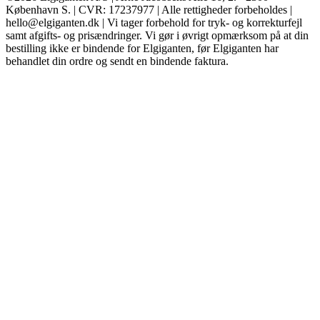
København S. | CVR: 17237977 | Alle rettigheder forbeholdes |
hello@elgiganten.dk | Vi tager forbehold for tryk- og korrekturfejl
samt afgifts- og prisændringer. Vi gør i øvrigt opmærksom på at din
bestilling ikke er bindende for Elgiganten, før Elgiganten har
behandlet din ordre og sendt en bindende faktura.