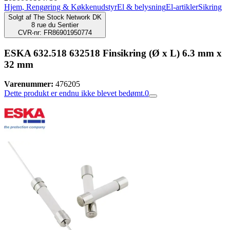
Hjem, Rengøring & Køkkenudstyr
El & belysning
El-artikler
Sikring
Solgt af
The Stock Network DK
8 rue du Sentier
CVR-nr: FR86901950774
ESKA 632.518 632518 Finsikring (Ø x L) 6.3 mm x
32 mm
Varenummer:
476205
Dette produkt er endnu ikke blevet bedømt.
0