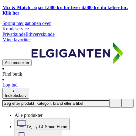
Mix & Match - spar 1.000 kr. for hver 4.000 kr. du køber for.
Klik
her
Spring navigationen over
Kundeservice
Privatkunde
Erhvervskunde
Mine favoritter
Alle produkter
Find butik
Log ind
Indkøbskurv
Alle produkter
TV, Lyd & Smart Home