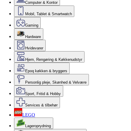
Computer & Kontor
Mobil, Tablet & Smartwatch
Gaming
Hardware
Hvidevarer
Hjem, Rengøring & Køkkenudstyr
Epoq køkken & bryggers
Personlig pleje, Skønhed & Velvære
Sport, Fritid & Hobby
Services & tilbehør
LEGO
Lageroprydning