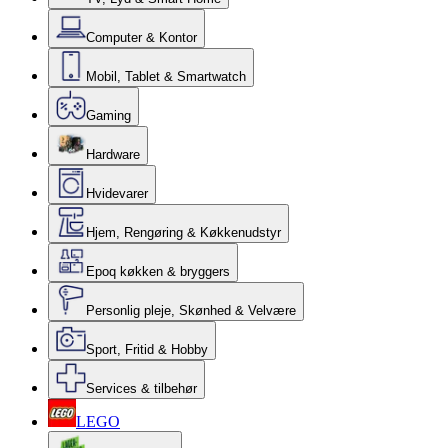
Computer & Kontor
Mobil, Tablet & Smartwatch
Gaming
Hardware
Hvidevarer
Hjem, Rengøring & Køkkenudstyr
Epoq køkken & bryggers
Personlig pleje, Skønhed & Velvære
Sport, Fritid & Hobby
Services & tilbehør
LEGO