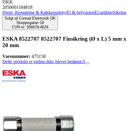
DKK
2050001184818
Hjem, Rengøring & Køkkenudstyr
El & belysning
El-artikler
Sikring
Solgt af
Conrad Elektronik DK
Skeppsgatan 19
CVR-nr: 556678-4624
ESKA 8522707 8522707 Finsikring (Ø x L) 5 mm x
20 mm
Varenummer:
475158
Dette produkt er endnu ikke blevet bedømt.
0