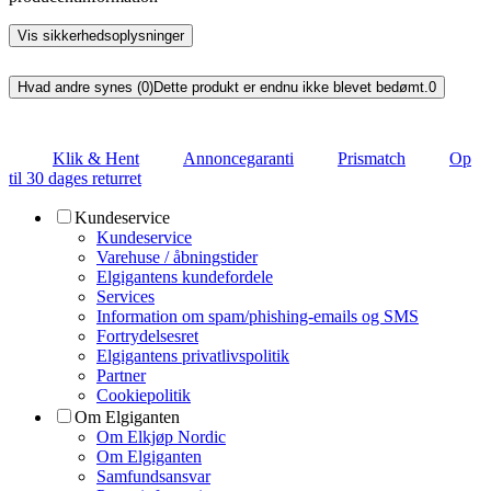
Vis sikkerhedsoplysninger
Hvad andre synes (0)
Dette produkt er endnu ikke blevet bedømt.
0
Klik & Hent
Annoncegaranti
Prismatch
Op
til 30 dages returret
Kundeservice
Kundeservice
Varehuse / åbningstider
Elgigantens kundefordele
Services
Information om spam/phishing-emails og SMS
Fortrydelsesret
Elgigantens privatlivspolitik
Partner
Cookiepolitik
Om Elgiganten
Om Elkjøp Nordic
Om Elgiganten
Samfundsansvar