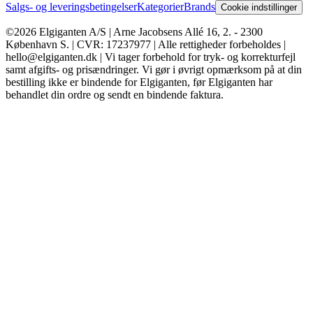
Salgs- og leveringsbetingelser
Kategorier
Brands
Cookie indstillinger
©2026 Elgiganten A/S | Arne Jacobsens Allé 16, 2. - 2300
København S. | CVR: 17237977 | Alle rettigheder forbeholdes |
hello@elgiganten.dk | Vi tager forbehold for tryk- og korrekturfejl
samt afgifts- og prisændringer. Vi gør i øvrigt opmærksom på at din
bestilling ikke er bindende for Elgiganten, før Elgiganten har
behandlet din ordre og sendt en bindende faktura.