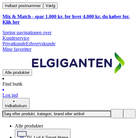
Indtast postnummer
Vælg
Mix & Match - spar 1.000 kr. for hver 4.000 kr. du køber for.
Klik
her
Spring navigationen over
Kundeservice
Privatkunde
Erhvervskunde
Mine favoritter
Alle produkter
Find butik
Log ind
Indkøbskurv
Alle produkter
TV, Lyd & Smart Home