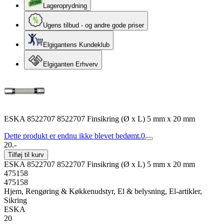
Lageroprydning
Ugens tilbud - og andre gode priser
Elgigantens Kundeklub
Elgiganten Erhverv
ESKA 8522707 8522707 Finsikring (Ø x L) 5 mm x 20 mm
Dette produkt er endnu ikke blevet bedømt.
0
20.-
Tilføj til kurv
ESKA 8522707 8522707 Finsikring (Ø x L) 5 mm x 20 mm
475158
475158
Hjem, Rengøring & Køkkenudstyr, El & belysning, El-artikler,
Sikring
ESKA
20