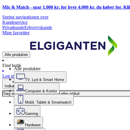
Mix & Match - spar 1.000 kr. for hver 4.000 kr. du køber for. Kl
Spring navigationen over
Kundeservice
Privatkunde
Erhvervskunde
Mine favoritter
Alle produkter
Find butik
Alle produkter
Log ind
TV, Lyd & Smart Home
Indkøbskurv
Computer & Kontor
Mobil, Tablet & Smartwatch
Gaming
Hardware