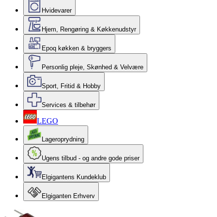
Hvidevarer
Hjem, Rengøring & Køkkenudstyr
Epoq køkken & bryggers
Personlig pleje, Skønhed & Velvære
Sport, Fritid & Hobby
Services & tilbehør
LEGO
Lageroprydning
Ugens tilbud - og andre gode priser
Elgigantens Kundeklub
Elgiganten Erhverv