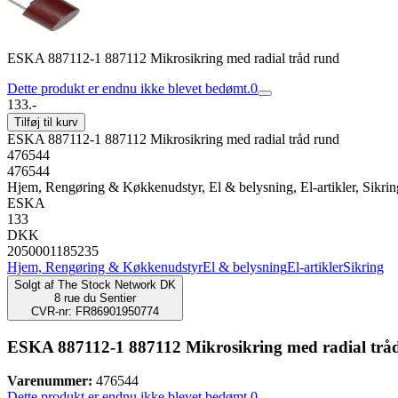
ESKA 887112-1 887112 Mikrosikring med radial tråd rund
Dette produkt er endnu ikke blevet bedømt.
0
133.-
Tilføj til kurv
ESKA 887112-1 887112 Mikrosikring med radial tråd rund
476544
476544
Hjem, Rengøring & Køkkenudstyr, El & belysning, El-artikler, Sikrin
ESKA
133
DKK
2050001185235
Hjem, Rengøring & Køkkenudstyr
El & belysning
El-artikler
Sikring
Solgt af
The Stock Network DK
8 rue du Sentier
CVR-nr: FR86901950774
ESKA 887112-1 887112 Mikrosikring med radial trå
Varenummer:
476544
Dette produkt er endnu ikke blevet bedømt.
0