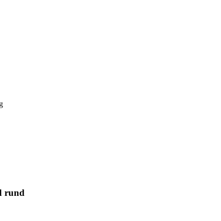
g
d rund