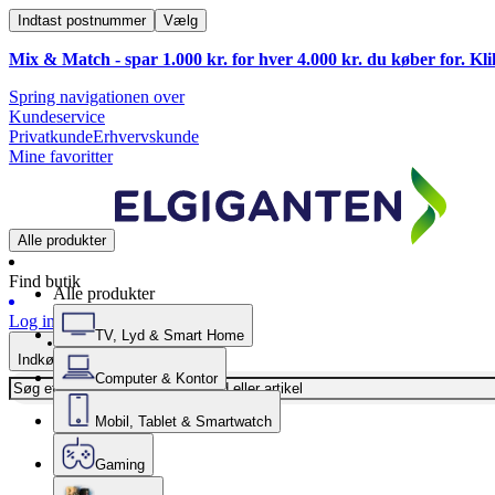
Indtast postnummer
Vælg
Mix & Match - spar 1.000 kr. for hver 4.000 kr. du køber for. Kl
Spring navigationen over
Kundeservice
Privatkunde
Erhvervskunde
Mine favoritter
Alle produkter
Find butik
Alle produkter
Log ind
TV, Lyd & Smart Home
Indkøbskurv
Computer & Kontor
Mobil, Tablet & Smartwatch
Gaming