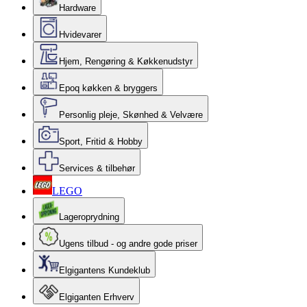
Hardware
Hvidevarer
Hjem, Rengøring & Køkkenudstyr
Epoq køkken & bryggers
Personlig pleje, Skønhed & Velvære
Sport, Fritid & Hobby
Services & tilbehør
LEGO
Lageroprydning
Ugens tilbud - og andre gode priser
Elgigantens Kundeklub
Elgiganten Erhverv