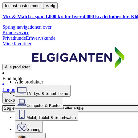
Indtast postnummer
Vælg
Mix & Match - spar 1.000 kr. for hver 4.000 kr. du køber for. Kl
Spring navigationen over
Kundeservice
Privatkunde
Erhvervskunde
Mine favoritter
Alle produkter
Find butik
Alle produkter
Log ind
TV, Lyd & Smart Home
Indkøbskurv
Computer & Kontor
Mobil, Tablet & Smartwatch
Gaming