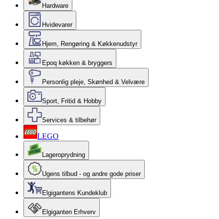
Hardware
Hvidevarer
Hjem, Rengøring & Køkkenudstyr
Epoq køkken & bryggers
Personlig pleje, Skønhed & Velvære
Sport, Fritid & Hobby
Services & tilbehør
LEGO
Lageroprydning
Ugens tilbud - og andre gode priser
Elgigantens Kundeklub
Elgiganten Erhverv