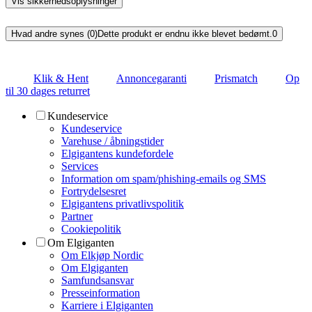
Vis sikkerhedsoplysninger
Hvad andre synes (0)
Dette produkt er endnu ikke blevet bedømt.
0
Klik & Hent
Annoncegaranti
Prismatch
Op
til 30 dages returret
Kundeservice
Kundeservice
Varehuse / åbningstider
Elgigantens kundefordele
Services
Information om spam/phishing-emails og SMS
Fortrydelsesret
Elgigantens privatlivspolitik
Partner
Cookiepolitik
Om Elgiganten
Om Elkjøp Nordic
Om Elgiganten
Samfundsansvar
Presseinformation
Karriere i Elgiganten