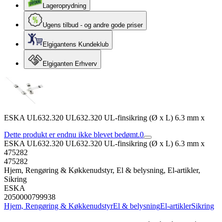
Lageroprydning
Ugens tilbud - og andre gode priser
Elgigantens Kundeklub
Elgiganten Erhverv
ESKA UL632.320 UL632.320 UL-finsikring (Ø x L) 6.3 mm x
Dette produkt er endnu ikke blevet bedømt.
0
ESKA UL632.320 UL632.320 UL-finsikring (Ø x L) 6.3 mm x
475282
475282
Hjem, Rengøring & Køkkenudstyr, El & belysning, El-artikler,
Sikring
ESKA
2050000799938
Hjem, Rengøring & Køkkenudstyr
El & belysning
El-artikler
Sikring