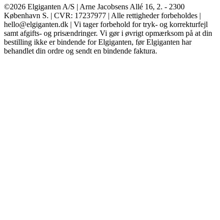
©2026 Elgiganten A/S | Arne Jacobsens Allé 16, 2. - 2300
København S. | CVR: 17237977 | Alle rettigheder forbeholdes |
hello@elgiganten.dk | Vi tager forbehold for tryk- og korrekturfejl
samt afgifts- og prisændringer. Vi gør i øvrigt opmærksom på at din
bestilling ikke er bindende for Elgiganten, før Elgiganten har
behandlet din ordre og sendt en bindende faktura.