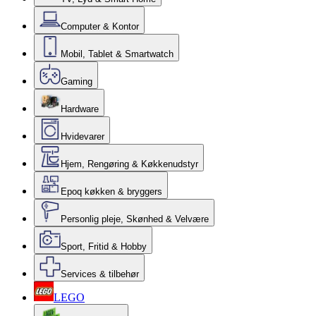
Computer & Kontor
Mobil, Tablet & Smartwatch
Gaming
Hardware
Hvidevarer
Hjem, Rengøring & Køkkenudstyr
Epoq køkken & bryggers
Personlig pleje, Skønhed & Velvære
Sport, Fritid & Hobby
Services & tilbehør
LEGO