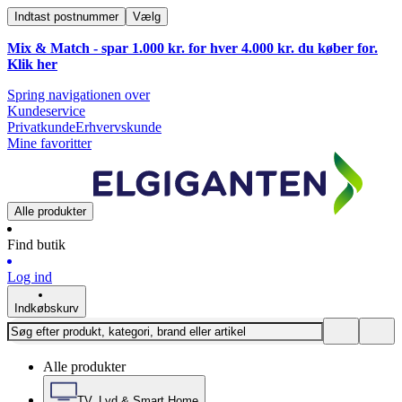
Indtast postnummer
Vælg
Mix & Match - spar 1.000 kr. for hver 4.000 kr. du køber for.
Klik
her
Spring navigationen over
Kundeservice
Privatkunde
Erhvervskunde
Mine favoritter
Alle produkter
Find butik
Log ind
Indkøbskurv
Alle produkter
TV, Lyd & Smart Home