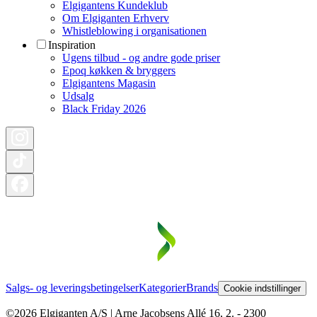
Elgigantens Kundeklub
Om Elgiganten Erhverv
Whistleblowing i organisationen
Inspiration
Ugens tilbud - og andre gode priser
Epoq køkken & bryggers
Elgigantens Magasin
Udsalg
Black Friday 2026
Salgs- og leveringsbetingelser
Kategorier
Brands
Cookie indstillinger
©2026 Elgiganten A/S | Arne Jacobsens Allé 16, 2. - 2300