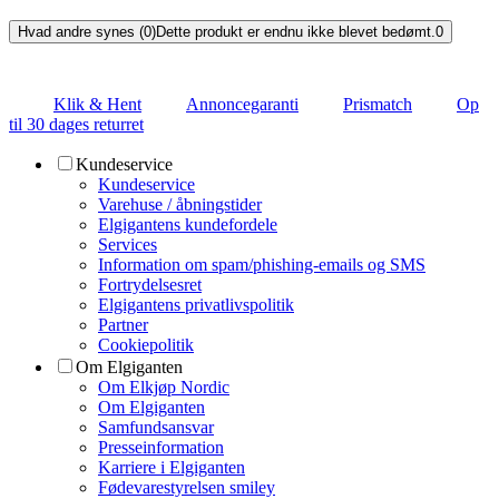
Hvad andre synes (0)
Dette produkt er endnu ikke blevet bedømt.
0
Klik & Hent
Annoncegaranti
Prismatch
Op
til 30 dages returret
Kundeservice
Kundeservice
Varehuse / åbningstider
Elgigantens kundefordele
Services
Information om spam/phishing-emails og SMS
Fortrydelsesret
Elgigantens privatlivspolitik
Partner
Cookiepolitik
Om Elgiganten
Om Elkjøp Nordic
Om Elgiganten
Samfundsansvar
Presseinformation
Karriere i Elgiganten
Fødevarestyrelsen smiley