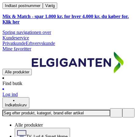
Indtast postnummer
Vælg
Mix & Match - spar 1.000 kr. for hver 4.000 kr. du køber for.
Klik
her
Spring navigationen over
Kundeservice
Privatkunde
Erhvervskunde
Mine favoritter
Alle produkter
Find butik
Log ind
Indkøbskurv
Alle produkter
TV, Lyd & Smart Home