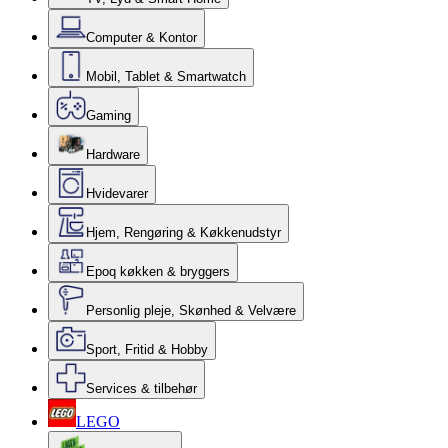
Computer & Kontor
Mobil, Tablet & Smartwatch
Gaming
Hardware
Hvidevarer
Hjem, Rengøring & Køkkenudstyr
Epoq køkken & bryggers
Personlig pleje, Skønhed & Velvære
Sport, Fritid & Hobby
Services & tilbehør
LEGO