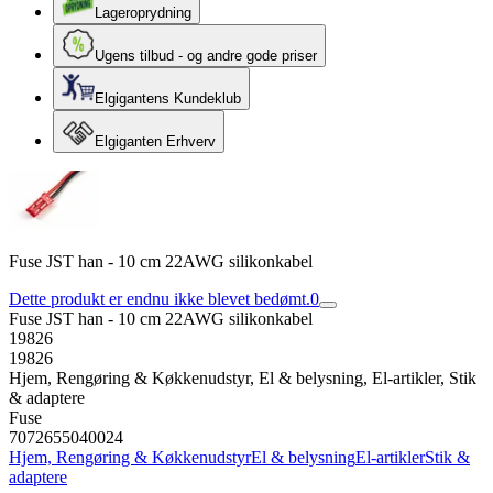
Lageroprydning
Ugens tilbud - og andre gode priser
Elgigantens Kundeklub
Elgiganten Erhverv
Fuse JST han - 10 cm 22AWG silikonkabel
Dette produkt er endnu ikke blevet bedømt.
0
Fuse JST han - 10 cm 22AWG silikonkabel
19826
19826
Hjem, Rengøring & Køkkenudstyr, El & belysning, El-artikler, Stik
& adaptere
Fuse
7072655040024
Hjem, Rengøring & Køkkenudstyr
El & belysning
El-artikler
Stik &
adaptere