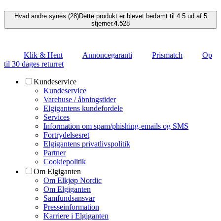
Hvad andre synes (28)
Dette produkt er blevet bedømt til 4.5 ud af 5
stjerner.
4.5
28
Klik & Hent
Annoncegaranti
Prismatch
Op
til 30 dages returret
Kundeservice
Kundeservice
Varehuse / åbningstider
Elgigantens kundefordele
Services
Information om spam/phishing-emails og SMS
Fortrydelsesret
Elgigantens privatlivspolitik
Partner
Cookiepolitik
Om Elgiganten
Om Elkjøp Nordic
Om Elgiganten
Samfundsansvar
Presseinformation
Karriere i Elgiganten