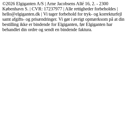
©2026 Elgiganten A/S | Arne Jacobsens Allé 16, 2. - 2300
København S. | CVR: 17237977 | Alle rettigheder forbeholdes |
hello@elgiganten.dk | Vi tager forbehold for tryk- og korrekturfejl
samt afgifts- og prisændringer. Vi gør i øvrigt opmærksom på at din
bestilling ikke er bindende for Elgiganten, før Elgiganten har
behandlet din ordre og sendt en bindende faktura.