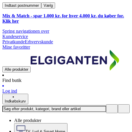
Indtast postnummer
Vælg
Mix & Match - spar 1.000 kr. for hver 4.000 kr. du køber for.
Klik
her
Spring navigationen over
Kundeservice
Privatkunde
Erhvervskunde
Mine favoritter
Alle produkter
Find butik
Log ind
Indkøbskurv
Alle produkter
TV, Lyd & Smart Home