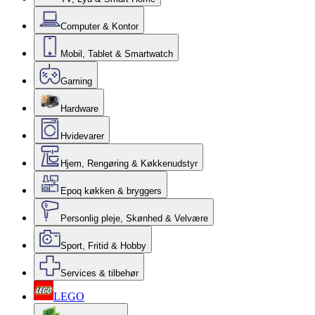
Computer & Kontor
Mobil, Tablet & Smartwatch
Gaming
Hardware
Hvidevarer
Hjem, Rengøring & Køkkenudstyr
Epoq køkken & bryggers
Personlig pleje, Skønhed & Velvære
Sport, Fritid & Hobby
Services & tilbehør
LEGO