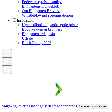
Fødevarestyrelsen smiley
Elgigantens Kundeklub
Om Elgiganten Erhverv
Whistleblowing i organisationen
Inspiration
Ugens tilbud - og andre gode priser
Epoq køkken & bryggers
Elgigantens Magasin
Udsalg
Black Friday 2026
Salgs- og leveringsbetingelser
Kategorier
Brands
Cookie indstillinger