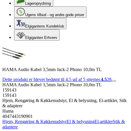
Lageroprydning
Ugens tilbud - og andre gode priser
Elgigantens Kundeklub
Elgiganten Erhverv
HAMA Audio Kabel 3,5mm Jack-2 Phono 10,0m TL
Dette produkt er blevet bedømt til 4.5 ud af 5 stjerner.
4.5
28
HAMA Audio Kabel 3,5mm Jack-2 Phono 10,0m TL
159143
159143
Hjem, Rengøring & Køkkenudstyr, El & belysning, El-artikler, Stik
& adaptere
Hama
4047443190901
Hjem, Rengøring & Køkkenudstyr
El & belysning
El-artikler
Stik &
adaptere