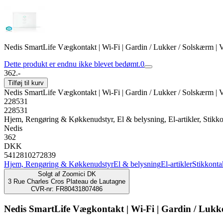
Nedis SmartLife Vægkontakt | Wi-Fi | Gardin / Lukker / Solskærm | 
Dette produkt er endnu ikke blevet bedømt.
0
362.-
Tilføj til kurv
Nedis SmartLife Vægkontakt | Wi-Fi | Gardin / Lukker / Solskærm | 
228531
228531
Hjem, Rengøring & Køkkenudstyr, El & belysning, El-artikler, Stikko
Nedis
362
DKK
5412810272839
Hjem, Rengøring & Køkkenudstyr
El & belysning
El-artikler
Stikkonta
Solgt af
Zoomici DK
3 Rue Charles Cros Plateau de Lautagne
CVR-nr: FR80431807486
Nedis SmartLife Vægkontakt | Wi-Fi | Gardin / Lukke