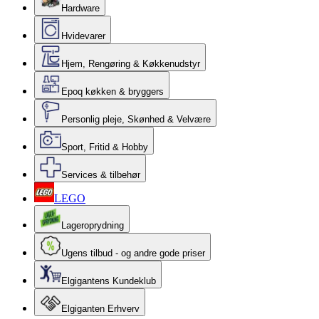
Hardware
Hvidevarer
Hjem, Rengøring & Køkkenudstyr
Epoq køkken & bryggers
Personlig pleje, Skønhed & Velvære
Sport, Fritid & Hobby
Services & tilbehør
LEGO
Lageroprydning
Ugens tilbud - og andre gode priser
Elgigantens Kundeklub
Elgiganten Erhverv