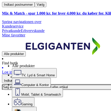
Indtast postnummer
Vælg
Mix & Match - spar 1.000 kr. for hver 4.000 kr. du køber for. Kl
Spring navigationen over
Kundeservice
Privatkunde
Erhvervskunde
Mine favoritter
Alle produkter
Find butik
Alle produkter
Log ind
TV, Lyd & Smart Home
Indkøbskurv
Computer & Kontor
Mobil, Tablet & Smartwatch
Gaming