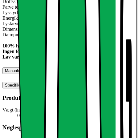
Driftsspænding: 220 - 240V AC
Farve temperatur: neutral hvid: 4000 K
Lysstyrke: 9W - 466 lumen
Energiklasse: A +
Lysfarve: neutral hvid
Dimension (D x L): 50x75 mm
Dæmpning: Kan dæmpes
100% lysstyrke i 0,1 sekunder (ingen forsinkelse)
Ingen forsinkelse - Instant 100% lysstyrke
Lav varme under drift
Manualer, downloads, garanti og support
Specifikationer
Produktmål
Vægt (inkl. emballage)
100,0 g
Nøglespecifikation