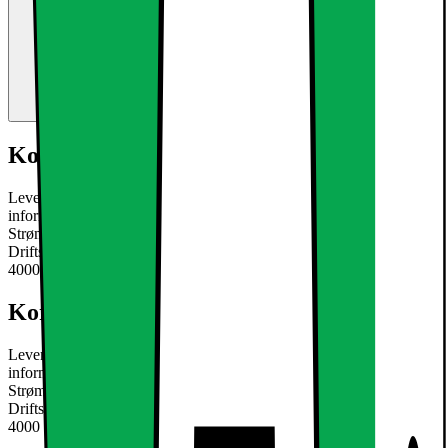
Kort om produktet
Leveringsomfang: 5 x LED COB Lampe neutral hvid Teknisk
information: Model: køle hvid GU10 9W GU10 Vinkel: 60 °
Strømforbrug: 9W (9W LED svarer til 60W halogen)
Driftsspænding: 220 - 240V AC Farve temperatur: neutral hvid:
4000 K Ly
Læs mere om produktet
Kort om produktet
Leveringsomfang: 5 x LED COB Lampe neutral hvid Teknisk
information: Model: køle hvid GU10 9W GU10 Vinkel: 60 °
Strømforbrug: 9W (9W LED svarer til 60W halogen)
Driftsspænding: 220 - 240V AC Farve temperatur: neutral hvid:
4000 K Ly
Læs mere om produktet