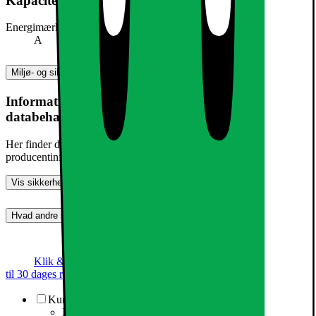
Kapacitet, forbrug og strøm
Energimærke
A
Miljø- og sikkerhedsoplysninger
Information om produktsikkerhed og
databehandling
Her finder du information om generel produktsikkerhed og
producentinformation
Vis sikkerhedsoplysninger
Hvad andre synes (0)
Dette produkt er endnu ikke blevet bedømt.
0
Klik & Hent
Annoncegaranti
Prismatch
Op
til 30 dages returret
Kundeservice
Kundeservice