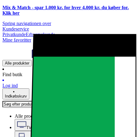
Mix & Match - spar 1.000 kr. for hver 4.000 kr. du køber for.
Klik
her
Spring navigationen over
Kundeservice
Privatkunde
Erhvervskunde
Mine favoritter
Alle produkter
Find butik
Log ind
Indkøbskurv
Alle produkter
TV, Lyd & Smart Home