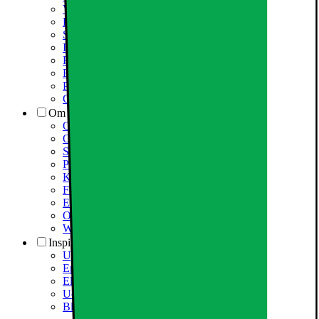
Varehuse / åbningstider
Elgigantens kundefordele
Services
Information om spam/phishing-emails og SMS
Fortrydelsesret
Elgigantens privatlivspolitik
Partner
Cookiepolitik
Om Elgiganten
Om Elkjøp Nordic
Om Elgiganten
Samfundsansvar
Presseinformation
Karriere i Elgiganten
Fødevarestyrelsen smiley
Elgigantens Kundeklub
Om Elgiganten Erhverv
Whistleblowing i organisationen
Inspiration
Ugens tilbud - og andre gode priser
Epoq køkken & bryggers
Elgigantens Magasin
Udsalg
Black Friday 2026