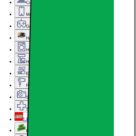
Computer & Kontor
Mobil, Tablet & Smartwatch
Gaming
Hardware
Hvidevarer
Hjem, Rengøring & Køkkenudstyr
Epoq køkken & bryggers
Personlig pleje, Skønhed & Velvære
Sport, Fritid & Hobby
Services & tilbehør
LEGO
Lageroprydning