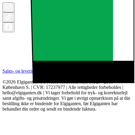
Salgs- og leveringsbetingelser
Kategorier
Brands
Cookie indstillinger
©2026 Elgiganten A/S | Arne Jacobsens Allé 16, 2. - 2300
København S. | CVR: 17237977 | Alle rettigheder forbeholdes |
hello@elgiganten.dk | Vi tager forbehold for tryk- og korrekturfejl
samt afgifts- og prisændringer. Vi gør i øvrigt opmærksom på at din
bestilling ikke er bindende for Elgiganten, før Elgiganten har
behandlet din ordre og sendt en bindende faktura.