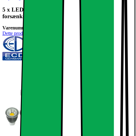
5 x LED COB GU10 spotlight pære lamper
forsænket projektører neutral hvid 9W
Varenummer:
238559
Dette produkt er endnu ikke blevet bedømt.
0