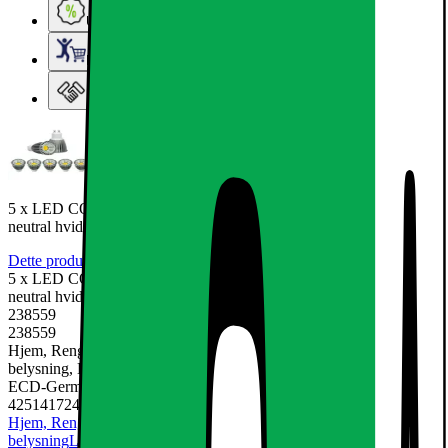
Ugens tilbud - og andre gode priser
Elgigantens Kundeklub
Elgiganten Erhverv
5 x LED COB GU10 spotlight pære lamper forsænket projektører
neutral hvid 9W
Dette produkt er endnu ikke blevet bedømt.
0
5 x LED COB GU10 spotlight pære lamper forsænket projektører
neutral hvid 9W
238559
238559
Hjem, Rengøring & Køkkenudstyr, El & belysning, Lamper &
belysning, LED-pære & elpære
ECD-Germany
4251417246765
Hjem, Rengøring & Køkkenudstyr
El & belysning
Lamper &
belysning
LED-pære & elpære