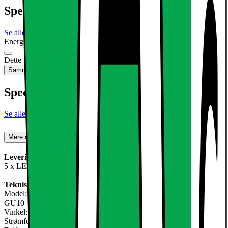
Specifikationer
Se alle specifikationer
Energimærkning
Produktdatablad
Dette produkt er ikke tilgængeligt
Sammenlign
Gem
Specifikationer
Se alle specifikationer
Mere om produktet
Leveringsomfang:
5 x LED COB Lampe neutral hvid
Teknisk information:
Model: køle hvid GU10 9W
GU10
Vinkel: 60 °
Strømforbrug: 9W (9W LED svarer til 60W halogen)