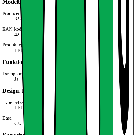
Modelbeskrivelse
Producentens varenummer
322005468
EAN-kode
4251417246765
Produkttype
LED-pære
Funktioner
Dæmpbar
Ja
Design, form og placering
Type belysning
LED
Base
GU10