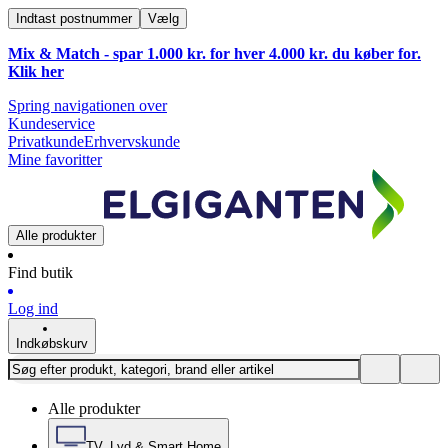
Indtast postnummer
Vælg
Mix & Match - spar 1.000 kr. for hver 4.000 kr. du køber for.
Klik
her
Spring navigationen over
Kundeservice
Privatkunde
Erhvervskunde
Mine favoritter
Alle produkter
Find butik
Log ind
Indkøbskurv
Alle produkter
TV, Lyd & Smart Home