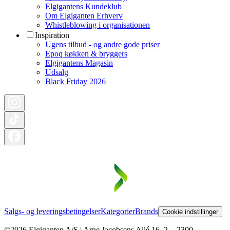
Elgigantens Kundeklub
Om Elgiganten Erhverv
Whistleblowing i organisationen
Inspiration
Ugens tilbud - og andre gode priser
Epoq køkken & bryggers
Elgigantens Magasin
Udsalg
Black Friday 2026
Salgs- og leveringsbetingelser
Kategorier
Brands
Cookie indstillinger
©2026 Elgiganten A/S | Arne Jacobsens Allé 16, 2. - 2300