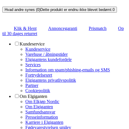
Hvad andre synes (0)
Dette produkt er endnu ikke blevet bedømt.
0
Klik & Hent
Annoncegaranti
Prismatch
Op
til 30 dages returret
Kundeservice
Kundeservice
Varehuse / åbningstider
Elgigantens kundefordele
Services
Information om spam/phishing-emails og SMS
Fortrydelsesret
Elgigantens privatlivspolitik
Partner
Cookiepolitik
Om Elgiganten
Om Elkjøp Nordic
Om Elgiganten
Samfundsansvar
Presseinformation
Karriere i Elgiganten
Fødevarestyrelsen smiley