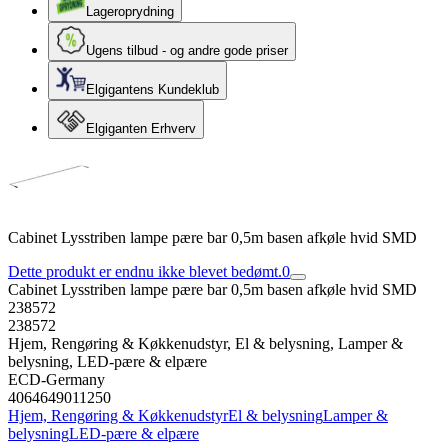
Lageroprydning
Ugens tilbud - og andre gode priser
Elgigantens Kundeklub
Elgiganten Erhverv
Cabinet Lysstriben lampe pære bar 0,5m basen afkøle hvid SMD
Dette produkt er endnu ikke blevet bedømt.
0
Cabinet Lysstriben lampe pære bar 0,5m basen afkøle hvid SMD
238572
238572
Hjem, Rengøring & Køkkenudstyr, El & belysning, Lamper &
belysning, LED-pære & elpære
ECD-Germany
4064649011250
Hjem, Rengøring & Køkkenudstyr
El & belysning
Lamper &
belysning
LED-pære & elpære