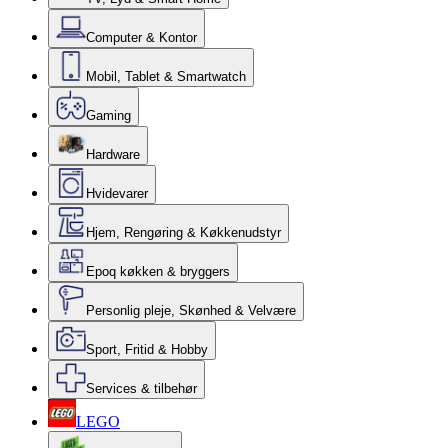
Computer & Kontor
Mobil, Tablet & Smartwatch
Gaming
Hardware
Hvidevarer
Hjem, Rengøring & Køkkenudstyr
Epoq køkken & bryggers
Personlig pleje, Skønhed & Velvære
Sport, Fritid & Hobby
Services & tilbehør
LEGO