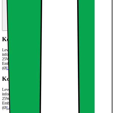
Kort om produktet
Leveringsomfang: 10 x LED panel 3W + transformer Teknisk
information: Lysstyrke: 143Lm (kold hvid) Svarende til Halogen:
25W Strøm: 3W Udskæring: 70 mm Dybde: 15 mm Form:
Emballage enhed (BxHxL): cm 14x3x10 Dimensioner på lampen
(Ø
Læs mere om produktet
Kort om produktet
Leveringsomfang: 10 x LED panel 3W + transformer Teknisk
information: Lysstyrke: 143Lm (kold hvid) Svarende til Halogen:
25W Strøm: 3W Udskæring: 70 mm Dybde: 15 mm Form:
Emballage enhed (BxHxL): cm 14x3x10 Dimensioner på lampen
(Ø
Læs mere om produktet