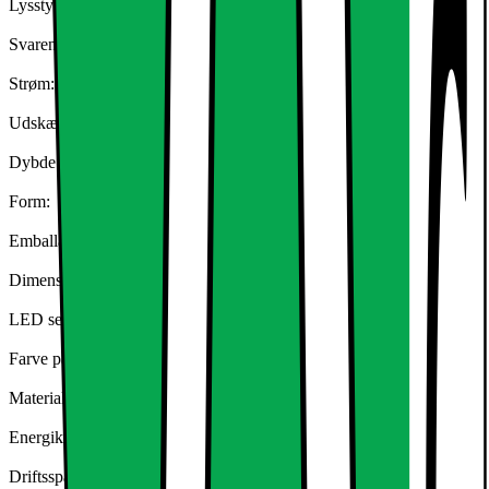
Lysstyrke: 143Lm (kold hvid)
Svarende til Halogen: 25W
Strøm: 3W
Udskæring: 70 mm
Dybde: 15 mm
Form:
Emballage enhed (BxHxL): cm 14x3x10
Dimensioner på lampen (ØxHöhe) ca: 85x15 mm
LED seværdighed: SMD 2835
Farve på montering: hvid
Materiale: Aluminium
Energiklasse: A
Driftsspænding: 220-240 volt AC