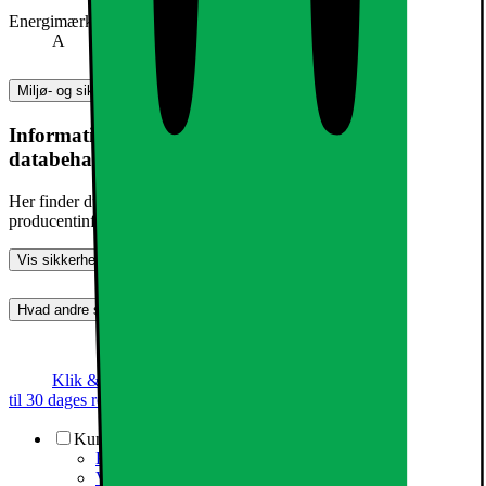
Energimærke
A
Miljø- og sikkerhedsoplysninger
Information om produktsikkerhed og
databehandling
Her finder du information om generel produktsikkerhed og
producentinformation
Vis sikkerhedsoplysninger
Hvad andre synes (0)
Dette produkt er endnu ikke blevet bedømt.
0
Klik & Hent
Annoncegaranti
Prismatch
Op
til 30 dages returret
Kundeservice
Kundeservice
Varehuse / åbningstider