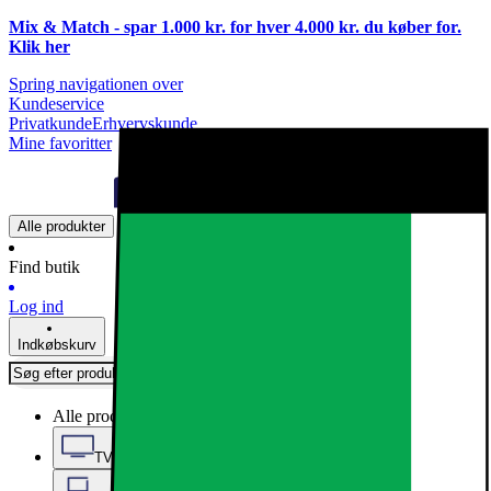
Mix & Match - spar 1.000 kr. for hver 4.000 kr. du køber for.
Klik
her
Spring navigationen over
Kundeservice
Privatkunde
Erhvervskunde
Mine favoritter
Alle produkter
Find butik
Log ind
Indkøbskurv
Alle produkter
TV, Lyd & Smart Home