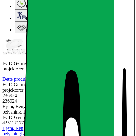
Ugens tilbud - og andre gode priser
Elgigantens Kundeklub
Elgiganten Erhverv
ECD Germany 10-pack LED forsænket lys 3W - panel i loftet
projektører
Dette produkt er endnu ikke blevet bedømt.
0
ECD Germany 10-pack LED forsænket lys 3W - panel i loftet
projektører
236924
236924
Hjem, Rengøring & Køkkenudstyr, El & belysning, Lamper &
belysning, LED-pære & elpære
ECD-Germany
4251171775631
Hjem, Rengøring & Køkkenudstyr
El & belysning
Lamper &
belysning
LED-pære & elpære