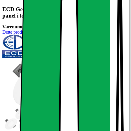
ECD Germany 10-pack LED forsænket lys 3W -
panel i loftet projektører
Varenummer:
236924
Dette produkt er endnu ikke blevet bedømt.
0