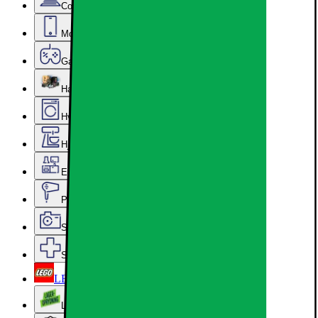
Computer & Kontor
Mobil, Tablet & Smartwatch
Gaming
Hardware
Hvidevarer
Hjem, Rengøring & Køkkenudstyr
Epoq køkken & bryggers
Personlig pleje, Skønhed & Velvære
Sport, Fritid & Hobby
Services & tilbehør
LEGO
Lageroprydning