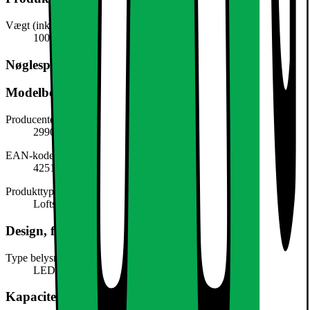
Vægt (inkl. emballage)
100,0 g
Nøglespecifikation
Modelbeskrivelse
Producentens varenummer
299017847
EAN-kode
4251171775631
Produkttype
Loftslampe
Design, form og placering
Type belysning
LED
Kapacitet, forbrug og strøm