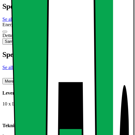
Specifikationer
Se alle specifikationer
Energimærkning
Produktdatablad
Dette produkt er ikke tilgængeligt
Sammenlign
Gem
Specifikationer
Se alle specifikationer
Mere om produktet
Leveringsomfang:
10 x LED panel 3W + transformer
Teknisk information: