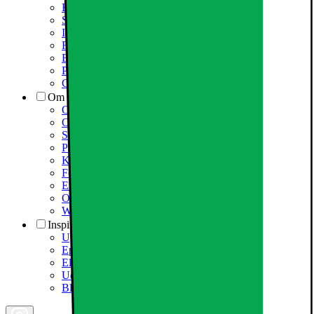
Elgigantens kundefordele
Services
Information om spam/phishing-emails og SMS
Fortrydelsesret
Elgigantens privatlivspolitik
Partner
Cookiepolitik
Om Elgiganten
Om Elkjøp Nordic
Om Elgiganten
Samfundsansvar
Presseinformation
Karriere i Elgiganten
Fødevarestyrelsen smiley
Elgigantens Kundeklub
Om Elgiganten Erhverv
Whistleblowing i organisationen
Inspiration
Ugens tilbud - og andre gode priser
Epoq køkken & bryggers
Elgigantens Magasin
Udsalg
Black Friday 2026