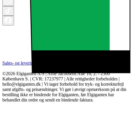
Salgs- og leveringsbetingelser
Kategorier
Brands
Cookie indstillinger
©2026 Elgiganten A/S | Arne Jacobsens Allé 16, 2. - 2300
København S. | CVR: 17237977 | Alle rettigheder forbeholdes |
hello@elgiganten.dk | Vi tager forbehold for tryk- og korrekturfejl
samt afgifts- og prisændringer. Vi gør i øvrigt opmærksom på at din
bestilling ikke er bindende for Elgiganten, før Elgiganten har
behandlet din ordre og sendt en bindende faktura.