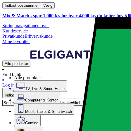
Indtast postnummer
Vælg
Mix & Match - spar 1.000 kr. for hver 4.000 kr. du køber for. Kl
Spring navigationen over
Kundeservice
Privatkunde
Erhvervskunde
Mine favoritter
Alle produkter
Find butik
Alle produkter
Log ind
TV, Lyd & Smart Home
Indkøbskurv
Computer & Kontor
Mobil, Tablet & Smartwatch
Gaming