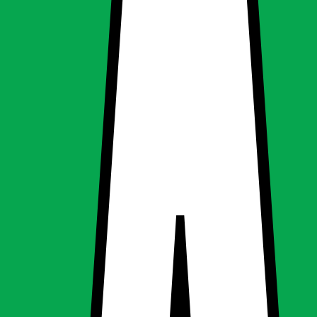
 - 220-240 60
 - 220-240 60
ning, LED-pære & elpære
g
LED-pære & elpære
- 60W halogen - 220-240 60