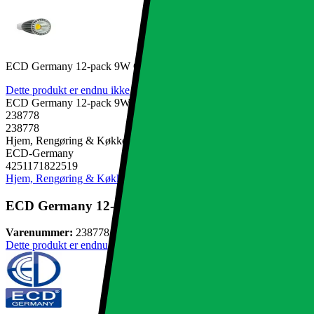
ECD Germany 12-pack 9W GU10 LED spot udskiftet - 60W halogen
Dette produkt er endnu ikke blevet bedømt.
0
ECD Germany 12-pack 9W GU10 LED spot udskiftet - 60W halogen
238778
238778
Hjem, Rengøring & Køkkenudstyr, El & belysning, Lamper & belys
ECD-Germany
4251171822519
Hjem, Rengøring & Køkkenudstyr
El & belysning
Lamper & belysnin
ECD Germany 12-pack 9W GU10 LED spot udskiftet 
Varenummer:
238778
Dette produkt er endnu ikke blevet bedømt.
0