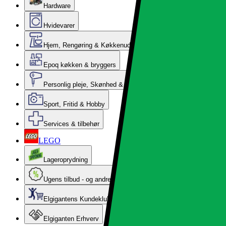
Hardware
Hvidevarer
Hjem, Rengøring & Køkkenudstyr
Epoq køkken & bryggers
Personlig pleje, Skønhed & Velvære
Sport, Fritid & Hobby
Services & tilbehør
LEGO
Lageroprydning
Ugens tilbud - og andre gode priser
Elgigantens Kundeklub
Elgiganten Erhverv