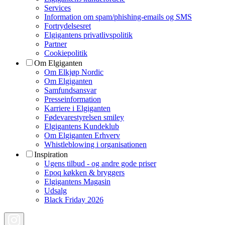
Services
Information om spam/phishing-emails og SMS
Fortrydelsesret
Elgigantens privatlivspolitik
Partner
Cookiepolitik
Om Elgiganten
Om Elkjøp Nordic
Om Elgiganten
Samfundsansvar
Presseinformation
Karriere i Elgiganten
Fødevarestyrelsen smiley
Elgigantens Kundeklub
Om Elgiganten Erhverv
Whistleblowing i organisationen
Inspiration
Ugens tilbud - og andre gode priser
Epoq køkken & bryggers
Elgigantens Magasin
Udsalg
Black Friday 2026