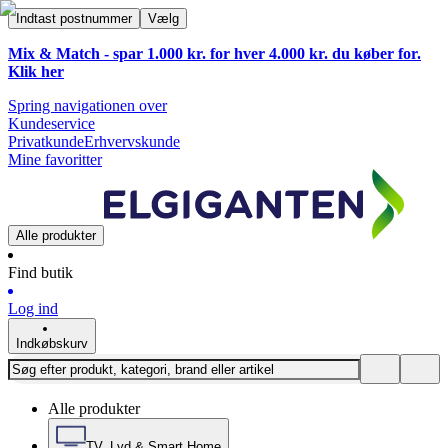
Indtast postnummer
Vælg
Mix & Match - spar 1.000 kr. for hver 4.000 kr. du køber for.
Klik
her
Spring navigationen over
Kundeservice
Privatkunde
Erhvervskunde
Mine favoritter
Alle produkter
Find butik
Log ind
Indkøbskurv
Alle produkter
TV, Lyd & Smart Home