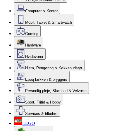
Computer & Kontor
Mobil, Tablet & Smartwatch
Gaming
Hardware
Hvidevarer
Hjem, Rengøring & Køkkenudstyr
Epoq køkken & bryggers
Personlig pleje, Skønhed & Velvære
Sport, Fritid & Hobby
Services & tilbehør
LEGO