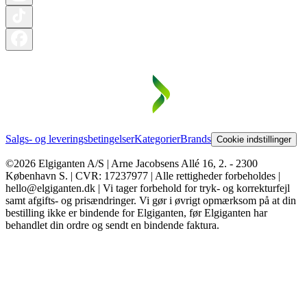
Salgs- og leveringsbetingelser
Kategorier
Brands
Cookie indstillinger
©2026 Elgiganten A/S | Arne Jacobsens Allé 16, 2. - 2300
København S. | CVR: 17237977 | Alle rettigheder forbeholdes |
hello@elgiganten.dk | Vi tager forbehold for tryk- og korrekturfejl
samt afgifts- og prisændringer. Vi gør i øvrigt opmærksom på at din
bestilling ikke er bindende for Elgiganten, før Elgiganten har
behandlet din ordre og sendt en bindende faktura.