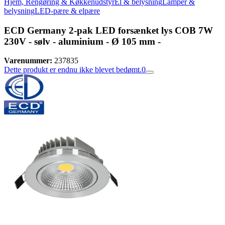
Hjem, Rengøring & Køkkenudstyr
El & belysning
Lamper &
belysning
LED-pære & elpære
ECD Germany 2-pak LED forsænket lys COB 7W
230V - sølv - aluminium - Ø 105 mm -
Varenummer:
237835
Dette produkt er endnu ikke blevet bedømt.
0