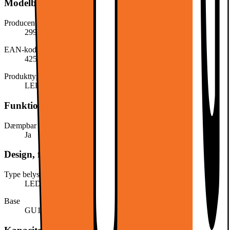
Modelbeskrivelse
Producentens varenummer
299039987
EAN-kode
4251171821215
Produkttype
LED-pære
Funktioner
Dæmpbar
Ja
Design, form og placering
Type belysning
LED
Base
GU10