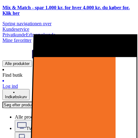
Mix & Match - spar 1.000 kr. for hver 4.000 kr. du køber for.
Klik
her
Spring navigationen over
Kundeservice
Privatkunde
Erhvervskunde
Mine favoritter
Alle produkter
Find butik
Log ind
Indkøbskurv
Alle produkter
TV, Lyd & Smart Home