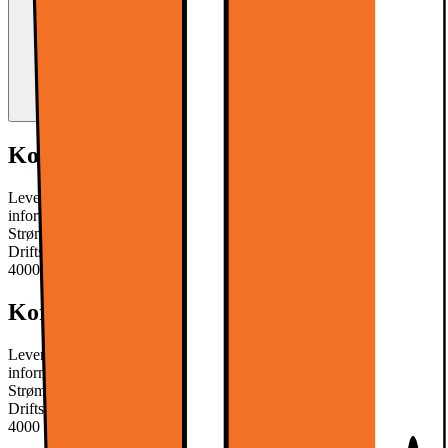
Kort om produktet
Leveringsomfang: 20 x LED COB Lampe neutral hvid Teknisk
information: Model: neutral hvid GU10 9W GU10 Vinkel: 60 °
Strømforbrug: 9W (9W LED svarer til 60W halogen)
Driftsspænding: 220 - 240V AC Farve temperatur: neutral hvid:
4000 K
Læs mere om produktet
Kort om produktet
Leveringsomfang: 20 x LED COB Lampe neutral hvid Teknisk
information: Model: neutral hvid GU10 9W GU10 Vinkel: 60 °
Strømforbrug: 9W (9W LED svarer til 60W halogen)
Driftsspænding: 220 - 240V AC Farve temperatur: neutral hvid:
4000 K
Læs mere om produktet