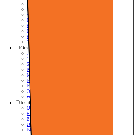
Varehuse / åbningstider
Elgigantens kundefordele
Services
Information om spam/phishing-emails og SMS
Fortrydelsesret
Elgigantens privatlivspolitik
Partner
Cookiepolitik
Om Elgiganten
Om Elkjøp Nordic
Om Elgiganten
Samfundsansvar
Presseinformation
Karriere i Elgiganten
Fødevarestyrelsen smiley
Elgigantens Kundeklub
Om Elgiganten Erhverv
Whistleblowing i organisationen
Inspiration
Ugens tilbud - og andre gode priser
Epoq køkken & bryggers
Elgigantens Magasin
Udsalg
Black Friday 2026