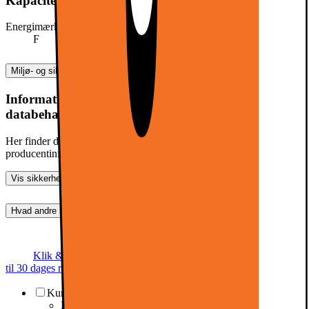
Kapacitet, forbrug og strøm
Energimærke
F
Miljø- og sikkerhedsoplysninger
Information om produktsikkerhed og
databehandling
Her finder du information om generel produktsikkerhed og
producentinformation
Vis sikkerhedsoplysninger
Hvad andre synes (0)
Dette produkt er endnu ikke blevet bedømt.
0
Klik & Hent
Annoncegaranti
Prismatch
Op
til 30 dages returret
Kundeservice
Kundeservice