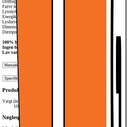
Driftsspænding: 220 - 240V AC
Farve temperatur: neutral hvid: 4000 K
Lysstyrke: 466 lumen
Energiklasse: A +
Lysfarve: neutral hvid
Dimension (D x L): 9W: 50x75 mm
Dæmpning: Kan dæmpes
100% lysstyrke i 0,1 sekunder (ingen forsinkelse)
Ingen forsinkelse - Instant 100% lysstyrke
Lav varme under drift
Manualer, downloads, garanti og support
Specifikationer
Produktmål
Vægt (inkl. emballage)
100,0 g
Nøglespecifikation