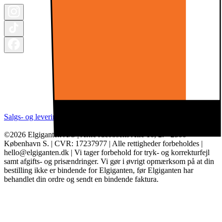
Salgs- og leveringsbetingelser
Kategorier
Brands
Cookie indstillinger
©2026 Elgiganten A/S | Arne Jacobsens Allé 16, 2. - 2300
København S. | CVR: 17237977 | Alle rettigheder forbeholdes |
hello@elgiganten.dk | Vi tager forbehold for tryk- og korrekturfejl
samt afgifts- og prisændringer. Vi gør i øvrigt opmærksom på at din
bestilling ikke er bindende for Elgiganten, før Elgiganten har
behandlet din ordre og sendt en bindende faktura.