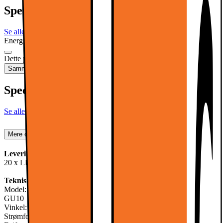
Specifikationer
Se alle specifikationer
Energimærkning
Produktdatablad
Dette produkt er ikke tilgængeligt
Sammenlign
Gem
Specifikationer
Se alle specifikationer
Mere om produktet
Leveringsomfang:
20 x LED COB Lampe neutral hvid
Teknisk information:
Model: neutral hvid GU10 9W
GU10
Vinkel: 60 °
Strømforbrug: 9W (9W LED svarer til 60W halogen)