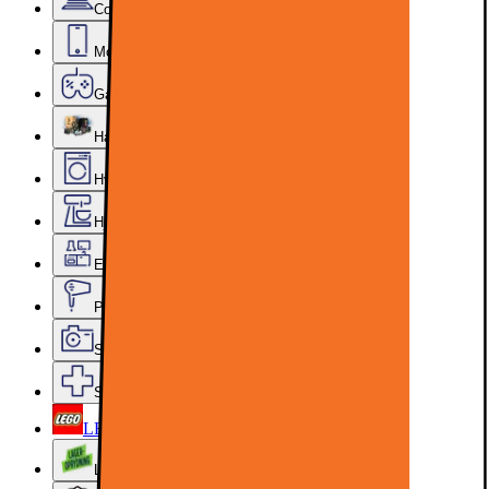
Computer & Kontor
Mobil, Tablet & Smartwatch
Gaming
Hardware
Hvidevarer
Hjem, Rengøring & Køkkenudstyr
Epoq køkken & bryggers
Personlig pleje, Skønhed & Velvære
Sport, Fritid & Hobby
Services & tilbehør
LEGO
Lageroprydning