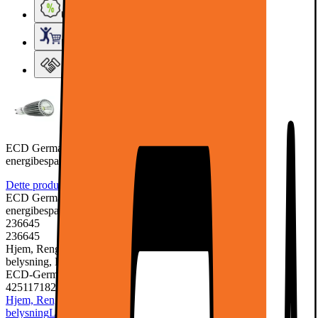
Ugens tilbud - og andre gode priser
Elgigantens Kundeklub
Elgiganten Erhverv
ECD Germany 20-Pack GU10 LED COB Spot 9W dæmpbare
energibesparende lampe ca. 466
Dette produkt er endnu ikke blevet bedømt.
0
ECD Germany 20-Pack GU10 LED COB Spot 9W dæmpbare
energibesparende lampe ca. 466
236645
236645
Hjem, Rengøring & Køkkenudstyr, El & belysning, Lamper &
belysning, LED-pære & elpære
ECD-Germany
4251171821215
Hjem, Rengøring & Køkkenudstyr
El & belysning
Lamper &
belysning
LED-pære & elpære