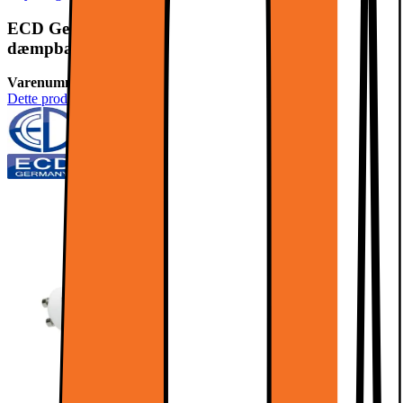
ECD Germany 20-Pack GU10 LED COB Spot 9W
dæmpbare energibesparende lampe ca. 466
Varenummer:
236645
Dette produkt er endnu ikke blevet bedømt.
0