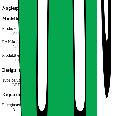
Nøglespecifikation
Modelbeskrivelse
Producentens varenummer
299017848
EAN-kode
4251171783155
Produkttype
LED-lys
Design, form og placering
Type belysning
LED
Kapacitet, forbrug og strøm
Energimærke
A