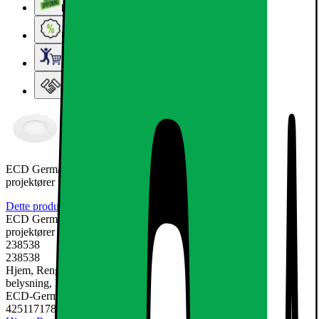
Lageroprydning
Ugens tilbud - og andre gode priser
Elgigantens Kundeklub
Elgiganten Erhverv
ECD Germany 20-pack LED forsænket lys 3W - panel i loftet
projektører ultra-tynd
Dette produkt er endnu ikke blevet bedømt.
0
ECD Germany 20-pack LED forsænket lys 3W - panel i loftet
projektører ultra-tynd
238538
238538
Hjem, Rengøring & Køkkenudstyr, El & belysning, Lamper &
belysning, LED-pære & elpære
ECD-Germany
4251171783155