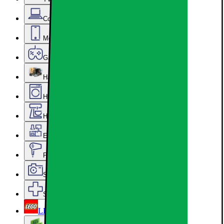
Computer & Kontor
Mobil, Tablet & Smartwatch
Gaming
Hardware
Hvidevarer
Hjem, Rengøring & Køkkenudstyr
Epoq køkken & bryggers
Personlig pleje, Skønhed & Velvære
Sport, Fritid & Hobby
Services & tilbehør
LEGO