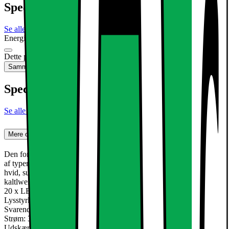
Specifikationer
Se alle specifikationer
Energimærkning
Produktdatablad
Dette produkt er ikke tilgængeligt
Sammenlign
Gem
Specifikationer
Se alle specifikationer
Mere om produktet
Den forsænkede lys LED med 3W er en ultra-tynd loftsplade lamper
af typen SMD 2835. Den eksisterende aluminium Armaturet har en
hvid, subtil montering. Perfekt til en stilfuld accent dit hjem ved
kaltlweiß glødende lyse pletter.
20 x LED panel omkring 3W
Lysstyrke: 143Lm (kold hvid)
Svarende til Halogen: 25W
Strøm: 3W
Udskæring: 70 mm