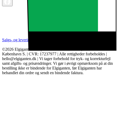
Salgs- og leveringsbetingelser
Kategorier
Brands
Cookie indstillinger
©2026 Elgiganten A/S | Arne Jacobsens Allé 16, 2. - 2300
København S. | CVR: 17237977 | Alle rettigheder forbeholdes |
hello@elgiganten.dk | Vi tager forbehold for tryk- og korrekturfejl
samt afgifts- og prisændringer. Vi gør i øvrigt opmærksom på at din
bestilling ikke er bindende for Elgiganten, før Elgiganten har
behandlet din ordre og sendt en bindende faktura.