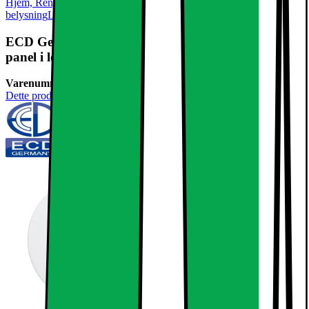
Hjem, Rengøring & Køkkenudstyr
El & belysning
Lamper &
belysning
LED-pære & elpære
ECD Germany 20-pack LED forsænket lys 3W -
panel i loftet projektører ultra-tynd
Varenummer:
238538
Dette produkt er endnu ikke blevet bedømt.
0