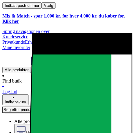
Indtast postnummer
Vælg
Mix & Match - spar 1.000 kr. for hver 4.000 kr. du køber for.
Klik
her
Spring navigationen over
Kundeservice
Privatkunde
Erhvervskunde
Mine favoritter
Alle produkter
Find butik
Log ind
Indkøbskurv
Alle produkter
TV, Lyd & Smart Home