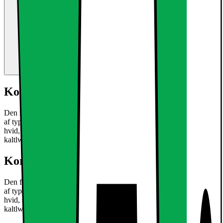
Kort om produktet
Den forsænkede lys LED med 3W er en ultra-tynd loftsplade lamper
af typen SMD 2835. Den eksisterende aluminium Armaturet har en
hvid, subtil montering. Perfekt til en stilfuld accent dit hjem ved
kaltlweiß glødende lyse pletter.
Læs mere om produktet
Kort om produktet
Den forsænkede lys LED med 3W er en ultra-tynd loftsplade lamper
af typen SMD 2835. Den eksisterende aluminium Armaturet har en
hvid, subtil montering. Perfekt til en stilfuld accent dit hjem ved
kaltlweiß glødende lyse pletter.
Læs mere om produktet