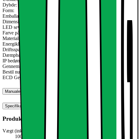
Dybde: 15 mm
Form:
Emballage enhed (BxHxL): cm 14x3x10
Dimensioner på lampen (ØxHöhe) ca: 85x15 mm
LED seværdighed: SMD 2835
Farve på montering: hvid
Materiale: Aluminium
Energiklasse: A
Driftsspænding: 220-240 volt AC
Dæmpbar: nej
IP bedømmelse: IP44
Gennemsnitlig levetid: op til 10.000 timer
Bestil nu det hotteste form for loft belysning: LED forsænket lys
ECD Germany!
Manualer, downloads, garanti og support
Specifikationer
Produktmål
Vægt (inkl. emballage)
100,0 g