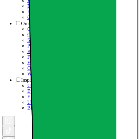
Fortrydelsesret
Elgigantens privatlivspolitik
Partner
Cookiepolitik
Om Elgiganten
Om Elkjøp Nordic
Om Elgiganten
Samfundsansvar
Presseinformation
Karriere i Elgiganten
Fødevarestyrelsen smiley
Elgigantens Kundeklub
Om Elgiganten Erhverv
Whistleblowing i organisationen
Inspiration
Ugens tilbud - og andre gode priser
Epoq køkken & bryggers
Elgigantens Magasin
Udsalg
Black Friday 2026