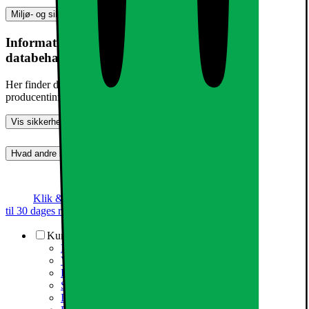
Miljø- og sikkerhedsoplysninger
Information om produktsikkerhed og
databehandling
Her finder du information om generel produktsikkerhed og
producentinformation
Vis sikkerhedsoplysninger
Hvad andre synes (0)
Dette produkt er endnu ikke blevet bedømt.
0
Klik & Hent
Annoncegaranti
Prismatch
Op
til 30 dages returret
Kundeservice
Kundeservice
Varehuse / åbningstider
Elgigantens kundefordele
Services
Information om spam/phishing-emails og SMS