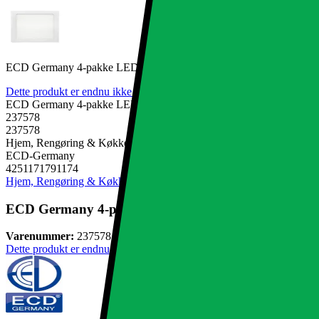
ECD Germany 4-pakke LED-forsænket spotlight 18W - lofts spotlight t
Dette produkt er endnu ikke blevet bedømt.
0
ECD Germany 4-pakke LED-forsænket spotlight 18W - lofts spotlight t
237578
237578
Hjem, Rengøring & Køkkenudstyr, El & belysning, Lamper & belys
ECD-Germany
4251171791174
Hjem, Rengøring & Køkkenudstyr
El & belysning
Lamper & belysnin
ECD Germany 4-pakke LED-forsænket spotlight 18W - l
Varenummer:
237578
Dette produkt er endnu ikke blevet bedømt.
0