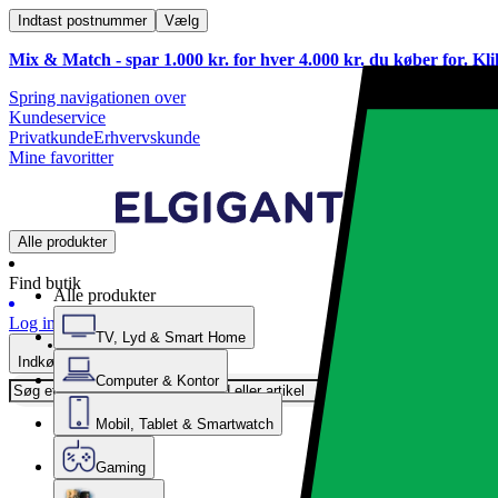
Indtast postnummer
Vælg
Mix & Match - spar 1.000 kr. for hver 4.000 kr. du køber for. Kl
Spring navigationen over
Kundeservice
Privatkunde
Erhvervskunde
Mine favoritter
Alle produkter
Find butik
Alle produkter
Log ind
TV, Lyd & Smart Home
Indkøbskurv
Computer & Kontor
Mobil, Tablet & Smartwatch
Gaming