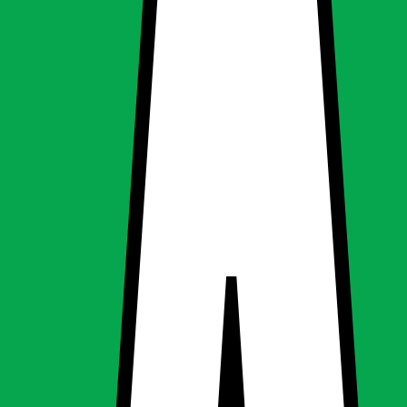
il ultralyd -
il ultralyd -
ning, LED-pære & elpære
g
LED-pære & elpære
ofts spotlight til ultralyd -