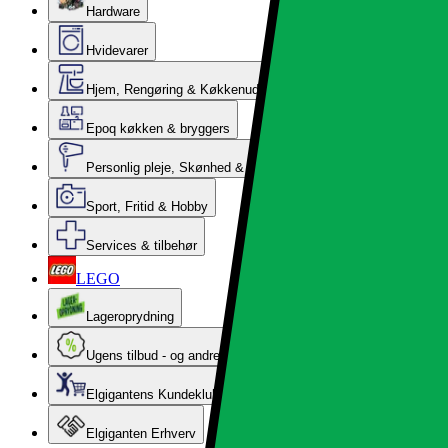
Hardware
Hvidevarer
Hjem, Rengøring & Køkkenudstyr
Epoq køkken & bryggers
Personlig pleje, Skønhed & Velvære
Sport, Fritid & Hobby
Services & tilbehør
LEGO
Lageroprydning
Ugens tilbud - og andre gode priser
Elgigantens Kundeklub
Elgiganten Erhverv