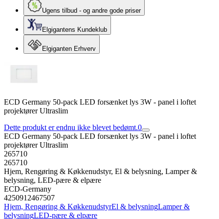
Ugens tilbud - og andre gode priser
Elgigantens Kundeklub
Elgiganten Erhverv
ECD Germany 50-pack LED forsænket lys 3W - panel i loftet
projektører Ultraslim
Dette produkt er endnu ikke blevet bedømt.
0
ECD Germany 50-pack LED forsænket lys 3W - panel i loftet
projektører Ultraslim
265710
265710
Hjem, Rengøring & Køkkenudstyr, El & belysning, Lamper &
belysning, LED-pære & elpære
ECD-Germany
4250912467507
Hjem, Rengøring & Køkkenudstyr
El & belysning
Lamper &
belysning
LED-pære & elpære