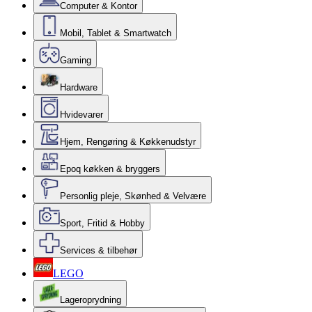
Computer & Kontor
Mobil, Tablet & Smartwatch
Gaming
Hardware
Hvidevarer
Hjem, Rengøring & Køkkenudstyr
Epoq køkken & bryggers
Personlig pleje, Skønhed & Velvære
Sport, Fritid & Hobby
Services & tilbehør
LEGO
Lageroprydning