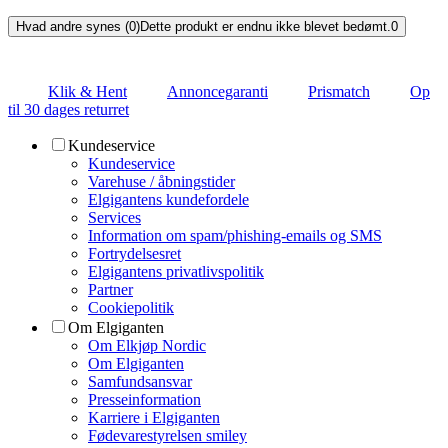
Hvad andre synes (0)
Dette produkt er endnu ikke blevet bedømt.
0
Klik & Hent
Annoncegaranti
Prismatch
Op
til 30 dages returret
Kundeservice
Kundeservice
Varehuse / åbningstider
Elgigantens kundefordele
Services
Information om spam/phishing-emails og SMS
Fortrydelsesret
Elgigantens privatlivspolitik
Partner
Cookiepolitik
Om Elgiganten
Om Elkjøp Nordic
Om Elgiganten
Samfundsansvar
Presseinformation
Karriere i Elgiganten
Fødevarestyrelsen smiley