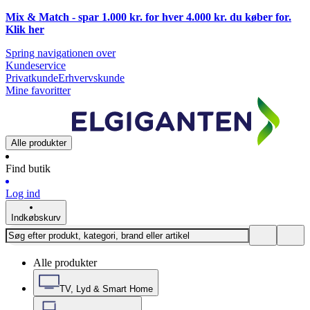
Mix & Match - spar 1.000 kr. for hver 4.000 kr. du køber for.
Klik
her
Spring navigationen over
Kundeservice
Privatkunde
Erhvervskunde
Mine favoritter
Alle produkter
Find butik
Log ind
Indkøbskurv
Alle produkter
TV, Lyd & Smart Home