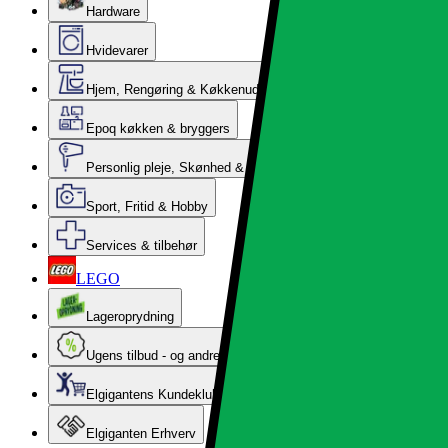
Hardware
Hvidevarer
Hjem, Rengøring & Køkkenudstyr
Epoq køkken & bryggers
Personlig pleje, Skønhed & Velvære
Sport, Fritid & Hobby
Services & tilbehør
LEGO
Lageroprydning
Ugens tilbud - og andre gode priser
Elgigantens Kundeklub
Elgiganten Erhverv