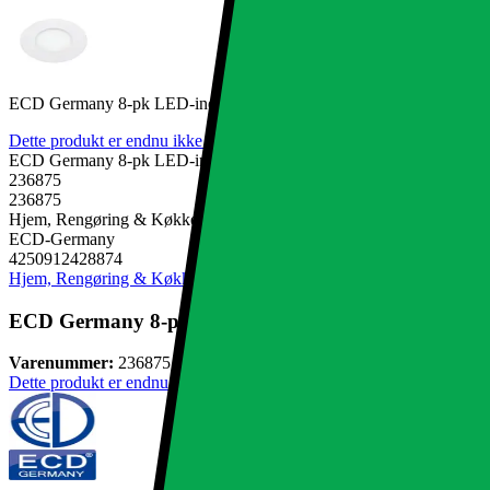
ECD Germany 8-pk LED-indbygget spotlight 3W erstatter 25W halog
Dette produkt er endnu ikke blevet bedømt.
0
ECD Germany 8-pk LED-indbygget spotlight 3W erstatter 25W halog
236875
236875
Hjem, Rengøring & Køkkenudstyr, El & belysning, Lamper & belys
ECD-Germany
4250912428874
Hjem, Rengøring & Køkkenudstyr
El & belysning
Lamper & belysnin
ECD Germany 8-pk LED-indbygget spotlight 3W ersta
Varenummer:
236875
Dette produkt er endnu ikke blevet bedømt.
0