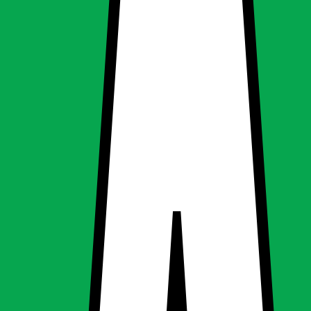
en - flad
en - flad
ning, LED-pære & elpære
g
LED-pære & elpære
tter 25W halogen - flad