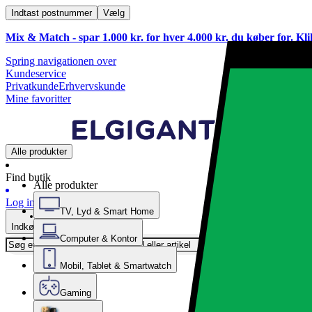
Indtast postnummer
Vælg
Mix & Match - spar 1.000 kr. for hver 4.000 kr. du køber for. Kl
Spring navigationen over
Kundeservice
Privatkunde
Erhvervskunde
Mine favoritter
Alle produkter
Find butik
Alle produkter
Log ind
TV, Lyd & Smart Home
Indkøbskurv
Computer & Kontor
Mobil, Tablet & Smartwatch
Gaming