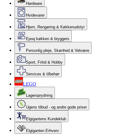
Hardware
Hvidevarer
Hjem, Rengøring & Køkkenudstyr
Epoq køkken & bryggers
Personlig pleje, Skønhed & Velvære
Sport, Fritid & Hobby
Services & tilbehør
LEGO
Lageroprydning
Ugens tilbud - og andre gode priser
Elgigantens Kundeklub
Elgiganten Erhverv