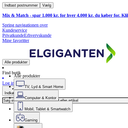
Indtast postnummer
Vælg
Mix & Match - spar 1.000 kr. for hver 4.000 kr. du køber for. Kl
Spring navigationen over
Kundeservice
Privatkunde
Erhvervskunde
Mine favoritter
Alle produkter
Find butik
Alle produkter
Log ind
TV, Lyd & Smart Home
Indkøbskurv
Computer & Kontor
Mobil, Tablet & Smartwatch
Gaming