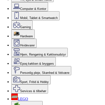
Computer & Kontor
Mobil, Tablet & Smartwatch
Gaming
Hardware
Hvidevarer
Hjem, Rengøring & Køkkenudstyr
Epoq køkken & bryggers
Personlig pleje, Skønhed & Velvære
Sport, Fritid & Hobby
Services & tilbehør
LEGO