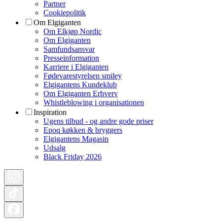
Partner
Cookiepolitik
Om Elgiganten
Om Elkjøp Nordic
Om Elgiganten
Samfundsansvar
Presseinformation
Karriere i Elgiganten
Fødevarestyrelsen smiley
Elgigantens Kundeklub
Om Elgiganten Erhverv
Whistleblowing i organisationen
Inspiration
Ugens tilbud - og andre gode priser
Epoq køkken & bryggers
Elgigantens Magasin
Udsalg
Black Friday 2026