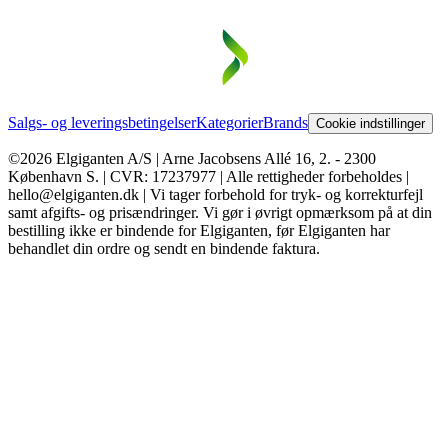
Salgs- og leveringsbetingelser
Kategorier
Brands
Cookie indstillinger
©2026 Elgiganten A/S | Arne Jacobsens Allé 16, 2. - 2300
København S. | CVR: 17237977 | Alle rettigheder forbeholdes |
hello@elgiganten.dk | Vi tager forbehold for tryk- og korrekturfejl
samt afgifts- og prisændringer. Vi gør i øvrigt opmærksom på at din
bestilling ikke er bindende for Elgiganten, før Elgiganten har
behandlet din ordre og sendt en bindende faktura.