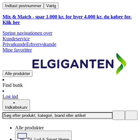
Indtast postnummer
Vælg
Mix & Match - spar 1.000 kr. for hver 4.000 kr. du køber for.
Klik
her
Spring navigationen over
Kundeservice
Privatkunde
Erhvervskunde
Mine favoritter
Alle produkter
Find butik
Log ind
Indkøbskurv
Alle produkter
TV, Lyd & Smart Home