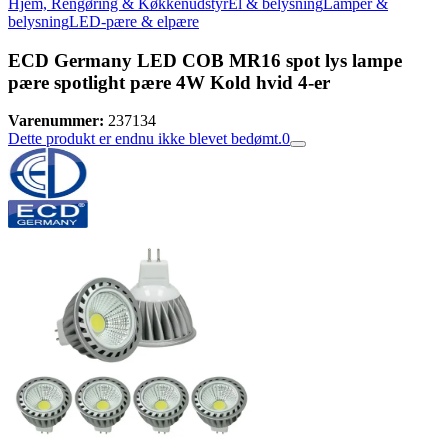
Hjem, Rengøring & Køkkenudstyr
El & belysning
Lamper &
belysning
LED-pære & elpære
ECD Germany LED COB MR16 spot lys lampe
pære spotlight pære 4W Kold hvid 4-er
Varenummer:
237134
Dette produkt er endnu ikke blevet bedømt.
0