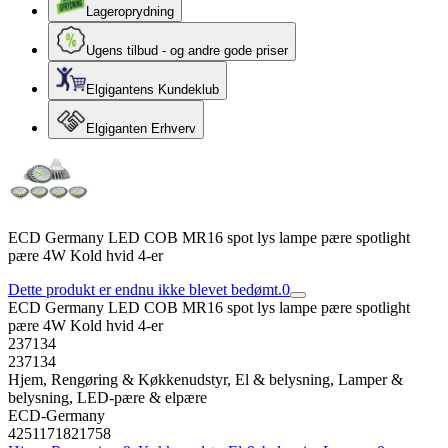
Lageroprydning
Ugens tilbud - og andre gode priser
Elgigantens Kundeklub
Elgiganten Erhverv
ECD Germany LED COB MR16 spot lys lampe pære spotlight
pære 4W Kold hvid 4-er
Dette produkt er endnu ikke blevet bedømt.
0
ECD Germany LED COB MR16 spot lys lampe pære spotlight
pære 4W Kold hvid 4-er
237134
237134
Hjem, Rengøring & Køkkenudstyr, El & belysning, Lamper &
belysning, LED-pære & elpære
ECD-Germany
4251171821758