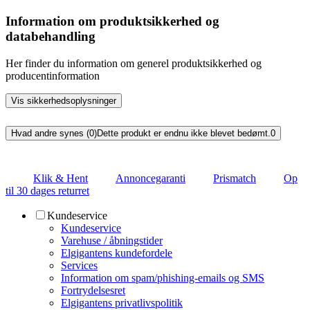
Information om produktsikkerhed og
databehandling
Her finder du information om generel produktsikkerhed og
producentinformation
Vis sikkerhedsoplysninger
Hvad andre synes (0)
Dette produkt er endnu ikke blevet bedømt.
0
Klik & Hent
Annoncegaranti
Prismatch
Op
til 30 dages returret
Kundeservice
Kundeservice
Varehuse / åbningstider
Elgigantens kundefordele
Services
Information om spam/phishing-emails og SMS
Fortrydelsesret
Elgigantens privatlivspolitik