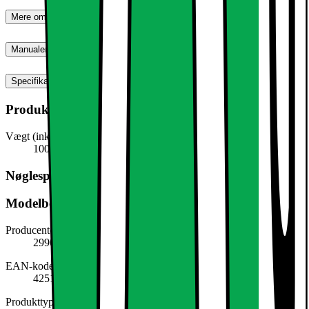
Mere om produktet
Manualer, downloads, garanti og support
Specifikationer
Produktmål
Vægt (inkl. emballage)
100,0 g
Nøglespecifikation
Modelbeskrivelse
Producentens varenummer
299061779
EAN-kode
4251171840209
Produkttype