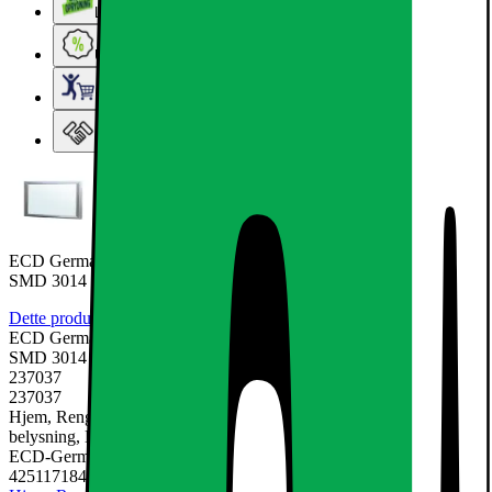
Lageroprydning
Ugens tilbud - og andre gode priser
Elgigantens Kundeklub
Elgiganten Erhverv
ECD Germany LED panel 12W 30x30 cm - 6-balení - ultra tenký -
SMD 3014 - studená
Dette produkt er endnu ikke blevet bedømt.
0
ECD Germany LED panel 12W 30x30 cm - 6-balení - ultra tenký -
SMD 3014 - studená
237037
237037
Hjem, Rengøring & Køkkenudstyr, El & belysning, Lamper &
belysning, LED-pære & elpære
ECD-Germany
4251171840209