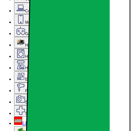
Computer & Kontor
Mobil, Tablet & Smartwatch
Gaming
Hardware
Hvidevarer
Hjem, Rengøring & Køkkenudstyr
Epoq køkken & bryggers
Personlig pleje, Skønhed & Velvære
Sport, Fritid & Hobby
Services & tilbehør
LEGO