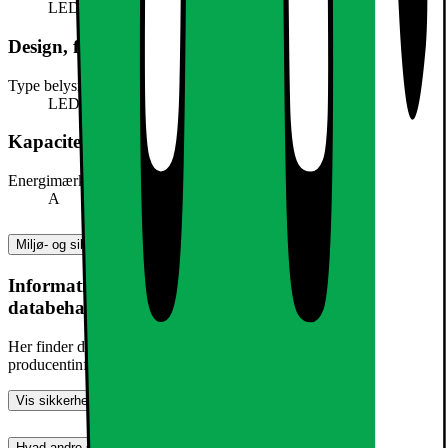
LED-lys
Design, form og placering
Type belysning
LED
Kapacitet, forbrug og strøm
Energimærke
A
Miljø- og sikkerhedsoplysninger
Information om produktsikkerhed og
databehandling
Her finder du information om generel produktsikkerhed og
producentinformation
Vis sikkerhedsoplysninger
Hvad andre synes (0)
Dette produkt er endnu ikke blevet bedømt.
0