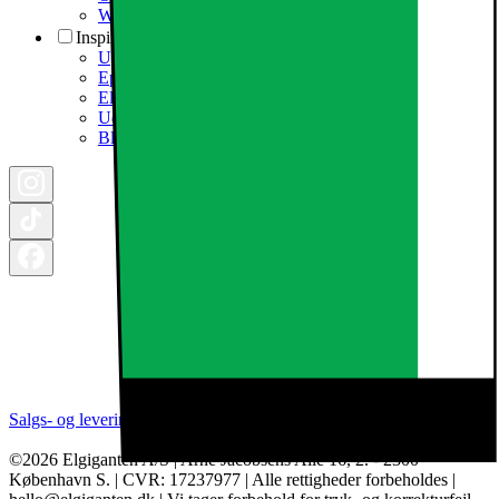
Whistleblowing i organisationen
Inspiration
Ugens tilbud - og andre gode priser
Epoq køkken & bryggers
Elgigantens Magasin
Udsalg
Black Friday 2026
Salgs- og leveringsbetingelser
Kategorier
Brands
Cookie indstillinger
©2026 Elgiganten A/S | Arne Jacobsens Allé 16, 2. - 2300
København S. | CVR: 17237977 | Alle rettigheder forbeholdes |