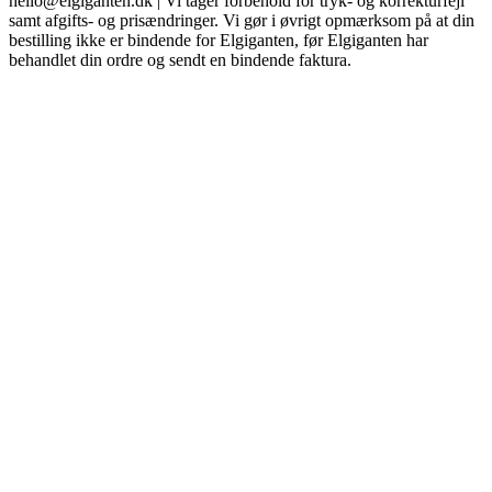
hello@elgiganten.dk | Vi tager forbehold for tryk- og korrekturfejl
samt afgifts- og prisændringer. Vi gør i øvrigt opmærksom på at din
bestilling ikke er bindende for Elgiganten, før Elgiganten har
behandlet din ordre og sendt en bindende faktura.