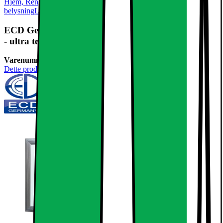
Hjem, Rengøring & Køkkenudstyr
El & belysning
Lamper &
belysning
LED-pære & elpære
ECD Germany LED panel 12W 30x30 cm - 6-balení
- ultra tenký - SMD 3014 - studená
Varenummer:
237037
Dette produkt er endnu ikke blevet bedømt.
0