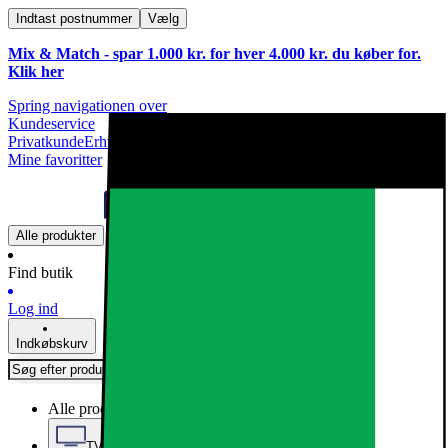
Indtast postnummer
Vælg
Mix & Match - spar 1.000 kr. for hver 4.000 kr. du køber for.
Klik
her
Spring navigationen over
Kundeservice
Privatkunde
Erhvervskunde
Mine favoritter
Alle produkter
Find butik
Log ind
Indkøbskurv
Alle produkter
TV, Lyd & Smart Home