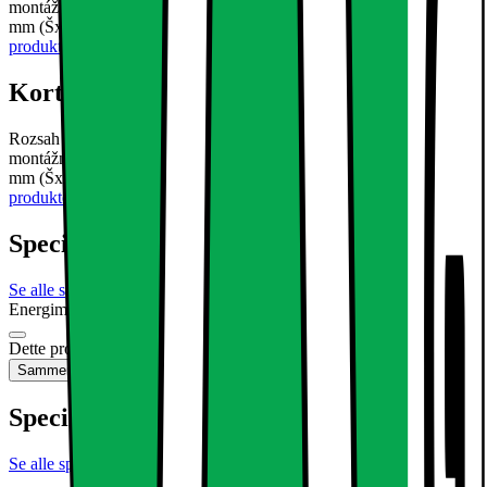
montážní materiál6 x transformátorTechnické informace:Rozmery v
mm (ŠxDxV) 300 x 300 x 10 mmStmívateln&eacut
Læs mere om
produktet
Kort om produktet
Rozsah dodávky:6 x LED panel 30x30cm studená bílá 6000K6 x
montážní materiál6 x transformátorTechnické informace:Rozmery v
mm (ŠxDxV) 300 x 300 x 10 mmStmívateln&eacut
Læs mere om
produktet
Specifikationer
Se alle specifikationer
Energimærkning
Produktdatablad
Dette produkt er ikke tilgængeligt
Sammenlign
Gem
Specifikationer
Se alle specifikationer