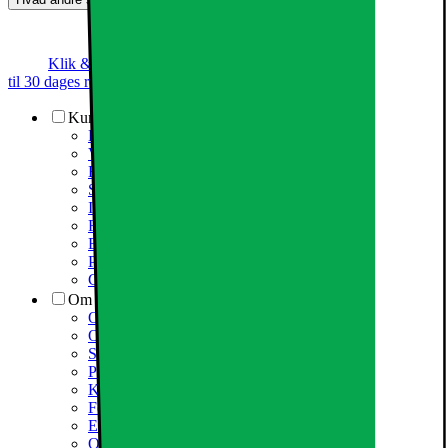
Klik & Hent
Annoncegaranti
Prismatch
Op
til 30 dages returret
Kundeservice
Kundeservice
Varehuse / åbningstider
Elgigantens kundefordele
Services
Information om spam/phishing-emails og SMS
Fortrydelsesret
Elgigantens privatlivspolitik
Partner
Cookiepolitik
Om Elgiganten
Om Elkjøp Nordic
Om Elgiganten
Samfundsansvar
Presseinformation
Karriere i Elgiganten
Fødevarestyrelsen smiley
Elgigantens Kundeklub
Om Elgiganten Erhverv