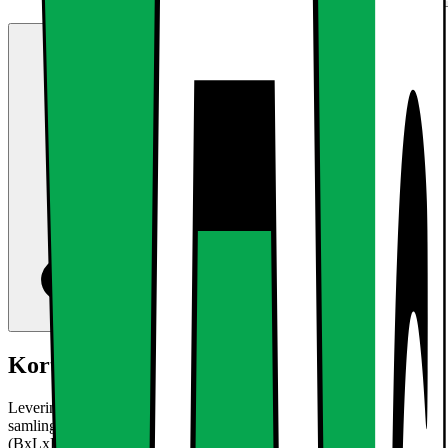
Kort om produktet
Leveringsomfang 9 x LED panel 30x30cm køle hvid 6000K 9 x
samling materiale 9 x transformer Teknisk information: Mål i mm
(BxLxH) 300 x 300 x 10 mm Indgangsspænding dæmpbar: AC