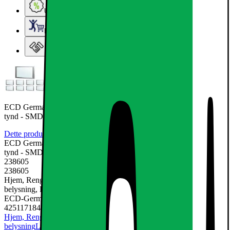
Ugens tilbud - og andre gode priser
Elgigantens Kundeklub
Elgiganten Erhverv
ECD Germany LED panel 12W 30x30 cm - 9 er-Pack - Ultraslim
tynd - SMD 3014 -
Dette produkt er endnu ikke blevet bedømt.
0
ECD Germany LED panel 12W 30x30 cm - 9 er-Pack - Ultraslim
tynd - SMD 3014 -
238605
238605
Hjem, Rengøring & Køkkenudstyr, El & belysning, Lamper &
belysning, LED-pære & elpære
ECD-Germany
4251171841381
Hjem, Rengøring & Køkkenudstyr
El & belysning
Lamper &
belysning
LED-pære & elpære