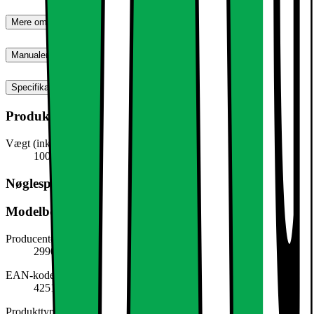
Mere om produktet
Manualer, downloads, garanti og support
Specifikationer
Produktmål
Vægt (inkl. emballage)
100,0 g
Nøglespecifikation
Modelbeskrivelse
Producentens varenummer
299070019
EAN-kode
4251171841381
Produkttype