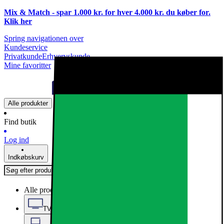
Mix & Match - spar 1.000 kr. for hver 4.000 kr. du køber for.
Klik
her
Spring navigationen over
Kundeservice
Privatkunde
Erhvervskunde
Mine favoritter
Alle produkter
Find butik
Log ind
Indkøbskurv
Alle produkter
TV, Lyd & Smart Home