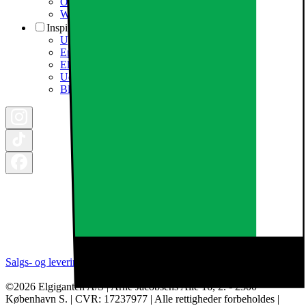
Om Elgiganten Erhverv
Whistleblowing i organisationen
Inspiration
Ugens tilbud - og andre gode priser
Epoq køkken & bryggers
Elgigantens Magasin
Udsalg
Black Friday 2026
Salgs- og leveringsbetingelser
Kategorier
Brands
Cookie indstillinger
©2026 Elgiganten A/S | Arne Jacobsens Allé 16, 2. - 2300
København S. | CVR: 17237977 | Alle rettigheder forbeholdes |