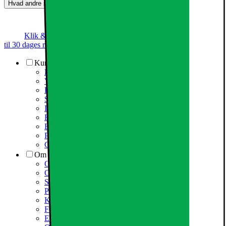
Hvad andre synes (0)
Dette produkt er endnu ikke blevet bedømt.
0
Klik & Hent
Annoncegaranti
Prismatch
Op
til 30 dages returret
Kundeservice
Kundeservice
Varehuse / åbningstider
Elgigantens kundefordele
Services
Information om spam/phishing-emails og SMS
Fortrydelsesret
Elgigantens privatlivspolitik
Partner
Cookiepolitik
Om Elgiganten
Om Elkjøp Nordic
Om Elgiganten
Samfundsansvar
Presseinformation
Karriere i Elgiganten
Fødevarestyrelsen smiley
Elgigantens Kundeklub