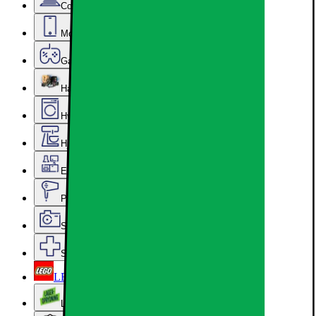
Computer & Kontor
Mobil, Tablet & Smartwatch
Gaming
Hardware
Hvidevarer
Hjem, Rengøring & Køkkenudstyr
Epoq køkken & bryggers
Personlig pleje, Skønhed & Velvære
Sport, Fritid & Hobby
Services & tilbehør
LEGO
Lageroprydning