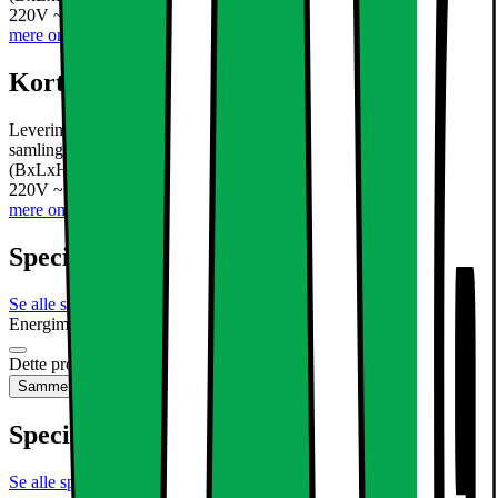
220V ~ 240V Strøm: 12W Flux: 750 lumen IP20: JA Life 2
Læs
mere om produktet
Kort om produktet
Leveringsomfang 9 x LED panel 30x30cm køle hvid 6000K 9 x
samling materiale 9 x transformer Teknisk information: Mål i mm
(BxLxH) 300 x 300 x 10 mm Indgangsspænding dæmpbar: AC
220V ~ 240V Strøm: 12W Flux: 750 lumen IP20: JA Life 2
Læs
mere om produktet
Specifikationer
Se alle specifikationer
Energimærkning
Produktdatablad
Dette produkt er ikke tilgængeligt
Sammenlign
Gem
Specifikationer
Se alle specifikationer