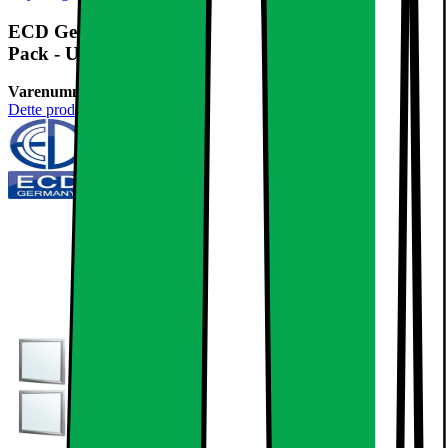
ECD Germany LED panel 12W 30x30 cm - 9 er-
Pack - Ultraslim tynd - SMD 3014 -
Varenummer:
238605
Dette produkt er endnu ikke blevet bedømt.
0