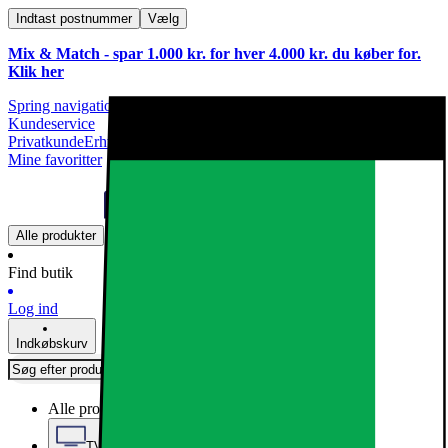
Indtast postnummer
Vælg
Mix & Match - spar 1.000 kr. for hver 4.000 kr. du køber for.
Klik
her
Spring navigationen over
Kundeservice
Privatkunde
Erhvervskunde
Mine favoritter
Alle produkter
Find butik
Log ind
Indkøbskurv
Alle produkter
TV, Lyd & Smart Home