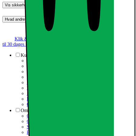
Vis sikkerhedsoplysninger
Hvad andre synes (0)
Dette produkt er endnu ikke blevet bedømt.
0
Klik & Hent
Annoncegaranti
Prismatch
Op
til 30 dages returret
Kundeservice
Kundeservice
Varehuse / åbningstider
Elgigantens kundefordele
Services
Information om spam/phishing-emails og SMS
Fortrydelsesret
Elgigantens privatlivspolitik
Partner
Cookiepolitik
Om Elgiganten
Om Elkjøp Nordic
Om Elgiganten
Samfundsansvar
Presseinformation