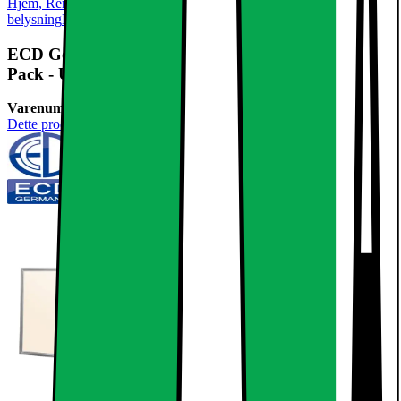
Hjem, Rengøring & Køkkenudstyr
El & belysning
Lamper &
belysning
LED-pære & elpære
ECD Germany LED panel 36W - 60 x 60 cm - 3 er-
Pack - Ultraslim tynd - SMD 3014 -
Varenummer:
237770
Dette produkt er endnu ikke blevet bedømt.
0