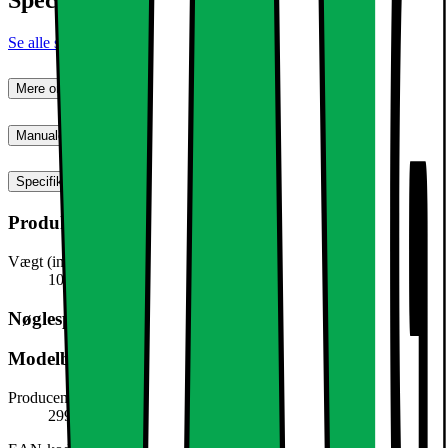
Se alle specifikationer
Mere om produktet
Manualer, downloads, garanti og support
Specifikationer
Produktmål
Vægt (inkl. emballage)
100,0 g
Nøglespecifikation
Modelbeskrivelse
Producentens varenummer
299041545