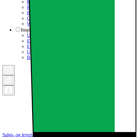
Karriere i Elgiganten
Fødevarestyrelsen smiley
Elgigantens Kundeklub
Om Elgiganten Erhverv
Whistleblowing i organisationen
Inspiration
Ugens tilbud - og andre gode priser
Epoq køkken & bryggers
Elgigantens Magasin
Udsalg
Black Friday 2026
Salgs- og leveringsbetingelser
Kategorier
Brands
Cookie indstillinger