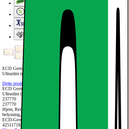
Lageroprydning
Ugens tilbud - og andre gode priser
Elgigantens Kundeklub
Elgiganten Erhverv
ECD Germany LED panel 36W - 60 x 60 cm - 3 er-Pack -
Ultraslim tynd - SMD 3014 -
Dette produkt er endnu ikke blevet bedømt.
0
ECD Germany LED panel 36W - 60 x 60 cm - 3 er-Pack -
Ultraslim tynd - SMD 3014 -
237770
237770
Hjem, Rengøring & Køkkenudstyr, El & belysning, Lamper &
belysning, LED-pære & elpære
ECD-Germany
4251171837858