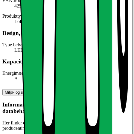
EAN-kode
4251171837858
Produkttype
Loftslampe
Design, form og placering
Type belysning
LED
Kapacitet, forbrug og strøm
Energimærke
A
Miljø- og sikkerhedsoplysninger
Information om produktsikkerhed og
databehandling
Her finder du information om generel produktsikkerhed og
producentinformation