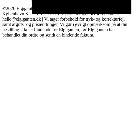
©2026 Elgiganten A/S | Arne Jacobsens Allé 16, 2. - 2300
København S. | CVR: 17237977 | Alle rettigheder forbeholdes |
hello@elgiganten.dk | Vi tager forbehold for tryk- og korrekturfejl
samt afgifts- og prisændringer. Vi gør i øvrigt opmærksom på at din
bestilling ikke er bindende for Elgiganten, før Elgiganten har
behandlet din ordre og sendt en bindende faktura.