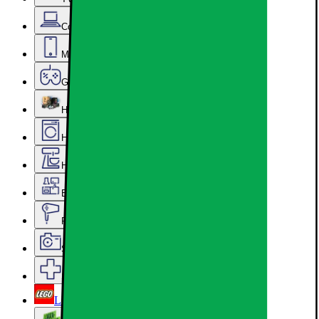
Computer & Kontor
Mobil, Tablet & Smartwatch
Gaming
Hardware
Hvidevarer
Hjem, Rengøring & Køkkenudstyr
Epoq køkken & bryggers
Personlig pleje, Skønhed & Velvære
Sport, Fritid & Hobby
Services & tilbehør
LEGO