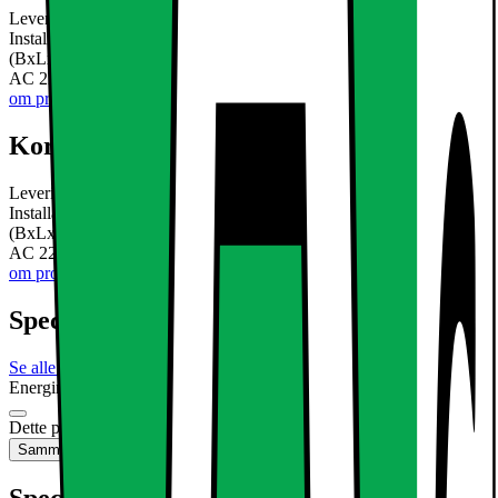
Leveringsomfang 3 x LED panel 60x60cm varm hvid 3000K 3 x
Installation materiale 3 x transformer Teknisk information: Mål i mm
(BxLxH) 600 x 600 x 10 mm Indgangsspænding ikke dæmpbar:
AC 220V ~ 240V Strøm: 36W Lysstrøm: 3020 lumen I
Læs mere
om produktet
Kort om produktet
Leveringsomfang 3 x LED panel 60x60cm varm hvid 3000K 3 x
Installation materiale 3 x transformer Teknisk information: Mål i mm
(BxLxH) 600 x 600 x 10 mm Indgangsspænding ikke dæmpbar:
AC 220V ~ 240V Strøm: 36W Lysstrøm: 3020 lumen I
Læs mere
om produktet
Specifikationer
Se alle specifikationer
Energimærkning
Produktdatablad
Dette produkt er ikke tilgængeligt
Sammenlign
Gem
Specifikationer