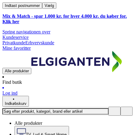
Indtast postnummer
Vælg
Mix & Match - spar 1.000 kr. for hver 4.000 kr. du køber for.
Klik
her
Spring navigationen over
Kundeservice
Privatkunde
Erhvervskunde
Mine favoritter
Alle produkter
Find butik
Log ind
Indkøbskurv
Alle produkter
TV, Lyd & Smart Home