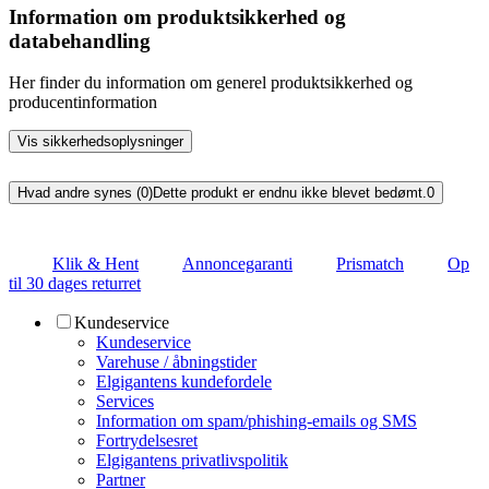
Information om produktsikkerhed og
databehandling
Her finder du information om generel produktsikkerhed og
producentinformation
Vis sikkerhedsoplysninger
Hvad andre synes (0)
Dette produkt er endnu ikke blevet bedømt.
0
Klik & Hent
Annoncegaranti
Prismatch
Op
til 30 dages returret
Kundeservice
Kundeservice
Varehuse / åbningstider
Elgigantens kundefordele
Services
Information om spam/phishing-emails og SMS
Fortrydelsesret
Elgigantens privatlivspolitik
Partner