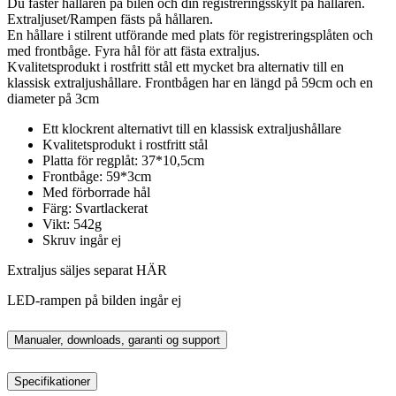
Du fäster hållaren på bilen och din registreringsskylt på hållaren.
Extraljuset/Rampen fästs på hållaren.
En hållare i stilrent utförande med plats för registreringsplåten och
med frontbåge. Fyra hål för att fästa extraljus.
Kvalitetsprodukt i rostfritt stål ett mycket bra alternativ till en
klassisk extraljushållare. Frontbågen har en längd på 59cm och en
diameter på 3cm
Ett klockrent alternativt till en klassisk extraljushållare
Kvalitetsprodukt i rostfritt stål
Platta för regplåt: 37*10,5cm
Frontbåge: 59*3cm
Med förborrade hål
Färg: Svartlackerat
Vikt: 542g
Skruv ingår ej
Extraljus säljes separat HÄR
LED-rampen på bilden ingår ej
Manualer, downloads, garanti og support
Specifikationer