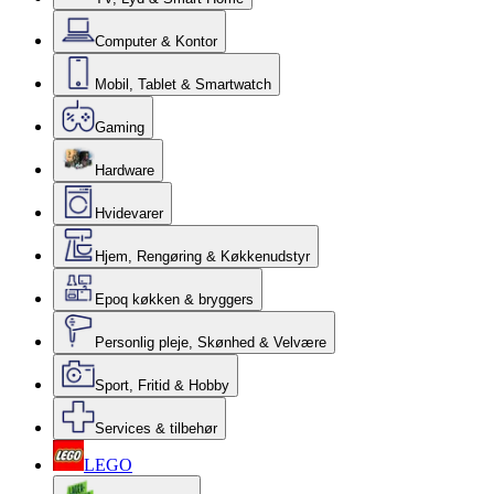
Computer & Kontor
Mobil, Tablet & Smartwatch
Gaming
Hardware
Hvidevarer
Hjem, Rengøring & Køkkenudstyr
Epoq køkken & bryggers
Personlig pleje, Skønhed & Velvære
Sport, Fritid & Hobby
Services & tilbehør
LEGO