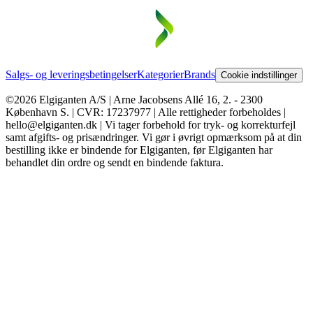
Salgs- og leveringsbetingelser
Kategorier
Brands
Cookie indstillinger
©2026 Elgiganten A/S | Arne Jacobsens Allé 16, 2. - 2300
København S. | CVR: 17237977 | Alle rettigheder forbeholdes |
hello@elgiganten.dk | Vi tager forbehold for tryk- og korrekturfejl
samt afgifts- og prisændringer. Vi gør i øvrigt opmærksom på at din
bestilling ikke er bindende for Elgiganten, før Elgiganten har
behandlet din ordre og sendt en bindende faktura.