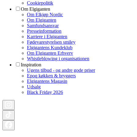
Cookiepolitik
Om Elgiganten
Om Elkjøp Nordic
Om Elgiganten
Samfundsansvar
Presseinformation
Karriere i Elgiganten
Fødevarestyrelsen smiley
Elgigantens Kundeklub
Om Elgiganten Erhverv
Whistleblowing i organisationen
Inspiration
Ugens tilbud - og andre gode priser
Epoq køkken & bryggers
Elgigantens Magasin
Udsalg
Black Friday 2026