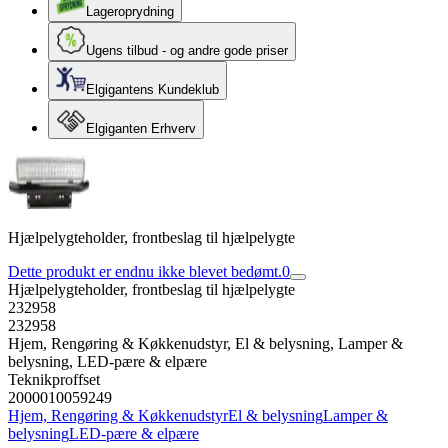
Lageroprydning
Ugens tilbud - og andre gode priser
Elgigantens Kundeklub
Elgiganten Erhverv
Hjælpelygteholder, frontbeslag til hjælpelygte
Dette produkt er endnu ikke blevet bedømt.
0
Hjælpelygteholder, frontbeslag til hjælpelygte
232958
232958
Hjem, Rengøring & Køkkenudstyr, El & belysning, Lamper &
belysning, LED-pære & elpære
Teknikproffset
2000010059249
Hjem, Rengøring & Køkkenudstyr
El & belysning
Lamper &
belysning
LED-pære & elpære