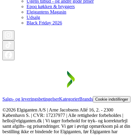
Ugens tilbud - og andre gode priser
Epoq køkken & bryggers
Elgigantens Magasin
Udsalg
Black Friday 2026
Salgs- og leveringsbetingelser
Kategorier
Brands
Cookie indstillinger
©2026 Elgiganten A/S | Arne Jacobsens Allé 16, 2. - 2300
København S. | CVR: 17237977 | Alle rettigheder forbeholdes |
hello@elgiganten.dk | Vi tager forbehold for tryk- og korrekturfejl
samt afgifts- og prisændringer. Vi gør i øvrigt opmærksom på at din
bestilling ikke er bindende for Elgiganten, før Elgiganten har