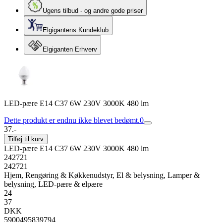
Ugens tilbud - og andre gode priser
Elgigantens Kundeklub
Elgiganten Erhverv
LED-pære E14 C37 6W 230V 3000K 480 lm
Dette produkt er endnu ikke blevet bedømt.
0
37.-
Tilføj til kurv
LED-pære E14 C37 6W 230V 3000K 480 lm
242721
242721
Hjem, Rengøring & Køkkenudstyr, El & belysning, Lamper &
belysning, LED-pære & elpære
24
37
DKK
5900495839794