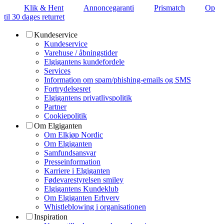
Klik & Hent
Annoncegaranti
Prismatch
Op
til 30 dages returret
Kundeservice
Kundeservice
Varehuse / åbningstider
Elgigantens kundefordele
Services
Information om spam/phishing-emails og SMS
Fortrydelsesret
Elgigantens privatlivspolitik
Partner
Cookiepolitik
Om Elgiganten
Om Elkjøp Nordic
Om Elgiganten
Samfundsansvar
Presseinformation
Karriere i Elgiganten
Fødevarestyrelsen smiley
Elgigantens Kundeklub
Om Elgiganten Erhverv
Whistleblowing i organisationen
Inspiration