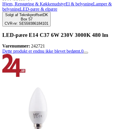
Hjem, Rengøring & Køkkenudstyr
El & belysning
Lamper &
belysning
LED-pære & elpære
Solgt af
TeknikproffsetDK
Box 57
CVR-nr: SE559386184101
LED-pære E14 C37 6W 230V 3000K 480 lm
Varenummer:
242721
Dette produkt er endnu ikke blevet bedømt.
0