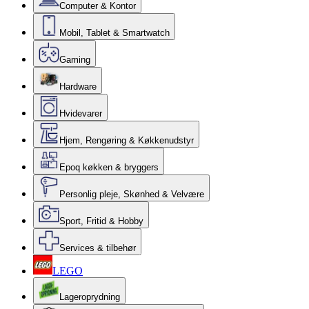
Computer & Kontor
Mobil, Tablet & Smartwatch
Gaming
Hardware
Hvidevarer
Hjem, Rengøring & Køkkenudstyr
Epoq køkken & bryggers
Personlig pleje, Skønhed & Velvære
Sport, Fritid & Hobby
Services & tilbehør
LEGO
Lageroprydning