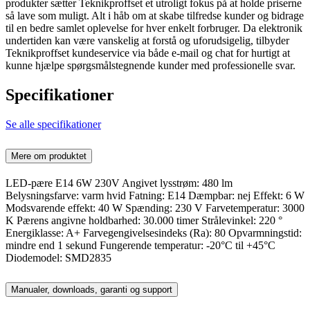
produkter sætter Teknikproffset et utroligt fokus på at holde priserne
så lave som muligt. Alt i håb om at skabe tilfredse kunder og bidrage
til en bedre samlet oplevelse for hver enkelt forbruger. Da elektronik
undertiden kan være vanskelig at forstå og uforudsigelig, tilbyder
Teknikproffset kundeservice via både e-mail og chat for hurtigt at
kunne hjælpe spørgsmålstegnende kunder med professionelle svar.
Specifikationer
Se alle specifikationer
Mere om produktet
LED-pære E14 6W 230V Angivet lysstrøm: 480 lm
Belysningsfarve: varm hvid Fatning: E14 Dæmpbar: nej Effekt: 6 W
Modsvarende effekt: 40 W Spænding: 230 V Farvetemperatur: 3000
K Pærens angivne holdbarhed: 30.000 timer Strålevinkel: 220 °
Energiklasse: A+ Farvegengivelsesindeks (Ra): 80 Opvarmningstid:
mindre end 1 sekund Fungerende temperatur: -20°C til +45°C
Diodemodel: SMD2835
Manualer, downloads, garanti og support