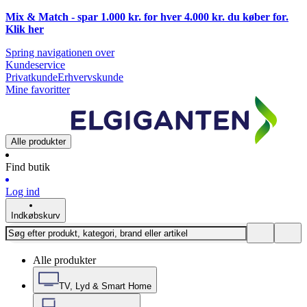
Mix & Match - spar 1.000 kr. for hver 4.000 kr. du køber for.
Klik
her
Spring navigationen over
Kundeservice
Privatkunde
Erhvervskunde
Mine favoritter
Alle produkter
Find butik
Log ind
Indkøbskurv
Alle produkter
TV, Lyd & Smart Home