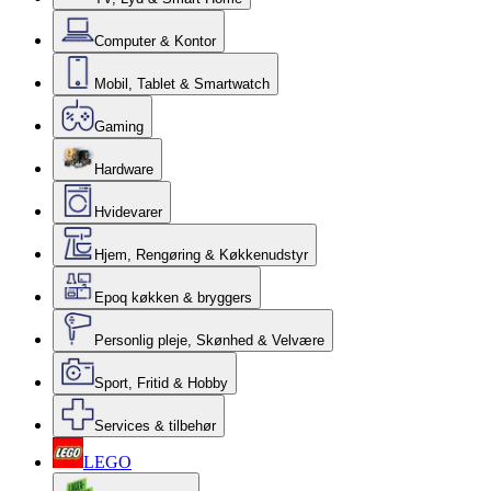
Computer & Kontor
Mobil, Tablet & Smartwatch
Gaming
Hardware
Hvidevarer
Hjem, Rengøring & Køkkenudstyr
Epoq køkken & bryggers
Personlig pleje, Skønhed & Velvære
Sport, Fritid & Hobby
Services & tilbehør
LEGO