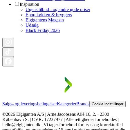
Inspiration
Ugens tilbud - og andre gode priser
Epoq køkken & bryggers
Elgigantens Magasin
Udsalg
Black Friday 2026
Salgs- og leveringsbetingelser
Kategorier
Brands
Cookie indstillinger
©2026 Elgiganten A/S | Arne Jacobsens Allé 16, 2. - 2300
København S. | CVR: 17237977 | Alle rettigheder forbeholdes |
hello@elgiganten.dk | Vi tager forbehold for tryk- og korrekturfejl
samt afgifts- og prisændringer. Vi gør i øvrigt opmærksom på at din