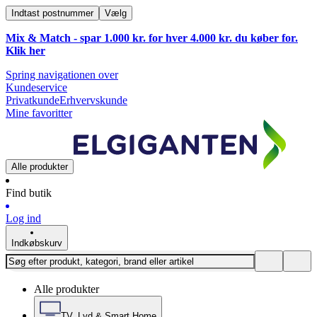
Indtast postnummer
Vælg
Mix & Match - spar 1.000 kr. for hver 4.000 kr. du køber for.
Klik
her
Spring navigationen over
Kundeservice
Privatkunde
Erhvervskunde
Mine favoritter
Alle produkter
Find butik
Log ind
Indkøbskurv
Alle produkter
TV, Lyd & Smart Home