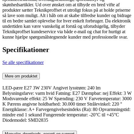
skønhedsartikler. Ud over ønsket om at tilbyde en bred vifte af
produkter sætter Teknikproffset et utroligt fokus på at holde priserne
så lave som muligt. Alt i håb om at skabe tilfredse kunder og bidrage
til en bedre samlet oplevelse for hver enkelt forbruger. Da elektronik
undertiden kan være vanskelig at forstå og uforudsigelig, tilbyder
Teknikproffset kundeservice via både e-mail og chat for hurtigt at
kunne hjælpe spørgsmålstegnende kunder med professionelle svar.
Specifikationer
Se alle specifikationer
Mere om produktet
LED-pære E27 3W 230V Angivet lysstrøm: 240 lm
Belysningsfarve: varm hvid Fatning: E27 Dæmpbar: nej Effekt: 3 W
Modsvarende effekt: 25 W Spænding: 230 V Farvetemperatur: 3000
K Pærens angivne holdbarhed: 30.000 timer Strålevinkel: 220 °
Energiklasse: A+ Farvegengivelsesindeks (Ra): 80 Opvarmningstid:
mindre end 1 sekund Fungerende temperatur: -20°C til +45°C
Diodemodel: SMD2835
Manualer, downloads, garanti og support