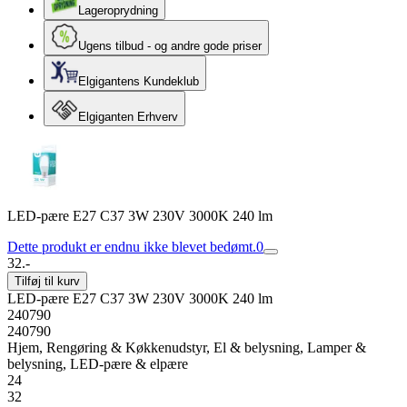
Lageroprydning
Ugens tilbud - og andre gode priser
Elgigantens Kundeklub
Elgiganten Erhverv
LED-pære E27 C37 3W 230V 3000K 240 lm
Dette produkt er endnu ikke blevet bedømt.
0
32.-
Tilføj til kurv
LED-pære E27 C37 3W 230V 3000K 240 lm
240790
240790
Hjem, Rengøring & Køkkenudstyr, El & belysning, Lamper &
belysning, LED-pære & elpære
24
32