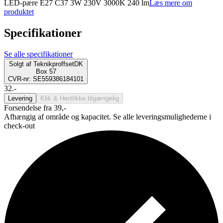
LED-pære E27 C37 3W 230V 3000K 240 lm
Læs mere om
produktet
Specifikationer
Se alle specifikationer
Solgt af
TeknikproffsetDK
Box 57
CVR-nr: SE559386184101
32.-
Levering
Klik & Hent
Ikke tilgængelig
Forsendelse fra 39,-
Afhængig af område og kapacitet. Se alle leveringsmulighederne i
check-out