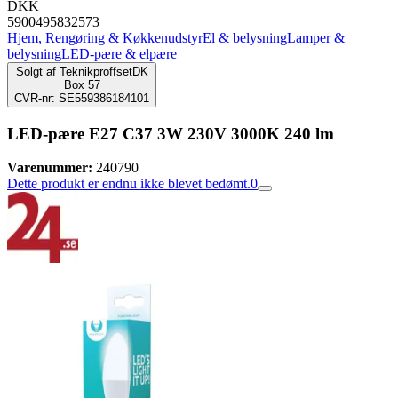
DKK
5900495832573
Hjem, Rengøring & Køkkenudstyr
El & belysning
Lamper &
belysning
LED-pære & elpære
Solgt af
TeknikproffsetDK
Box 57
CVR-nr: SE559386184101
LED-pære E27 C37 3W 230V 3000K 240 lm
Varenummer:
240790
Dette produkt er endnu ikke blevet bedømt.
0