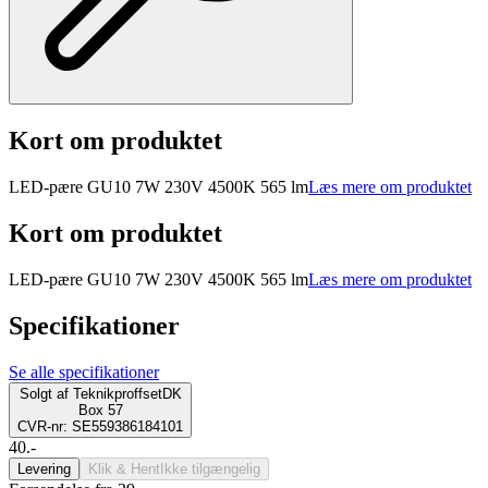
Kort om produktet
LED-pære GU10 7W 230V 4500K 565 lm
Læs mere om produktet
Kort om produktet
LED-pære GU10 7W 230V 4500K 565 lm
Læs mere om produktet
Specifikationer
Se alle specifikationer
Solgt af
TeknikproffsetDK
Box 57
CVR-nr: SE559386184101
40.-
Levering
Klik & Hent
Ikke tilgængelig