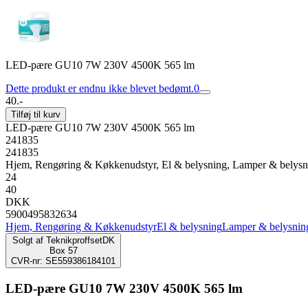
LED-pære GU10 7W 230V 4500K 565 lm
Dette produkt er endnu ikke blevet bedømt.
0
40.-
Tilføj til kurv
LED-pære GU10 7W 230V 4500K 565 lm
241835
241835
Hjem, Rengøring & Køkkenudstyr, El & belysning, Lamper & belys
24
40
DKK
5900495832634
Hjem, Rengøring & Køkkenudstyr
El & belysning
Lamper & belysnin
Solgt af
TeknikproffsetDK
Box 57
CVR-nr: SE559386184101
LED-pære GU10 7W 230V 4500K 565 lm