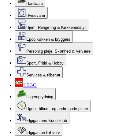
Hardware
Hvidevarer
Hjem, Rengøring & Køkkenudstyr
Epoq køkken & bryggers
Personlig pleje, Skønhed & Velvære
Sport, Fritid & Hobby
Services & tilbehør
LEGO
Lageroprydning
Ugens tilbud - og andre gode priser
Elgigantens Kundeklub
Elgiganten Erhverv