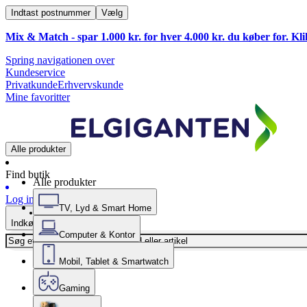
Indtast postnummer
Vælg
Mix & Match - spar 1.000 kr. for hver 4.000 kr. du køber for. Kl
Spring navigationen over
Kundeservice
Privatkunde
Erhvervskunde
Mine favoritter
Alle produkter
Find butik
Alle produkter
Log ind
TV, Lyd & Smart Home
Indkøbskurv
Computer & Kontor
Mobil, Tablet & Smartwatch
Gaming