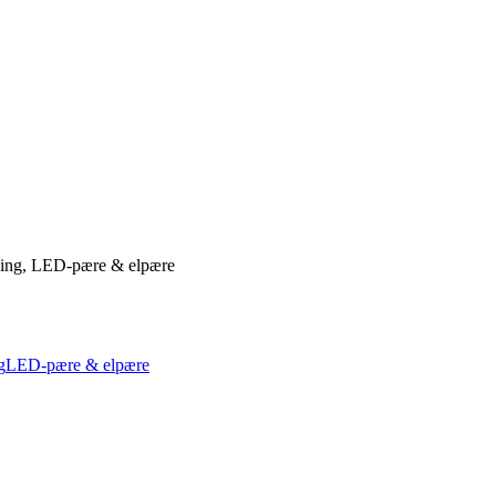
ning, LED-pære & elpære
g
LED-pære & elpære