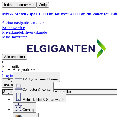
Indtast postnummer
Vælg
Mix & Match - spar 1.000 kr. for hver 4.000 kr. du køber for. Kl
Spring navigationen over
Kundeservice
Privatkunde
Erhvervskunde
Mine favoritter
Alle produkter
Find butik
Alle produkter
Log ind
TV, Lyd & Smart Home
Indkøbskurv
Computer & Kontor
Mobil, Tablet & Smartwatch
Gaming