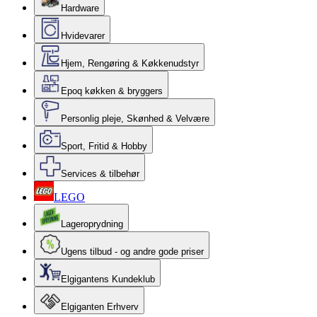
Hardware
Hvidevarer
Hjem, Rengøring & Køkkenudstyr
Epoq køkken & bryggers
Personlig pleje, Skønhed & Velvære
Sport, Fritid & Hobby
Services & tilbehør
LEGO
Lageroprydning
Ugens tilbud - og andre gode priser
Elgigantens Kundeklub
Elgiganten Erhverv