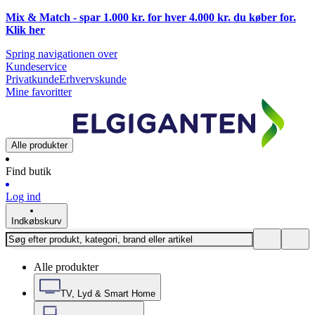
Mix & Match - spar 1.000 kr. for hver 4.000 kr. du køber for.
Klik
her
Spring navigationen over
Kundeservice
Privatkunde
Erhvervskunde
Mine favoritter
Alle produkter
Find butik
Log ind
Indkøbskurv
Alle produkter
TV, Lyd & Smart Home