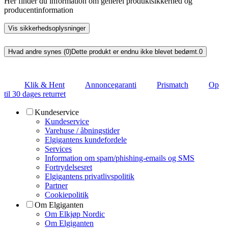
Her finder du information om generel produktsikkerhed og
producentinformation
Vis sikkerhedsoplysninger
Hvad andre synes (0)
Dette produkt er endnu ikke blevet bedømt.
0
Klik & Hent
Annoncegaranti
Prismatch
Op
til 30 dages returret
Kundeservice
Kundeservice
Varehuse / åbningstider
Elgigantens kundefordele
Services
Information om spam/phishing-emails og SMS
Fortrydelsesret
Elgigantens privatlivspolitik
Partner
Cookiepolitik
Om Elgiganten
Om Elkjøp Nordic
Om Elgiganten