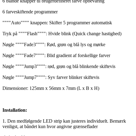
6 blande knapper til brugerdefineret farve opbevaring
6 farveskiftende programmer
""""Auto"""" knappen: Skifter 5 programmer automatisk
Tryk på """"Flash"""": Hvide blink (Quick change hastighed)
Nøgle """"Fade3"""": Rød, grøn og blå lys og mørke
Nøgle """"Fade7"""": Blid gradient af forskellige farver
Nøgle """"Jump3"""": rød, grøn og blå blinkende skiftevis
Nøgle """"Jump7"""": Syv farver blinker skiftevis
Dimensioner: 125mm x 56mm x 7mm (L x B x H)
Installation:
1. Den medfølgende LED strip kan justeres individuelt. Bemærk
venligst, at båndet kun hvor angivne grænseflader