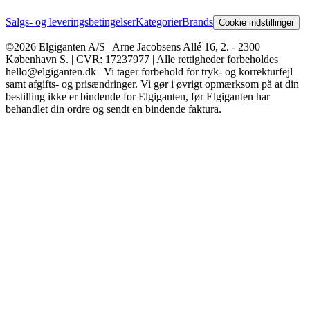
Salgs- og leveringsbetingelser
Kategorier
Brands
Cookie indstillinger
©2026 Elgiganten A/S | Arne Jacobsens Allé 16, 2. - 2300
København S. | CVR: 17237977 | Alle rettigheder forbeholdes |
hello@elgiganten.dk | Vi tager forbehold for tryk- og korrekturfejl
samt afgifts- og prisændringer. Vi gør i øvrigt opmærksom på at din
bestilling ikke er bindende for Elgiganten, før Elgiganten har
behandlet din ordre og sendt en bindende faktura.