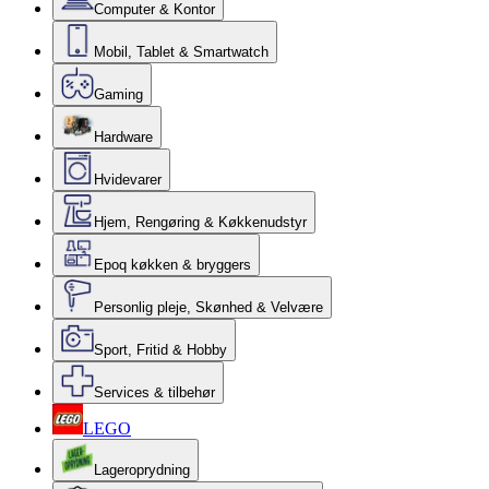
Computer & Kontor
Mobil, Tablet & Smartwatch
Gaming
Hardware
Hvidevarer
Hjem, Rengøring & Køkkenudstyr
Epoq køkken & bryggers
Personlig pleje, Skønhed & Velvære
Sport, Fritid & Hobby
Services & tilbehør
LEGO
Lageroprydning