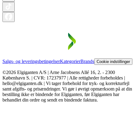
Salgs- og leveringsbetingelser
Kategorier
Brands
Cookie indstillinger
©2026 Elgiganten A/S | Arne Jacobsens Allé 16, 2. - 2300
København S. | CVR: 17237977 | Alle rettigheder forbeholdes |
hello@elgiganten.dk | Vi tager forbehold for tryk- og korrekturfejl
samt afgifts- og prisændringer. Vi gør i øvrigt opmærksom på at din
bestilling ikke er bindende for Elgiganten, før Elgiganten har
behandlet din ordre og sendt en bindende faktura.