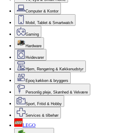
Computer & Kontor
Mobil, Tablet & Smartwatch
Gaming
Hardware
Hvidevarer
Hjem, Rengøring & Køkkenudstyr
Epoq køkken & bryggers
Personlig pleje, Skønhed & Velvære
Sport, Fritid & Hobby
Services & tilbehør
LEGO