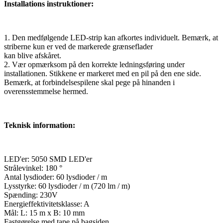
Installations instruktioner:
1. Den medfølgende LED-strip kan afkortes individuelt. Bemærk, at
striberne kun er ved de markerede grænseflader
kan blive afskåret.
2. Vær opmærksom på den korrekte ledningsføring under
installationen. Stikkene er markeret med en pil på den ene side.
Bemærk, at forbindelsespilene skal pege på hinanden i
overensstemmelse hermed.
Teknisk information:
LED'er: 5050 SMD LED'er
Strålevinkel: 180 °
Antal lysdioder: 60 lysdioder / m
Lysstyrke: 60 lysdioder / m (720 lm / m)
Spænding: 230V
Energieffektivitetsklasse: A
Mål: L: 15 m x B: 10 mm
Fastgørelse med tape på bagsiden