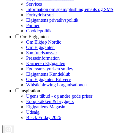
Services
Information om spam/phishing-emails og SMS
Fortrydelsesret
Elgigantens privatlivspolitik
Partner
Cookiepolitik
Om Elgiganten
Om Elkjøp Nordic
Om Elgiganten
Samfundsansvar
Presseinformation
Karriere i Elgiganten
Fødevarestyrelsen smiley
Elgigantens Kundeklub
Om Elgiganten Erhverv
Whistleblowing i organisationen
Inspiration
Ugens tilbud - og andre gode priser
Epoq køkken & bryggers
Elgigantens Magasin
Udsalg
Black Friday 2026