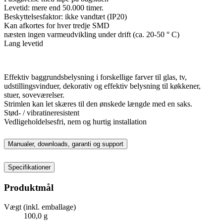
Levetid: mere end 50.000 timer.
Beskyttelsesfaktor: ikke vandtæt (IP20)
Kan afkortes for hver tredje SMD
næsten ingen varmeudvikling under drift (ca. 20-50 ° C)
Lang levetid
Effektiv baggrundsbelysning i forskellige farver til glas, tv,
udstillingsvinduer, dekorativ og effektiv belysning til køkkener,
stuer, soveværelser.
Strimlen kan let skæres til den ønskede længde med en saks.
Stød- / vibratineresistent
Vedligeholdelsesfri, nem og hurtig installation
Manualer, downloads, garanti og support
Specifikationer
Produktmål
Vægt (inkl. emballage)
100,0 g