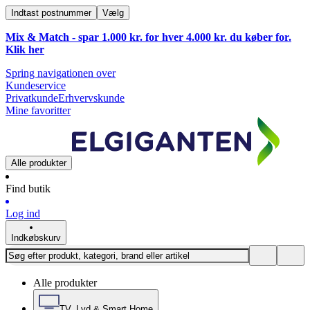
Indtast postnummer
Vælg
Mix & Match - spar 1.000 kr. for hver 4.000 kr. du køber for.
Klik
her
Spring navigationen over
Kundeservice
Privatkunde
Erhvervskunde
Mine favoritter
Alle produkter
Find butik
Log ind
Indkøbskurv
Alle produkter
TV, Lyd & Smart Home