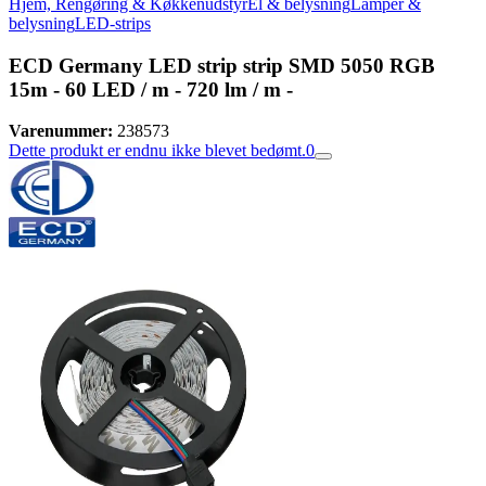
Hjem, Rengøring & Køkkenudstyr
El & belysning
Lamper &
belysning
LED-strips
ECD Germany LED strip strip SMD 5050 RGB
15m - 60 LED / m - 720 lm / m -
Varenummer:
238573
Dette produkt er endnu ikke blevet bedømt.
0