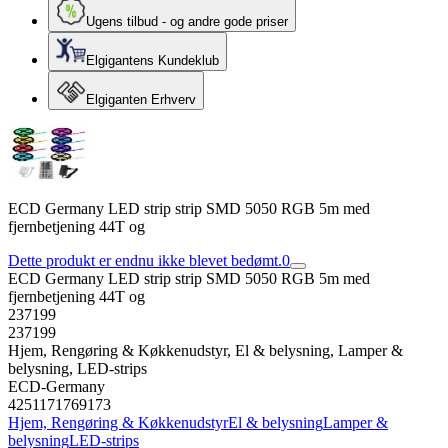
Ugens tilbud - og andre gode priser
Elgigantens Kundeklub
Elgiganten Erhverv
ECD Germany LED strip strip SMD 5050 RGB 5m med
fjernbetjening 44T og
Dette produkt er endnu ikke blevet bedømt.
0
ECD Germany LED strip strip SMD 5050 RGB 5m med
fjernbetjening 44T og
237199
237199
Hjem, Rengøring & Køkkenudstyr, El & belysning, Lamper &
belysning, LED-strips
ECD-Germany
4251171769173
Hjem, Rengøring & Køkkenudstyr
El & belysning
Lamper &
belysning
LED-strips