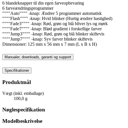
6 blandeknapper til din egen farveopbevaring
6 farveændringsprogrammer
""""Auto"""" -knap: Ændrer 5 programmer automatisk
""""Flash"""" -knap: Hvid blinker (Hurtig ændrer hastighed)
""""Fade3"""" -knap: Rød, grøn og blå bliver lys og mørk
""""Fade7"""" -knap: Blød gradient i forskellige farver
""""Jump3"""" -knap: Rød, grøn og blå blinker skiftevis
""""Jump7"""" -knap: Syv farver blinker skiftevis
Dimensioner: 125 mm x 56 mm x 7 mm (L x B x H)
Manualer, downloads, garanti og support
Specifikationer
Produktmål
Vægt (inkl. emballage)
100,0 g
Nøglespecifikation
Modelbeskrivelse