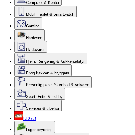
Computer & Kontor
Mobil, Tablet & Smartwatch
Gaming
Hardware
Hvidevarer
Hjem, Rengøring & Køkkenudstyr
Epoq køkken & bryggers
Personlig pleje, Skønhed & Velvære
Sport, Fritid & Hobby
Services & tilbehør
LEGO
Lageroprydning