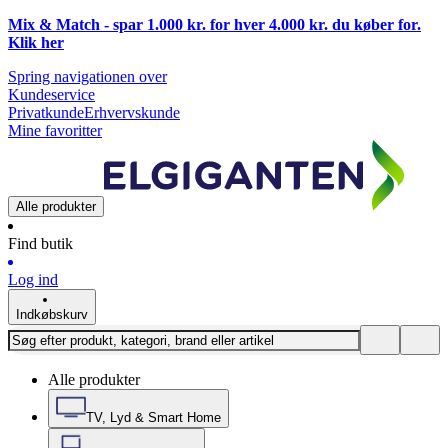
Mix & Match - spar 1.000 kr. for hver 4.000 kr. du køber for.
Klik
her
Spring navigationen over
Kundeservice
Privatkunde
Erhvervskunde
Mine favoritter
Alle produkter
Find butik
Log ind
Indkøbskurv
Alle produkter
TV, Lyd & Smart Home