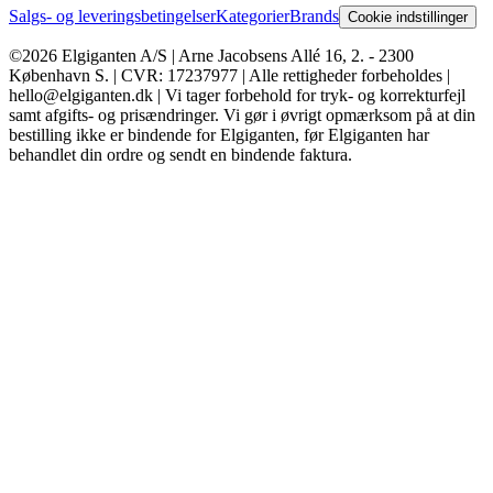
Salgs- og leveringsbetingelser
Kategorier
Brands
Cookie indstillinger
©2026 Elgiganten A/S | Arne Jacobsens Allé 16, 2. - 2300
København S. | CVR: 17237977 | Alle rettigheder forbeholdes |
hello@elgiganten.dk | Vi tager forbehold for tryk- og korrekturfejl
samt afgifts- og prisændringer. Vi gør i øvrigt opmærksom på at din
bestilling ikke er bindende for Elgiganten, før Elgiganten har
behandlet din ordre og sendt en bindende faktura.