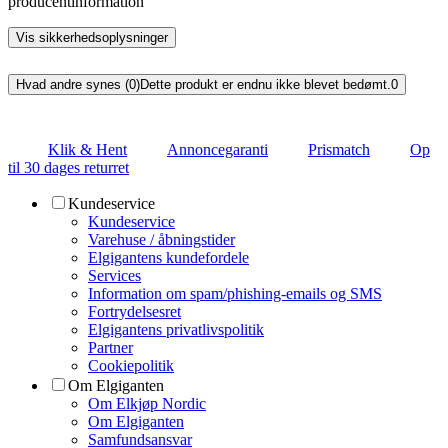
producentinformation
Vis sikkerhedsoplysninger
Hvad andre synes (0)
Dette produkt er endnu ikke blevet bedømt.
0
Klik & Hent
Annoncegaranti
Prismatch
Op
til 30 dages returret
Kundeservice
Kundeservice
Varehuse / åbningstider
Elgigantens kundefordele
Services
Information om spam/phishing-emails og SMS
Fortrydelsesret
Elgigantens privatlivspolitik
Partner
Cookiepolitik
Om Elgiganten
Om Elkjøp Nordic
Om Elgiganten
Samfundsansvar