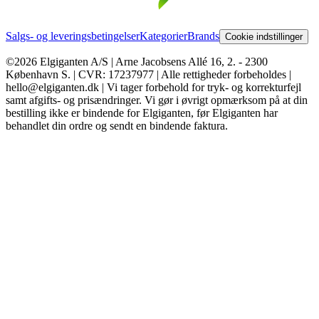
Salgs- og leveringsbetingelser
Kategorier
Brands
Cookie indstillinger
©2026 Elgiganten A/S | Arne Jacobsens Allé 16, 2. - 2300
København S. | CVR: 17237977 | Alle rettigheder forbeholdes |
hello@elgiganten.dk | Vi tager forbehold for tryk- og korrekturfejl
samt afgifts- og prisændringer. Vi gør i øvrigt opmærksom på at din
bestilling ikke er bindende for Elgiganten, før Elgiganten har
behandlet din ordre og sendt en bindende faktura.