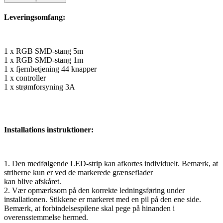
Leveringsomfang:
1 x RGB SMD-stang 5m
1 x RGB SMD-stang 1m
1 x fjernbetjening 44 knapper
1 x controller
1 x strømforsyning 3A
Installations instruktioner:
1. Den medfølgende LED-strip kan afkortes individuelt. Bemærk, at
striberne kun er ved de markerede grænseflader
kan blive afskåret.
2. Vær opmærksom på den korrekte ledningsføring under
installationen. Stikkene er markeret med en pil på den ene side.
Bemærk, at forbindelsespilene skal pege på hinanden i
overensstemmelse hermed.