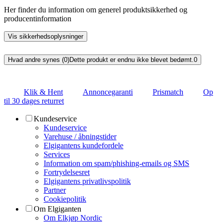
Her finder du information om generel produktsikkerhed og
producentinformation
Vis sikkerhedsoplysninger
Hvad andre synes (0)
Dette produkt er endnu ikke blevet bedømt.
0
Klik & Hent
Annoncegaranti
Prismatch
Op
til 30 dages returret
Kundeservice
Kundeservice
Varehuse / åbningstider
Elgigantens kundefordele
Services
Information om spam/phishing-emails og SMS
Fortrydelsesret
Elgigantens privatlivspolitik
Partner
Cookiepolitik
Om Elgiganten
Om Elkjøp Nordic