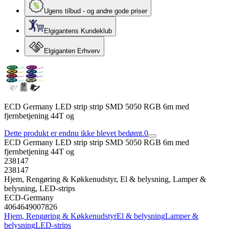
Ugens tilbud - og andre gode priser
Elgigantens Kundeklub
Elgiganten Erhverv
ECD Germany LED strip strip SMD 5050 RGB 6m med
fjernbetjening 44T og
Dette produkt er endnu ikke blevet bedømt.
0
ECD Germany LED strip strip SMD 5050 RGB 6m med
fjernbetjening 44T og
238147
238147
Hjem, Rengøring & Køkkenudstyr, El & belysning, Lamper &
belysning, LED-strips
ECD-Germany
4064649007826
Hjem, Rengøring & Køkkenudstyr
El & belysning
Lamper &
belysning
LED-strips