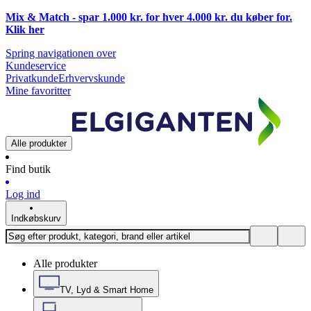
Mix & Match - spar 1.000 kr. for hver 4.000 kr. du køber for.
Klik
her
Spring navigationen over
Kundeservice
Privatkunde
Erhvervskunde
Mine favoritter
Alle produkter
Find butik
Log ind
Indkøbskurv
Alle produkter
TV, Lyd & Smart Home