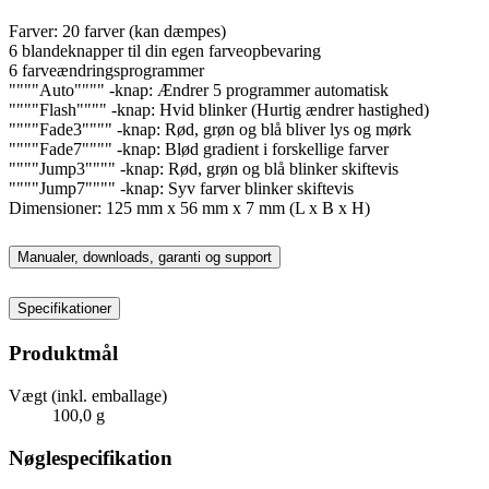
Farver: 20 farver (kan dæmpes)
6 blandeknapper til din egen farveopbevaring
6 farveændringsprogrammer
""""Auto"""" -knap: Ændrer 5 programmer automatisk
""""Flash"""" -knap: Hvid blinker (Hurtig ændrer hastighed)
""""Fade3"""" -knap: Rød, grøn og blå bliver lys og mørk
""""Fade7"""" -knap: Blød gradient i forskellige farver
""""Jump3"""" -knap: Rød, grøn og blå blinker skiftevis
""""Jump7"""" -knap: Syv farver blinker skiftevis
Dimensioner: 125 mm x 56 mm x 7 mm (L x B x H)
Manualer, downloads, garanti og support
Specifikationer
Produktmål
Vægt (inkl. emballage)
100,0 g
Nøglespecifikation