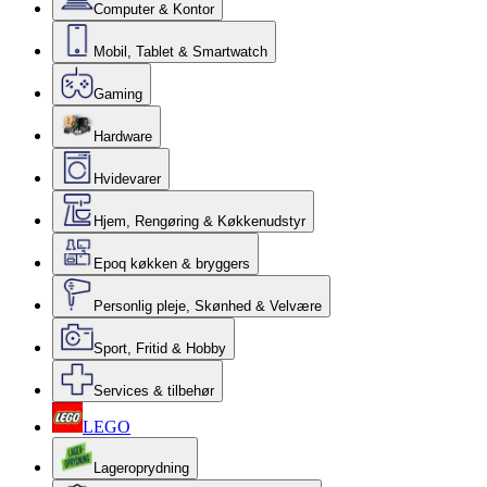
Computer & Kontor
Mobil, Tablet & Smartwatch
Gaming
Hardware
Hvidevarer
Hjem, Rengøring & Køkkenudstyr
Epoq køkken & bryggers
Personlig pleje, Skønhed & Velvære
Sport, Fritid & Hobby
Services & tilbehør
LEGO
Lageroprydning