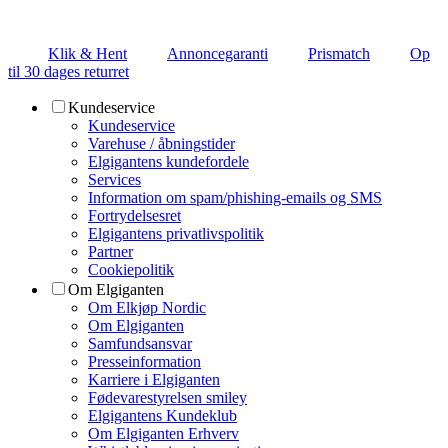
Klik & Hent
Annoncegaranti
Prismatch
Op
til 30 dages returret
Kundeservice
Kundeservice
Varehuse / åbningstider
Elgigantens kundefordele
Services
Information om spam/phishing-emails og SMS
Fortrydelsesret
Elgigantens privatlivspolitik
Partner
Cookiepolitik
Om Elgiganten
Om Elkjøp Nordic
Om Elgiganten
Samfundsansvar
Presseinformation
Karriere i Elgiganten
Fødevarestyrelsen smiley
Elgigantens Kundeklub
Om Elgiganten Erhverv