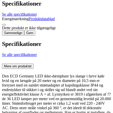
Specifikationer
Se alle specifikationer
Energimærkning
Produktdatablad
Dette produkt er ikke tilgængeligt
Sammenlign
Gem
Specifikationer
Se alle specifikationer
Mere om produktet
Den ECD Germany LED ikke-dæmpbare lys slange i farve køle
hvid og en længde på 20 meter og en diameter på 10,5 mm er
forsynet med en samlet strømadapter af kapslingsklasse IP44 og
endestykker til stikket i og skiller sig ud blandt andet ved sin
energieffektivitet klasse A + af. Lysstyrken er 3819 i afgørelsen af ??
de 36 LED lamper per meter ved en gennemsnitlig levetid på 20.000
timer. Strømforbruget per meter er cirka 1,2 watt ved 220 - 240V
AC. Dens store stråle vinkel på 360 °, er det ideelt til dekorativ
belysning af overflader og mellemrum. Han er hurtig at installere, da