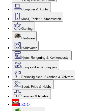
Computer & Kontor
Mobil, Tablet & Smartwatch
Gaming
Hardware
Hvidevarer
Hjem, Rengøring & Køkkenudstyr
Epoq køkken & bryggers
Personlig pleje, Skønhed & Velvære
Sport, Fritid & Hobby
Services & tilbehør
LEGO