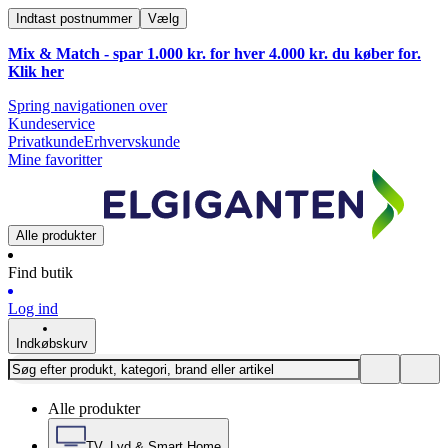
Indtast postnummer
Vælg
Mix & Match - spar 1.000 kr. for hver 4.000 kr. du køber for.
Klik
her
Spring navigationen over
Kundeservice
Privatkunde
Erhvervskunde
Mine favoritter
Alle produkter
Find butik
Log ind
Indkøbskurv
Alle produkter
TV, Lyd & Smart Home