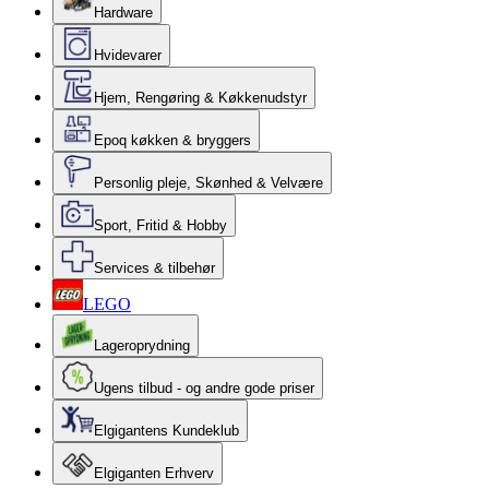
Hardware
Hvidevarer
Hjem, Rengøring & Køkkenudstyr
Epoq køkken & bryggers
Personlig pleje, Skønhed & Velvære
Sport, Fritid & Hobby
Services & tilbehør
LEGO
Lageroprydning
Ugens tilbud - og andre gode priser
Elgigantens Kundeklub
Elgiganten Erhverv