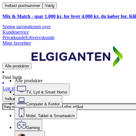
Indtast postnummer
Vælg
Mix & Match - spar 1.000 kr. for hver 4.000 kr. du køber for. Kl
Spring navigationen over
Kundeservice
Privatkunde
Erhvervskunde
Mine favoritter
Alle produkter
Find butik
Alle produkter
Log ind
TV, Lyd & Smart Home
Indkøbskurv
Computer & Kontor
Mobil, Tablet & Smartwatch
Gaming