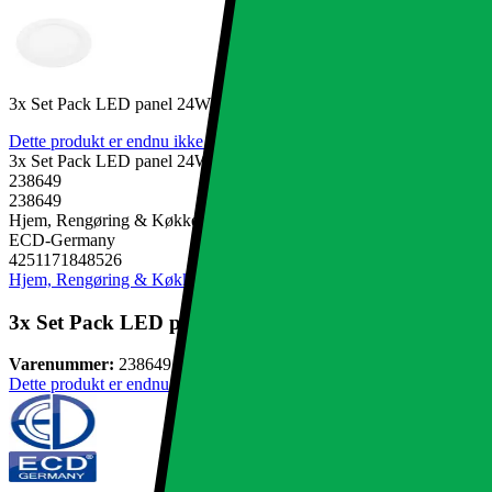
3x Set Pack LED panel 24W varm hvid overflade monteret Loftsla
Dette produkt er endnu ikke blevet bedømt.
0
3x Set Pack LED panel 24W varm hvid overflade monteret Loftsla
238649
238649
Hjem, Rengøring & Køkkenudstyr, El & belysning, Lamper & belysn
ECD-Germany
4251171848526
Hjem, Rengøring & Køkkenudstyr
El & belysning
Lamper & belysnin
3x Set Pack LED panel 24W varm hvid overflade mo
Varenummer:
238649
Dette produkt er endnu ikke blevet bedømt.
0