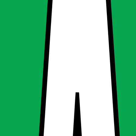
mpe væglampe
mpe væglampe
ing, Loftslamper
g
Loftslamper
nteret Loftslampe væglampe