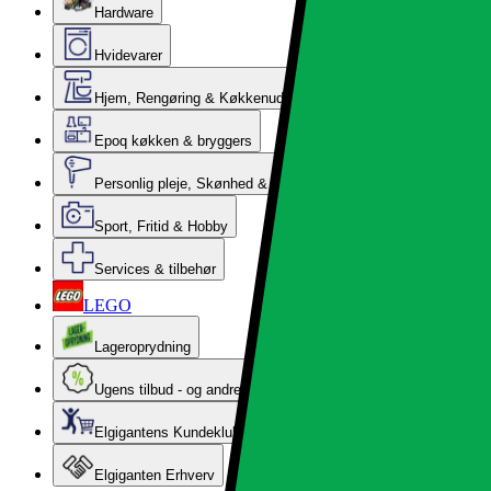
Hardware
Hvidevarer
Hjem, Rengøring & Køkkenudstyr
Epoq køkken & bryggers
Personlig pleje, Skønhed & Velvære
Sport, Fritid & Hobby
Services & tilbehør
LEGO
Lageroprydning
Ugens tilbud - og andre gode priser
Elgigantens Kundeklub
Elgiganten Erhverv