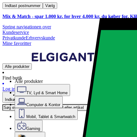
Indtast postnummer
Vælg
Mix & Match - spar 1.000 kr. for hver 4.000 kr. du køber for. Kl
Spring navigationen over
Kundeservice
Privatkunde
Erhvervskunde
Mine favoritter
Alle produkter
Find butik
Alle produkter
Log ind
TV, Lyd & Smart Home
Indkøbskurv
Computer & Kontor
Mobil, Tablet & Smartwatch
Gaming